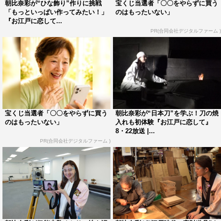
毎週土曜 正午～後0・55＜TOKYO MX1＞
朝比奈彩が“ひな飾り”作りに挑戦
宝くじ当選者「〇〇をやらずに買う
「もっといっぱい作ってみたい！」
のはもったいない」
スマートフォン用アプリ／Webサイト「エムキャス」で同
『お江戸に恋して...
時配信
PR(合同会社デジタルファーム )
出演者：朝比奈彩、松尾雄治、田中雅美、堀口茉純
この記事の写真
宝くじ当選者「〇〇をやらずに買う
朝比奈彩が“日本刀”を学ぶ！刀の焼
のはもったいない」
入れも初体験『お江戸に恋して』
8・22放送 |...
PR(合同会社デジタルファーム )