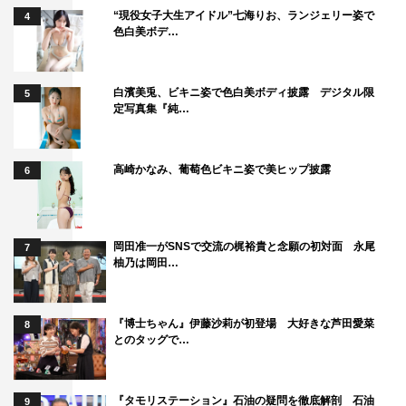
“現役女子大生アイドル”七海りお、ランジェリー姿で
4
色白美ボデ…
白濱美兎、ビキニ姿で色白美ボディ披露 デジタル限
5
定写真集『純…
高崎かなみ、葡萄色ビキニ姿で美ヒップ披露
6
岡田准一がSNSで交流の梶裕貴と念願の初対面 永尾
7
柚乃は岡田…
『博士ちゃん』伊藤沙莉が初登場 大好きな芦田愛菜
8
とのタッグで…
『タモリステーション』石油の疑問を徹底解剖 石油
9