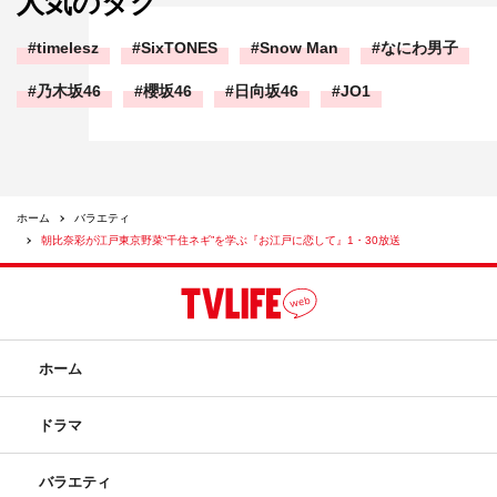
人気のタグ
timelesz
SixTONES
Snow Man
なにわ男子
乃木坂46
櫻坂46
日向坂46
JO1
ホーム
バラエティ
朝比奈彩が江戸東京野菜“千住ネギ”を学ぶ『お江戸に恋して』1・30放送
ホーム
ドラマ
バラエティ