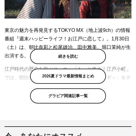
東京の魅力を再発見するTOKYO MX（地上波9ch）の情報
番組『週末ハッピーライフ！お江戸に恋して』。1月30日
（土）は、朝比奈彩と松尾雄治、田中雅美、堀口茉純が生
出演する。
続きを読む
江戸時代の歴史を学ぶコーナー「もっと進め！江戸小町」
2026夏ドラマ最新情報まとめ
では、朝比奈と堀口が「江戸東京野菜～千住ネギ～」をテ
ーマに、都内の歴史スポットを巡る。
グラビア関連記事一覧
千住にあった青果市場「やっちゃ場」の歴史を学びに、河
原町稲荷神社（足立区千住河原町）や足立区立郷土博物館
（足立区大谷田）を訪問し、朝比奈が貴重な千住ネギの収
穫に初挑戦。さらに、千住ネギを使った絶品サラダや、こ
の時期にピッタリの千住ネギのブリ巻きを堪能する。