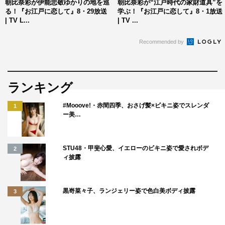
朝比奈彩が伊能忠敬ゆかりの地を巡
朝比奈彩が“江戸時代の家財道具”を
る！『お江戸に恋して』8・29放送
学ぶ！『お江戸に恋して』8・1放送
| TV L...
| TV ...
Recommended by
ランキング
#Mooove!・赤間四季、おさげ髪×ビキニ姿でスレンダ
1
ー美…
STU48・甲斐心愛、イエローのビキニ姿で愛されボデ
2
ィ披露
黒嵜菜々子、ランジェリー姿で色白美ボディ披露
3