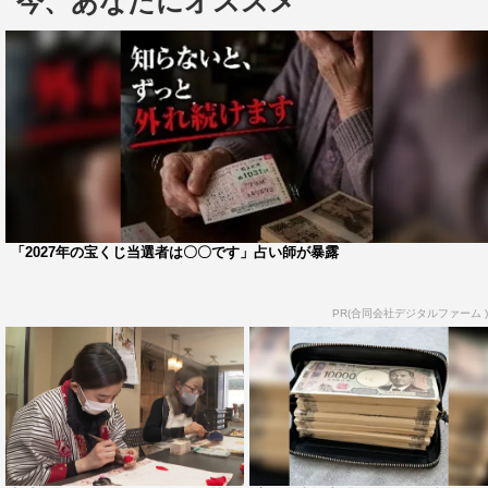
今、あなたにオススメ
全国のご当地の魅力と歴史、名産品を紹介する「ニッポ
ン！お国自慢～名産飛脚便～」では、「愛媛県松山市」を
特集。「松山市」の有名観光スポットや、「松山市」を代
表する偉人を紹介する。また、「松山市」のお殿様が異国
から伝え聞いて作られた銘菓「一六タルト」がスタジオに
登場する。
「区長に聞きたい！東京ハッピーライフ」は、板橋区の坂
「2027年の宝くじ当選者は〇〇です」占い師が暴露
本健区長が、今年3月末に開館を予定している「板橋区立
中央図書館」について語るほか、図書館に併設された「い
PR(合同会社デジタルファーム )
たばしボローニャ絵本館」などの情報も紹介する。
番組情報
『週末ハッピーライフ！お江戸に恋して』
TOKYO MX 地上波9ch