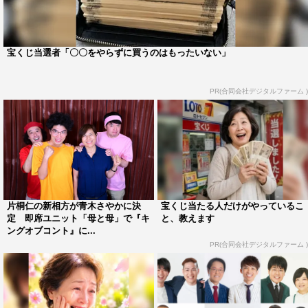
片桐の背中を押すやついは「即席ユニット参加初解禁の今
年の台風の目になるべく、『エレ片のケツビ！』から満を
持して片桐仁をキングオブコントに送り込みます。ラーメ
宝くじ当選者「〇〇をやらずに買うのはもったいない」
ンズをなくした悲しきコント兵器“片桐仁”の力を存分に発
揮させる相方を探すため、相方候補のコントレジェンド10
PR(合同会社デジタルファーム )
組を6月19日（土）、20日（日）のやついフェスにて1組
に絞ります。選ばれた1組と大会に殴り込みだ！」と意気
込む。
今立進は「エレキコミックが決勝に出場し8位に終わった
『キングオブコント2010』のリベンジを果たせるのは片
桐仁しかいない！ トゥインクル・コーポレーション（3
片桐仁の新相方が青木さやかに決
宝くじ当たる人だけがやっているこ
定 即席ユニット「母と母」で『キ
と、教えます
人の所属事務所）に輝きを取り戻してくれ！ 仁ちゃんな
ングオブコント』に...
らできる」と片桐の挑戦に期待を寄せた。
PR(合同会社デジタルファーム )
片桐の相方は、6月26日（土）放送の『エレ片のケツ
ビ！』内で発表される。