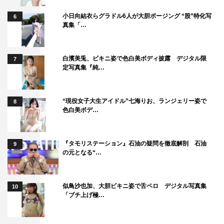
候補者：槙尾ユウスケ（かもめんたる）
小日向結衣らグラドル6人が大胆ポージング “股”特化写
6
真集「…
片桐とのユニット名：カモメンズ
10組目
白濱美兎、ビキニ姿で色白美ボディ披露 デジタル限
7
候補者：BOOMER（河田キイチ、伊勢浩二）
定写真集『純…
片桐とのユニット名：ブーメラン
この記事の写真
“現役女子大生アイドル”七海りお、ランジェリー姿で
8
色白美ボデ…
『タモリステーション』石油の疑問を徹底解剖 石油
9
の元となる“…
似鳥沙也加、大胆ビキニ姿で舌ペロ デジタル写真集
10
「ブチ上げ極…