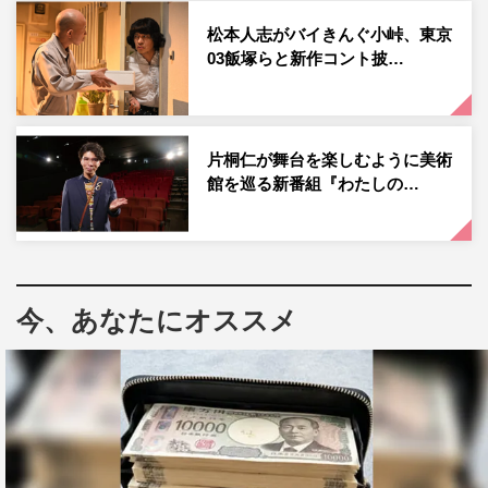
るため、片桐と共に『エレ片のケツビ！』のパーソナリテ
松本人志がバイきんぐ小峠、東京
ィを務めるエレキコミック・やついいちろうが開催する無
03飯塚らと新作コント披…
料オンラインフェスティバル「YATSUI FESTIVAL！
2021」で相方候補10組が片桐とネタを披露し、最もウケ
が良かった1組が片桐と『キングオブコント』に挑戦す
片桐仁が舞台を楽しむように美術
る。
館を巡る新番組『わたしの…
10組はそれぞれ既にネタを作って片桐と稽古を始めていた
り、芸人仲間やリスナーから寄せられたネタを選んだり
と、熱い盛り上がりを見せている。
今、あなたにオススメ
片桐は「自分にとっては見て楽しむものと決め込んでいた
『キングオブコント』に、新しい相方とチャレンジャーと
して出場することに今更ながらビックリしています。しか
もたくさんの相方候補の皆さんとコントができるなん
て!! 一生の思い出にしたいと思います」と語っている。