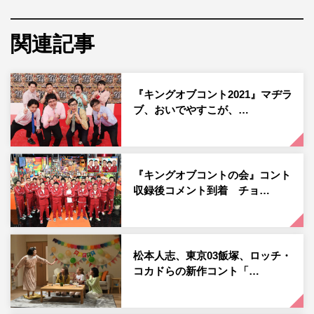
コント日本一を決める『キングオブコント』の2021年大
会の予選が、6月17日（木）からスタート。元ラーメンズ
関連記事
の片桐仁が即席ユニットで初参戦することが決定した。
今年から即席ユニットでの参加が解禁となったことを受
『キングオブコント2021』マヂラ
け、元ラーメンズで俳優としても活躍している片桐仁がパ
ブ、おいでやすこが、…
ーソナリティを務めるTBSラジオ『エレ片のケツビ！』
（毎週（土）深1時）で、片桐が即席ユニットを組み『キ
ングオブコント』に挑戦する企画「KOC決勝への道」が
『キングオブコントの会』コント
始動した。
収録後コメント到着 チョ…
相方を募集したところ、『キングオブコント2013』で優
勝したかもめんたるの槙尾ユウスケや、ちゅうえい（流れ
星☆）、青木さやか、BOOMERら総勢10組が「片桐仁と
松本人志、東京03飯塚、ロッチ・
コントがしてみたい」と名乗りを上げた。
コカドらの新作コント「…
片桐と共に『キングオブコント』に挑戦できる1組を決め