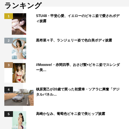
片桐とのユニット名：母と母
ランキング
5組目
STU48・甲斐心愛、イエローのビキニ姿で愛されボデ
1
候補者：藤井ペイジ（飛石連休）
ィ披露
片桐とのユニット名：鼻の下Mods（はなのしたもっず）
黒嵜菜々子、ランジェリー姿で色白美ボディ披露
2
6組目
候補者：ツクロークン＆越田You（芸人）
片桐とのユニット名：片桐クン
#Mooove!・赤間四季、おさげ髪×ビキニ姿でスレンダ
3
ー美…
7組目
候補者：ちゅうえい（流れ星☆）
片桐とのユニット名：まりおねっつ
槙原寛己が20歳で買った初愛車・ソアラに興奮「デジ
4
タルパネル…
8組目
候補者：ゆってぃ（芸人）
高崎かなみ、葡萄色ビキニ姿で美ヒップ披露
5
片桐とのユニット名：仁力舎
9組目