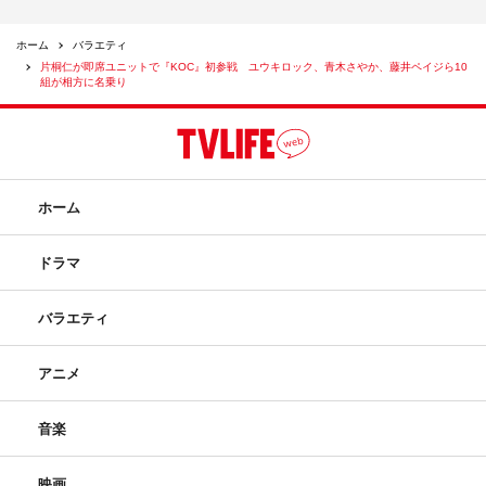
ホーム
バラエティ
片桐仁が即席ユニットで『KOC』初参戦 ユウキロック、青木さやか、藤井ペイジら10
組が相方に名乗り
ホーム
ドラマ
バラエティ
アニメ
音楽
映画