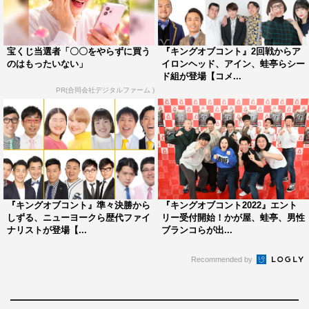
＜片桐仁の相方候補とユニット名＞
1組目
宝くじ当選者「〇〇をやらずに買う
『キングオブコント』2回戦からア
のはもったいない」
イロンヘッド、アイン、蛙亭らシー
候補者：高木ひとみ〇（ぽんぽこ）
ド組が登場【コメ...
片桐とのユニット名：じん〇（じんまる）
PR(合同会社デジタルファーム )
2組目
候補者：春山優（俳優）
片桐とのユニット名：ヤマタノオロチ
3組目
候補者：ユウキロック（元ハリガネロック／コメディ・イ
『キングオブコント』準々決勝から
『キングオブコント2022』エント
しずる、ニューヨークら歴代ファイ
リー受付開始！かが屋、蛙亭、男性
ンストラクター）
ナリストが登場【...
ブランコらが出...
片桐とのユニット名：こなおとし
Recommended by
4組目
候補者：青木さやか（タレント）