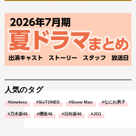
人気のタグ
timelesz
SixTONES
Snow Man
なにわ男子
乃木坂46
櫻坂46
日向坂46
JO1