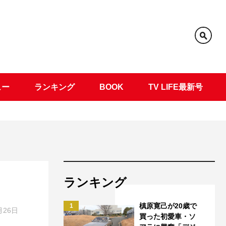
ュー
ランキング
BOOK
TV LIFE最新号
ランキング
槙原寛己が20歳で
1
月26日
買った初愛車・ソ