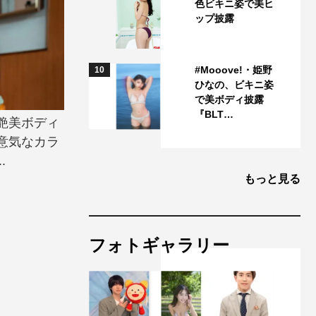
色ビキニ姿で美ヒ
ップ披露
#Mooove!・姫野
10
ひなの、ビキニ姿
で美ボディ披露
『BLT…
艶美ボディ
意気なカラ
.
もっと見る
フォトギャラリー