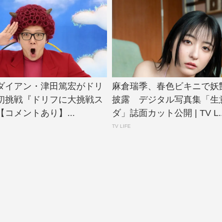
N、ダイアン・津田篤宏がドリ
麻倉瑞季、春色ビキニで妖
初挑戦『ドリフに大挑戦ス
披露 デジタル写真集「生
コメントあり】...
ダ」誌面カット公開 | TV L..
TV LIFE