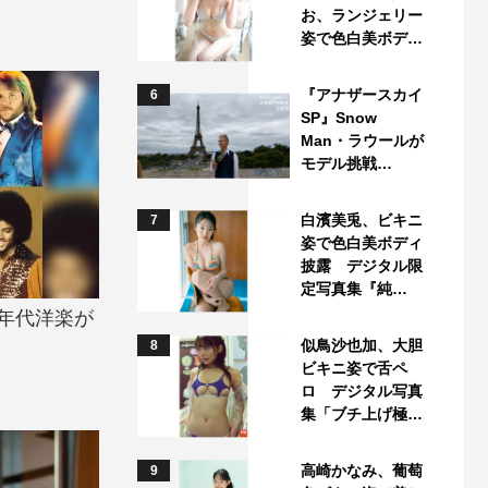
お、ランジェリー
姿で色白美ボデ…
『アナザースカイ
6
SP』Snow
Man・ラウールが
モデル挑戦…
白濱美兎、ビキニ
7
姿で色白美ボディ
披露 デジタル限
定写真集『純…
0年代洋楽が
似鳥沙也加、大胆
8
ビキニ姿で舌ペ
ロ デジタル写真
集「ブチ上げ極…
高崎かなみ、葡萄
9