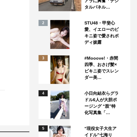
アラに興奮「デジ
タルパネル…
STU48・甲斐心
2
愛、イエローのビ
キニ姿で愛されボ
ディ披露
#Mooove!・赤間
3
四季、おさげ髪×
ビキニ姿でスレン
ダー美…
小日向結衣らグラ
4
ドル6人が大胆ポ
ージング “股”特
化写真集「…
“現役女子大生ア
5
イドル”七海り