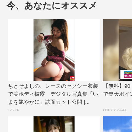
今、あなたにオススメ
ちとせよしの、レースのセクシー衣装
【無料】9
で美ボディ披露 デジタル写真集「い
で楽天ポイ
まを艶やかに」誌面カット公開 |...
TV LIFE
PR(Rチャンネル)