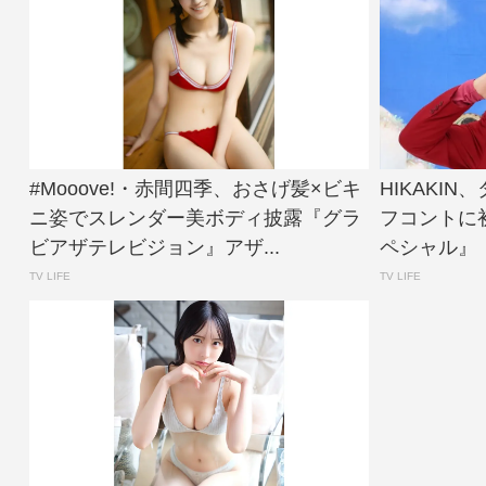
#Mooove!・赤間四季、おさげ髪×ビキ
HIKAKI
ニ姿でスレンダー美ボディ披露『グラ
フコントに
ビアザテレビジョン』アザ...
ペシャル』【
TV LIFE
TV LIFE