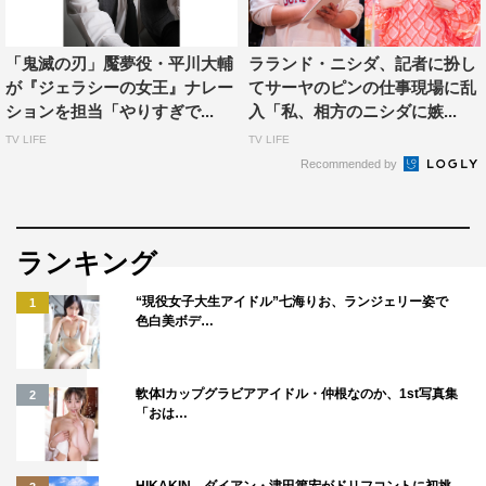
「鬼滅の刃」魘夢役・平川大輔
ラランド・ニシダ、記者に扮し
が『ジェラシーの女王』ナレー
てサーヤのピンの仕事現場に乱
ションを担当「やりすぎで...
入「私、相方のニシダに嫉...
TV LIFE
TV LIFE
Recommended by
ランキング
©MBS
“現役女子大生アイドル”七海りお、ランジェリー姿で
1
色白美ボデ…
軟体Iカップグラビアアイドル・仲根なのか、1st写真集
2
「おは…
DAIGO
HKT48
アンガールズ
HIKAKIN、ダイアン・津田篤宏がドリフコントに初挑