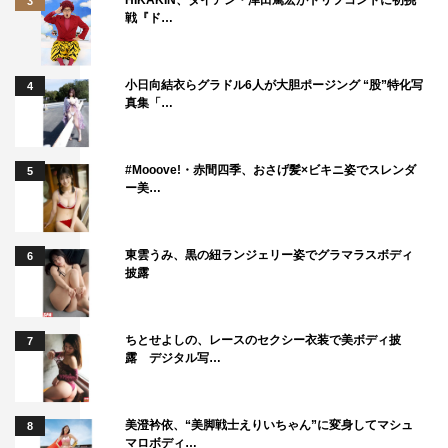
3
戦『ド…
アンミカ
いとうあさこ
サーヤ
ラランド
土屋アンナ
平川大輔
小日向結衣らグラドル6人が大胆ポージング “股”特化写
4
真集「…
田中卓志
矢吹奈子
高橋メアリージュン
#Mooove!・赤間四季、おさげ髪×ビキニ姿でスレンダ
5
ー美…
東雲うみ、黒の紐ランジェリー姿でグラマラスボディ
6
披露
ちとせよしの、レースのセクシー衣装で美ボディ披
7
露 デジタル写…
美澄衿依、“美脚戦士えりいちゃん”に変身してマシュ
8
マロボディ…