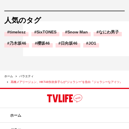
人気のタグ
timelesz
SixTONES
Snow Man
なにわ男子
乃木坂46
櫻坂46
日向坂46
JO1
ホーム
バラエティ
高橋メアリージュン、HKT48矢吹奈子らが“ジェラシー”を告白『ジェラシーなアイツ』
ホーム