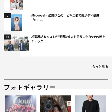
#Mooove!・姫野ひなの、ビキニ姿で美ボディ披露
9
『BLT…
相葉雅紀＆ヒロミが“群馬の3大お困りごと”のその後を
10
チェック…
もっと見る
フォトギャラリー