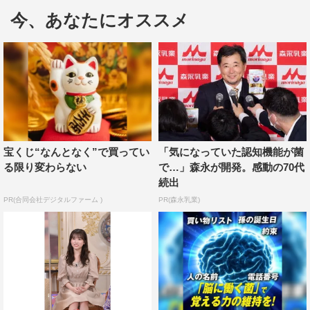
高橋。実は長年憧れの存在だったのは浜崎あゆみだと明か
今、あなたにオススメ
し、好きすぎて完コピしたという、浜崎の名曲をスタジオ
で生歌唱する。その歌声に、DAIGOは「肝っ玉の持ち
主！」と大絶賛する。
さらに、過去の恋愛における驚きの話や、ドラマで共演し
た林遣都へのジェラシーも告白。高橋が“泣かされた”理由
を明かす。
宝くじ“なんとなく”で買ってい
「気になっていた認知機能が菌
HKT48の第3期生で、今年4月28日に約2年半の活動を終了
る限り変わらない
で…」森永が開発。感動の70代
した日韓合同のグローバルグループ・IZ*ONEとしても活
続出
躍した矢吹。矢吹は「アイドル界って嫉妬でバチバチして
PR(合同会社デジタルファーム )
PR(森永乳業)
て」と、あるエピソードを告白。
さらに、IZ*ONEでも活動を共にし、先日HKT48を卒業し
た宮脇咲良から、矢吹へのジェラシーが寄せられる。ま
た、矢吹は自身のInstagramで、ある投稿をフォルダ名
「♡」で保存しているという。その内容とは。