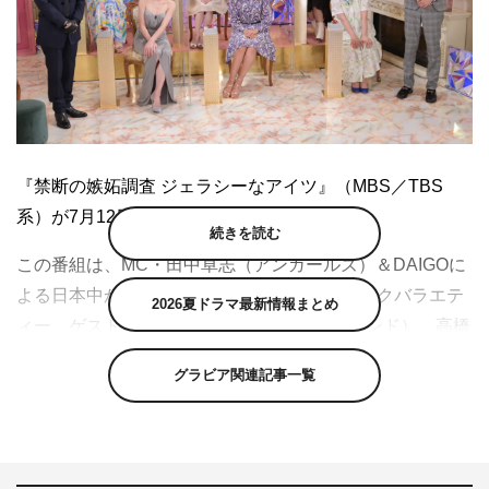
『禁断の嫉妬調査 ジェラシーなアイツ』（MBS／TBS
系）が7月12日（月）後9・30から放送される。
続きを読む
この番組は、MC・田中卓志（アンガールズ）＆DAIGOに
よる日本中から集めた“ジェラシー”を語るトークバラエテ
2026夏ドラマ最新情報まとめ
ィー。ゲストには、アンミカ、サーヤ（ラランド）、高橋
メアリージュン、土屋アンナ、矢吹奈子（HKT48）が登
グラビア関連記事一覧
場し、進行をいとうあさこ、ナレーションを平川大輔が務
める。
かつて歌手志望で、今は女優、モデルとして活躍している