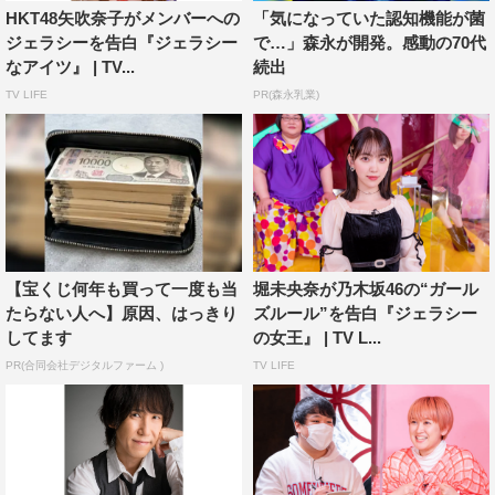
HKT48矢吹奈子がメンバーへの
「気になっていた認知機能が菌
ジェラシーを告白『ジェラシー
で…」森永が開発。感動の70代
嫉妬する相手を聞かれた田中は、「○○ちゃん、許せない
なアイツ』 | TV...
続出
んだよね」と堂々と宣言。芸人として自分の武器を見詰め
TV LIFE
PR(森永乳業)
直し、試行錯誤していた時期があったことをラジオで明か
すなど、論理的な思考も持ちながら仕事に向き合う田中だ
が、ここでは感情的な言葉が爆発する。
DAIGOは、自らを「めちゃくちゃ嫉妬するタイプ」と分
析。ライバルを聞かれると、ゴールデンボンバーの名を挙
げ、意外な理由を明かす。
【宝くじ何年も買って一度も当
堀未央奈が乃木坂46の“ガール
たらない人へ】原因、はっきり
ズルール”を告白『ジェラシー
『禁断の嫉妬調査 ジェラシーなアイツ』
してます
の女王』 | TV L...
MBS／TBS系
PR(合同会社デジタルファーム )
TV LIFE
2021年7月12日（月）後9・30～10・57
番組公式サイト：
https://www.mbs.jp/jealousy/
この記事の写真