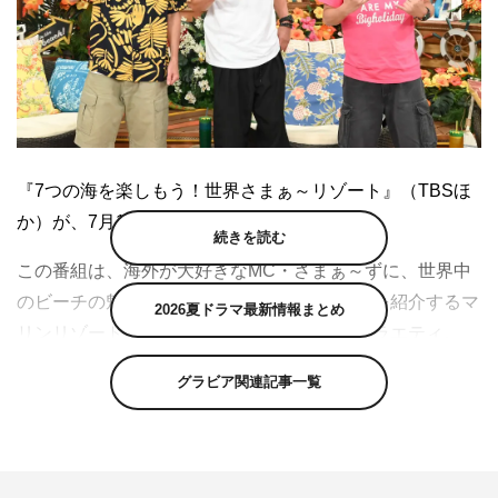
『7つの海を楽しもう！世界さまぁ～リゾート』（TBSほ
か）が、7月10日（土）で放送400回を迎える。
続きを読む
この番組は、海外が大好きなMC・さまぁ～ずに、世界中
のビーチの魅力やとっておきの海の楽しみ方を紹介するマ
2026夏ドラマ最新情報まとめ
リンリゾート気分が満喫できるビーチ自慢バラエティ。
2013年4月に放送が始まり、7月10日の放送で400回を迎
グラビア関連記事一覧
える。そこで400回記念スペシャルとして、タヒチ・ボラ
ボラ島を特集。絶景やホテル、アクティビティ情報など、
ボラボラ島の魅力を送る。