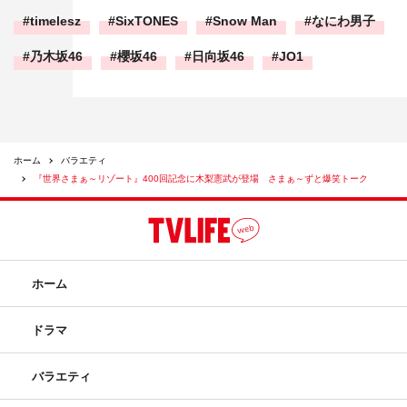
timelesz
SixTONES
Snow Man
なにわ男子
乃木坂46
櫻坂46
日向坂46
JO1
ホーム
バラエティ
『世界さまぁ～リゾート』400回記念に木梨憲武が登場 さまぁ～ずと爆笑トーク
ホーム
ドラマ
バラエティ