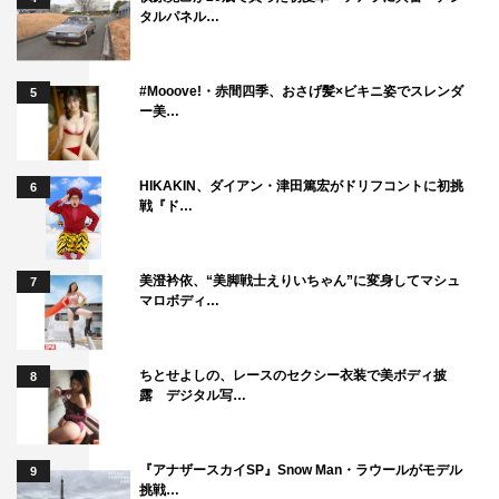
タルパネル…
#Mooove!・赤間四季、おさげ髪×ビキニ姿でスレンダ
5
ー美…
HIKAKIN、ダイアン・津田篤宏がドリフコントに初挑
6
戦『ド…
美澄衿依、“美脚戦士えりいちゃん”に変身してマシュ
7
マロボディ…
ちとせよしの、レースのセクシー衣装で美ボディ披
8
露 デジタル写…
『アナザースカイSP』Snow Man・ラウールがモデル
9
挑戦…