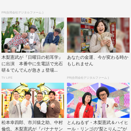
PR(合同会社デジタルファーム )
木梨憲武が『日曜日の初耳学』
あなたの金運、今が変わる時か
に出演 本番中に生電話で光石
もしれません
研＆でんでんが急きょ登場...
TV LIFE
PR(合同会社デジタルファーム )
松本幸四郎、市川猿之助、中村
とんねるず・木梨憲武＆ハイヒ
倫也、木梨憲武が『バナナサン
ール・リンゴの“梨とりんご”が