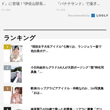
ド』に登場！“伊佐山部長...
『バナナサンド』で漫才...
TV LIFE
TV LIFE
Recommended by
ランキング
“現役女子大生アイドル”七海りお、ランジェリー姿で
1
色白美ボデ…
小日向結衣らグラドル6人が大胆ポージング “股”特化写
2
真集「…
軟体Iカップグラビアアイドル・仲根なのか、1st写真集
3
「おは…
槙原寛己が20歳で買った初愛車・ソアラに興奮「デジ
4