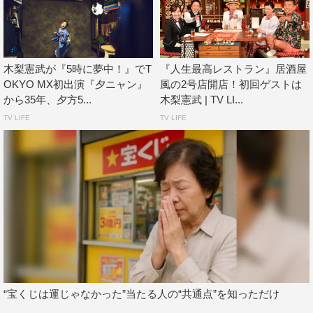
木梨憲武が『5時に夢中！』でT
『人生最高レストラン』居酒屋
OKYO MX初出演『夕ニャン』
風の2号店開店！初回ゲストは
から35年、夕方5...
木梨憲武 | TV LI...
TV LIFE
TV LIFE
“宝くじは運じゃなかった”当たる人の“共通点”を知っただけ