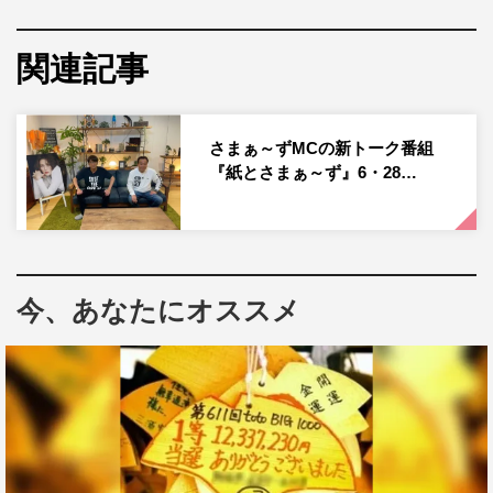
さらに400回を記念して、木梨憲武が番組に初登場。ハワ
イ好きだという木梨だが、果たしてタヒチ・ボラボラ島の
関連記事
魅力は伝わるのか。
また、海外通の木梨ならではの海外お土産トークや、木梨
さまぁ～ずMCの新トーク番組
が撮影したハワイの写真を特別に公開。普段から交流のあ
『紙とさまぁ～ず』6・28…
るさまぁ～ずと木梨の爆笑トークも必見だ。
『7つの海を楽しもう！世界さまぁ～リゾート』
TBSほか
今、あなたにオススメ
2021年7月10日（土）深0・00～0・30
この記事の写真