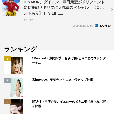
HIKAKIN、ダイアン・津田篤宏がドリフコント
に初挑戦『ドリフに大挑戦スペシャル』【コメ
ントあり】 | TV LIFE...
TV LIFE
Recommended by
ランキング
#Mooove!・赤間四季、おさげ髪×ビキニ姿でスレンダ
1
ー美…
高崎かなみ、葡萄色ビキニ姿で美ヒップ披露
2
STU48・甲斐心愛、イエローのビキニ姿で愛されボデ
3
ィ披露