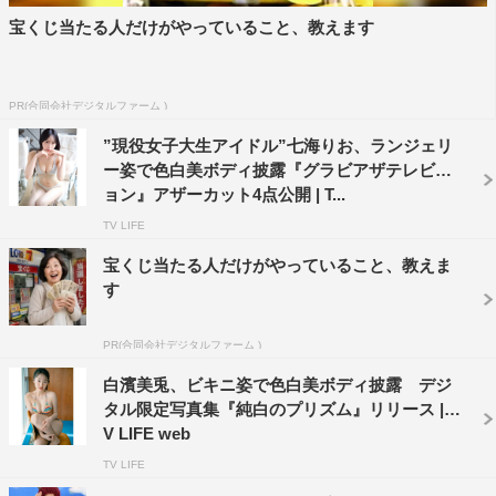
宝くじ当たる人だけがやっていること、教えます
PR(合同会社デジタルファーム )
”現役女子大生アイドル”七海りお、ランジェリ
ー姿で色白美ボディ披露『グラビアザテレビジ
ョン』アザーカット4点公開 | T...
TV LIFE
宝くじ当たる人だけがやっていること、教えま
す
PR(合同会社デジタルファーム )
白濱美兎、ビキニ姿で色白美ボディ披露 デジ
タル限定写真集『純白のプリズム』リリース | T
V LIFE web
TV LIFE