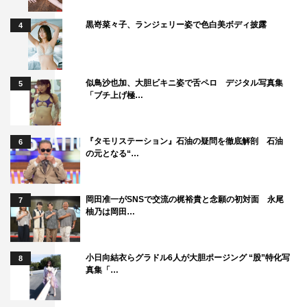
黒嵜菜々子、ランジェリー姿で色白美ボディ披露
4
似鳥沙也加、大胆ビキニ姿で舌ペロ デジタル写真集
5
「ブチ上げ極…
『タモリステーション』石油の疑問を徹底解剖 石油
6
の元となる“…
岡田准一がSNSで交流の梶裕貴と念願の初対面 永尾
7
柚乃は岡田…
小日向結衣らグラドル6人が大胆ポージング “股”特化写
8
真集「…