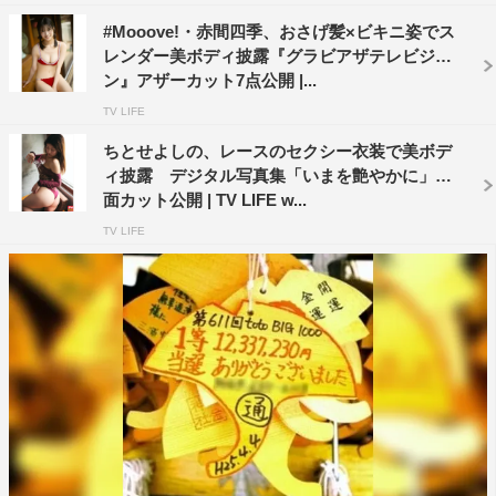
#Mooove!・赤間四季、おさげ髪×ビキニ姿でス
レンダー美ボディ披露『グラビアザテレビジョ
ン』アザーカット7点公開 |...
TV LIFE
ちとせよしの、レースのセクシー衣装で美ボデ
ィ披露 デジタル写真集「いまを艶やかに」誌
面カット公開 | TV LIFE w...
TV LIFE