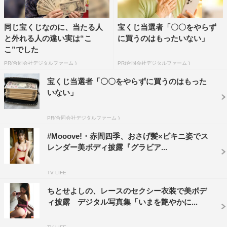
同じ宝くじなのに、当たる人
宝くじ当選者「〇〇をやらず
と外れる人の違い実は“こ
に買うのはもったいない」
こ”でした
PR(合同会社デジタルファーム )
PR(合同会社デジタルファーム )
宝くじ当選者「〇〇をやらずに買うのはもった
いない」
PR(合同会社デジタルファーム )
#Mooove!・赤間四季、おさげ髪×ビキニ姿でス
レンダー美ボディ披露『グラビア...
TV LIFE
ちとせよしの、レースのセクシー衣装で美ボデ
ィ披露 デジタル写真集「いまを艶やかに...