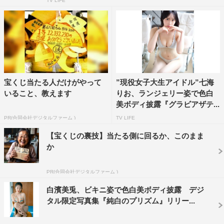
TV LIFE
宝くじ当たる人だけがやって
”現役女子大生アイドル”七海
いること、教えます
りお、ランジェリー姿で色白
美ボディ披露『グラビアザテ...
PR(合同会社デジタルファーム )
TV LIFE
【宝くじの裏技】当たる側に回るか、このまま
か
PR(合同会社デジタルファーム )
白濱美兎、ビキニ姿で色白美ボディ披露 デジ
タル限定写真集『純白のプリズム』リリー...