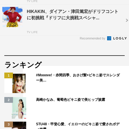
TV LIFE
HIKAKIN、ダイアン・津田篤宏がドリフコント
に初挑戦『ドリフに大挑戦スペシャ...
TV LIFE
Recommended by
ランキング
#Mooove!・赤間四季、おさげ髪×ビキニ姿でスレンダ
1
ー美…
高崎かなみ、葡萄色ビキニ姿で美ヒップ披露
2
STU48・甲斐心愛、イエローのビキニ姿で愛されボデ
3