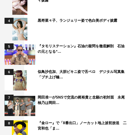
ィ披露
黒嵜菜々子、ランジェリー姿で色白美ボディ披露
4
『タモリステーション』石油の疑問を徹底解剖 石油
5
の元となる“…
似鳥沙也加、大胆ビキニ姿で舌ペロ デジタル写真集
6
「ブチ上げ極…
岡田准一がSNSで交流の梶裕貴と念願の初対面 永尾
7
柚乃は岡田…
『金ロー』で「8番出口」ノーカット地上波初放送 二
8
宮和也「ま…