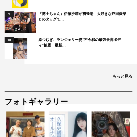
『博士ちゃん』伊藤沙莉が初登場 大好きな芦田愛菜
9
とのタッグで…
原つむぎ、ランジェリー姿で“令和の最強最高ボデ
10
ィ”披露 最新…
もっと見る
フォトギャラリー