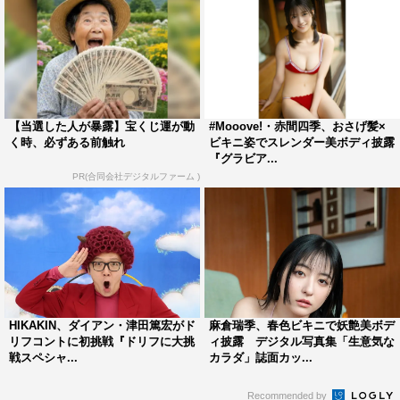
【当選した人が暴露】宝くじ運が動
#Mooove!・赤間四季、おさげ髪×
く時、必ずある前触れ
ビキニ姿でスレンダー美ボディ披露
『グラビア...
PR(合同会社デジタルファーム )
HIKAKIN、ダイアン・津田篤宏がド
麻倉瑞季、春色ビキニで妖艶美ボデ
リフコントに初挑戦『ドリフに大挑
ィ披露 デジタル写真集「生意気な
戦スペシャ...
カラダ」誌面カッ...
Recommended by