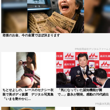
老後のお金、今の金運でほぼ決まります
PR(合同会社デジタルファーム )
ちとせよしの、レースのセクシー衣
「気になっていた認知機能が菌
装で美ボディ披露 デジタル写真集
で…」森永が開発。感動の70代続出
「いまを艶やかに...
PR(森永乳業)