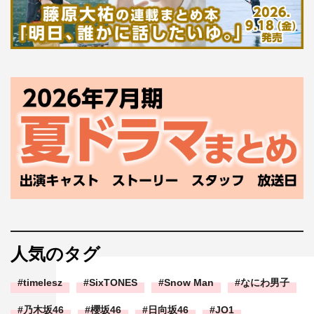
人気のタグ
timelesz
SixTONES
Snow Man
なにわ男子
乃木坂46
櫻坂46
日向坂46
JO1