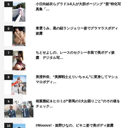
小日向結衣らグラドル6人が大胆ポージング “股”特化写
5
真集「…
東雲うみ、黒の紐ランジェリー姿でグラマラスボディ
6
披露
ちとせよしの、レースのセクシー衣装で美ボディ披
7
露 デジタル写…
美澄衿依、“美脚戦士えりいちゃん”に変身してマシュ
8
マロボディ…
相葉雅紀＆ヒロミが“群馬の3大お困りごと”のその後を
9
チェック…
#Mooove!・姫野ひなの、ビキニ姿で美ボディ披露
10