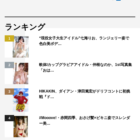
ランキング
“現役女子大生アイドル”七海りお、ランジェリー姿で
1
色白美ボデ…
軟体Iカップグラビアアイドル・仲根なのか、1st写真集
2
「おは…
HIKAKIN、ダイアン・津田篤宏がドリフコントに初挑
3
戦『ド…
#Mooove!・赤間四季、おさげ髪×ビキニ姿でスレンダ
4
ー美…