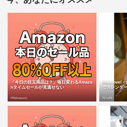
「今日の目玉商品は？」毎日変わるAmazo
#Mooove
nタイムセールが見逃せない
でスレンダー
PR(Amazon)
TV LIFE