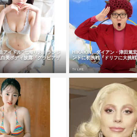
生アイドル”七海りお、ランジ
HIKAKIN、ダイアン・津田篤
色白美ボディ披露『グラビアザ
ントに初挑戦『ドリフに大挑戦ス
TV LIFE