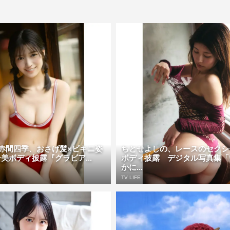
!・赤間四季、おさげ髪×ビキニ姿
ちとせよしの、レースのセクシ
美ボディ披露『グラビア...
ボディ披露 デジタル写真集「
かに...
TV LIFE