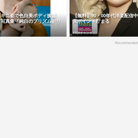
ビキニ姿で色白美ボディ披露
【無料】90・00年代洋楽配信
定写真集『純白のプリズム』リ
天ポイント貯まる
PR(Rチャンネル)
Recommended