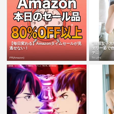
【毎日変わる】Amazonタイムセールが見
”現役女子大
逃せない！
ェリー姿で
テ...
PR(Amazon)
TV LIFE