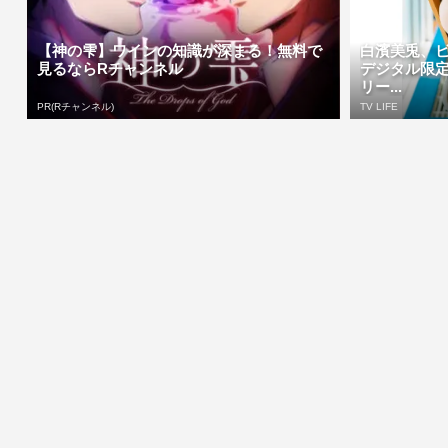
【神の雫】ワインの知識が深まる！無料で
白濱美兎、
見るならRチャンネル
デジタル限
リー...
PR(Rチャンネル)
TV LIFE