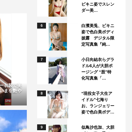
ビキニ姿でスレン
ダー美…
白濱美兎、ビキニ
6
姿で色白美ボディ
披露 デジタル限
定写真集『純…
小日向結衣らグラ
7
ドル6人が大胆ポ
ージング “股”特
化写真集「…
ー衣装で美
いまを艶や
“現役女子大生ア
8
イドル”七海り
お、ランジェリー
姿で色白美ボデ…
似鳥沙也加、大胆
9