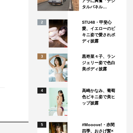
アラに興奮「デジ
タルパネル…
STU48・甲斐心
2
愛、イエローのビ
キニ姿で愛されボ
ディ披露
黒嵜菜々子、ラン
3
ジェリー姿で色白
美ボディ披露
高崎かなみ、葡萄
4
色ビキニ姿で美ヒ
ップ披露
#Mooove!・赤間
5
四季、おさげ髪×