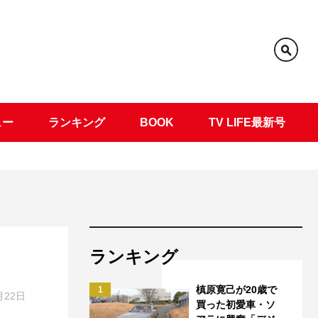
ュー
ランキング
BOOK
TV LIFE最新号
ランキング
槙原寛己が20歳で
1
月22日
買った初愛車・ソ