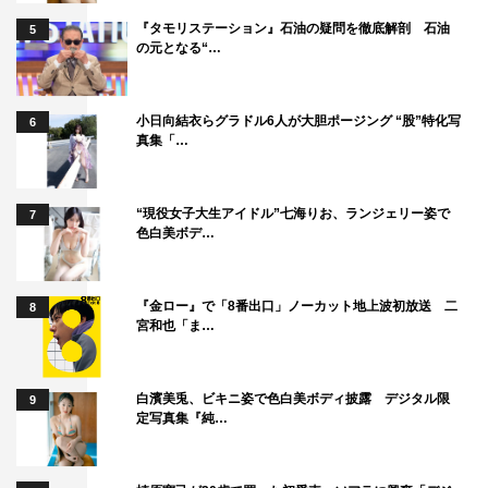
『タモリステーション』石油の疑問を徹底解剖 石油
5
の元となる“…
小日向結衣らグラドル6人が大胆ポージング “股”特化写
6
真集「…
“現役女子大生アイドル”七海りお、ランジェリー姿で
7
色白美ボデ…
『金ロー』で「8番出口」ノーカット地上波初放送 二
8
宮和也「ま…
白濱美兎、ビキニ姿で色白美ボディ披露 デジタル限
9
定写真集『純…