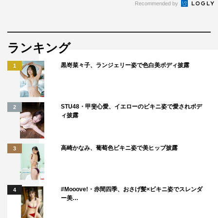
Recommended by
ランキング
黒嵜菜々子、ランジェリー姿で色白美ボディ披露
1
STU48・甲斐心愛、イエローのビキニ姿で愛されボデ
2
ィ披露
高崎かなみ、葡萄色ビキニ姿で美ヒップ披露
3
#Mooove!・赤間四季、おさげ髪×ビキニ姿でスレンダ
4
ー美…