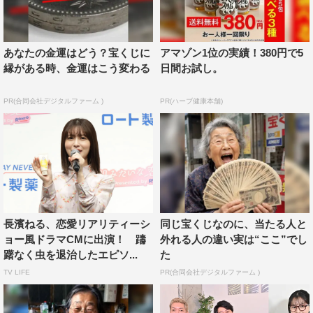
あなたの金運はどう？宝くじに
アマゾン1位の実績！380円で5
縁がある時、金運はこう変わる
日間お試し。
PR(合同会社デジタルファーム )
PR(ハーブ健康本舗)
長濱ねる、恋愛リアリティーシ
同じ宝くじなのに、当たる人と
ョー風ドラマCMに出演！ 躊
外れる人の違い実は“ここ”でし
躇なく虫を退治したエピソ...
た
TV LIFE
PR(合同会社デジタルファーム )