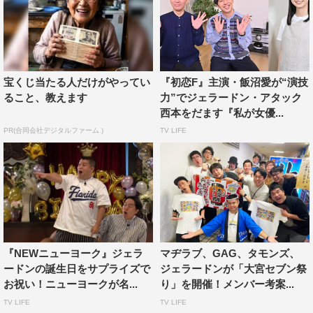
宝くじ当たる人だけがやってい
『初恋F』主演・飯沼愛が“演技
ること、教えます
力”でジェラードン・アタック
西本をだます『私が女優...
PR(合同会社デジタルファーム )
TV LIFE
『NEWニューヨーク』ジェラ
マヂラブ、GAG、タモンズ、
ードンの誕生日をサプライズで
ジェラードンが「大宮セブン祭
お祝い！ニューヨークが名...
り」を開催！メンバー考案...
TV LIFE
TV LIFE