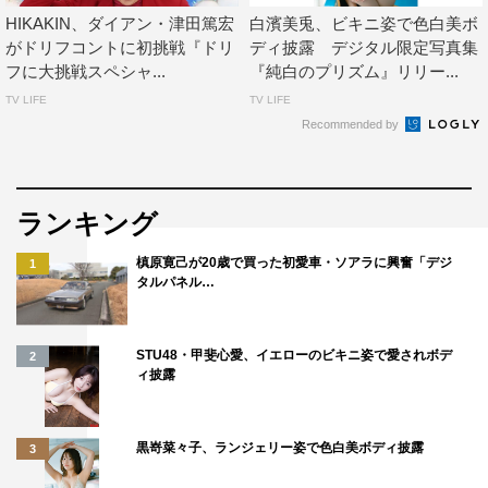
HIKAKIN、ダイアン・津田篤宏
白濱美兎、ビキニ姿で色白美ボ
がドリフコントに初挑戦『ドリ
ディ披露 デジタル限定写真集
フに大挑戦スペシャ...
『純白のプリズム』リリー...
TV LIFE
TV LIFE
Recommended by
ランキング
槙原寛己が20歳で買った初愛車・ソアラに興奮「デジ
1
タルパネル…
STU48・甲斐心愛、イエローのビキニ姿で愛されボデ
2
ィ披露
黒嵜菜々子、ランジェリー姿で色白美ボディ披露
3