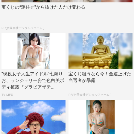
宝くじの“運任せ”から抜けた人だけ変わる
PR(合同会社デジタルファーム )
”現役女子大生アイドル”七海り
宝くじ狙うなら今！金運上げた
お、ランジェリー姿で色白美ボ
当選者が暴露
ディ披露『グラビアザテ...
TV LIFE
PR(合同会社デジタルファーム )