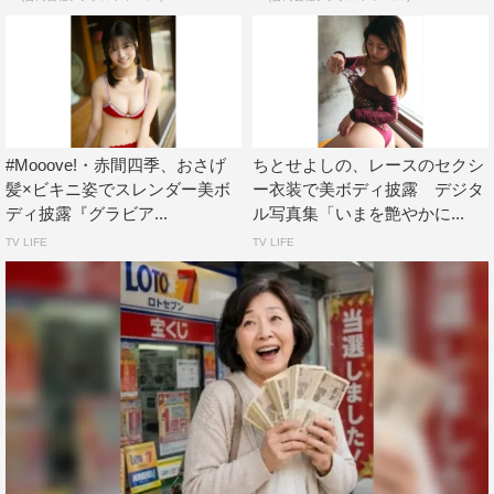
#Mooove!・赤間四季、おさげ
ちとせよしの、レースのセクシ
髪×ビキニ姿でスレンダー美ボ
ー衣装で美ボディ披露 デジタ
ディ披露『グラビア...
ル写真集「いまを艶やかに...
TV LIFE
TV LIFE