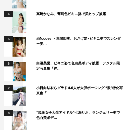
高崎かなみ、葡萄色ビキニ姿で美ヒップ披露
4
#Mooove!・赤間四季、おさげ髪×ビキニ姿でスレンダ
5
ー美…
白濱美兎、ビキニ姿で色白美ボディ披露 デジタル限
6
定写真集『純…
小日向結衣らグラドル6人が大胆ポージング “股”特化写
7
真集「…
“現役女子大生アイドル”七海りお、ランジェリー姿で
8
色白美ボデ…