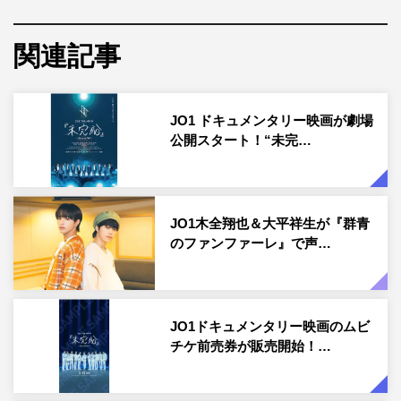
くのか…？
その他、アグネス・チャンは有田哲平（くりぃむしちゅ
関連記事
ー）と、名取裕子はトシ（タカアンドトシ）と、児嶋一哉
はフワちゃんと、ヒコロヒーは宇治原史規（ロザン）と、
JO1 ドキュメンタリー映画が劇場
鷲見玲奈はタカ（タカアンドトシ）とそれぞれペアを組ん
公開スタート！“未完…
で参戦していく。
「春に売れている花ランキング」では、スタジオ一同順調
な滑り出しを見せるが、「行ってみたい桜の名所TOP10
JO1木全翔也＆大平祥生が『群青
がある都道府県」では苦戦気味。宇治原にいたっては、
のファンファーレ』で声…
MCの上田晋也から「これはない！」とツッコまれるほど
の凡ミスを犯してしまう。そんな中、絶景花畑や春の切り
花に関して出題されると、収録日に誕生日を迎えた川尻が
JO1ドキュメンタリー映画のムビ
ミラクルな正解を見せる場面も。
チケ前売券が販売開始！…
また、春スイーツの問題も花関連が続き、「お花見に持っ
て行きたい！お取り寄せスイーツ」「お花見に持って行き