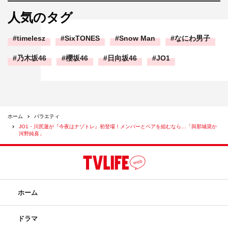
人気のタグ
timelesz
SixTONES
Snow Man
なにわ男子
乃木坂46
櫻坂46
日向坂46
JO1
ホーム
バラエティ
JO1・川尻蓮が『今夜はナゾトレ』初登場！メンバーとペアを組むなら…「與那城奨か
河野純喜」
ホーム
ドラマ