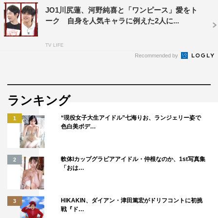
いたら役に立つのかなって収録前にマネージャーさんと話
JO1川尻蓮、河野純喜と「ワンピース」愛をト
ーク 自身を人気キャラに例えた2人に...
していて。本当に役に立ったので、いい誕生日になりまし
たね。
TV LIFE
Recommended by
◆もしまた出演することになったら、JO1メンバーでペア
を組みたい方はいますか？
正直、誰も頼れないので…。やっぱり柴田さんとペアで出
ランキング
たいです（笑）。でも強いて言えば最年長でリーダーの與
“現役女子大生アイドル”七海りお、ランジェリー姿で
1
那城奨か、河野純喜と出たいです。純喜とは、『ナゾト
色白美ボデ…
レ』のような番組によく一緒に出ていたので、コンビネー
ションはいいんじゃないかと思います！
軟体Iカップグラビアアイドル・仲根なのか、1st写真集
2
「おは…
◆番組を楽しみにしているファンの方へメッセージをお願
いします。
HIKAKIN、ダイアン・津田篤宏がドリフコントに初挑
3
ちょうど収録日が誕生日ということで、またひと皮むけた
戦『ド…
僕が見られると思うので、ぜひチェックしていただければ