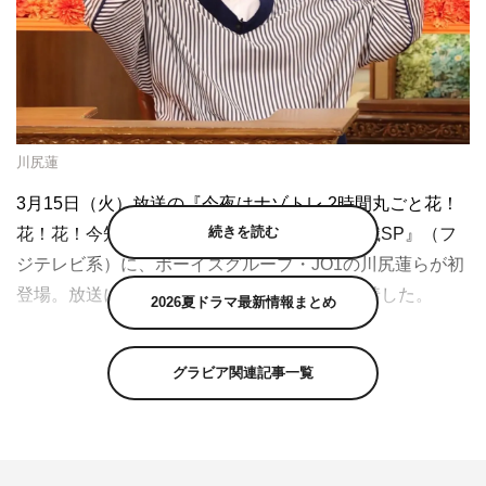
川尻蓮
3月15日（火）放送の『今夜はナゾトレ 2時間丸ごと花！
続きを読む
花！花！今知っておきたいタメになる花の常識SP』（フ
ジテレビ系）に、ボーイズグループ・JO1の川尻蓮らが初
登場。放送に先駆け、川尻からコメントが到着した。
2026夏ドラマ最新情報まとめ
今回のスペシャルは、春本番直前の今にぴったりの花や春
スイーツに関する問題を出題する。番組初登場となる川尻
グラビア関連記事一覧
蓮は柴田理恵とペアを、川尻同様に初登場となる的場浩司
は柳原可奈子とペアを組む。花屋でのアルバイト経験があ
ると共にスイーツフリークな的場には、サービス問題が続