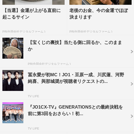
波乱の展開が繰り広げられていく。
【当選】金運が上がる直前に
老後のお金、今の金運でほぼ
起こるサイン
決まります
収録を終え、川尻は「久しぶりに頭を使う番組に呼んでい
ただいて、元々見ていた番組でもあるので緊張してしまっ
PR(合同会社デジタルファーム )
PR(合同会社デジタルファーム )
て…。でも、キャプテンの柴田さんが楽しもうと声を掛け
【宝くじの裏技】当たる側に回るか、このまま
てくれたので、そのおかげでリラックスして楽しめまし
か
た。柴田さんに一生付いていこうと思いました（笑）」と
柴田とのコンビプレーを振り返る。
PR(合同会社デジタルファーム )
冨永愛が初MC！JO1・豆原一成、川尻蓮、河野
JO1の中なら誰とペアを組みたいかという質問には「正直
純喜、與那城奨が視聴者リクエストの...
誰も頼れない…」と悩みつつ、「強いて言えば最年長でリ
ーダーの與那城奨か、河野純喜と出たいです。純喜とは、
TV LIFE
『ナゾトレ』のような番組によく一緒に出ていたので、コ
『JO1CX-TV』GENERATIONSとの最終決戦を
ンビネーションはいいんじゃないかと思います！」と回答
前に第3回をおさらい！初...
を。
TV LIFE
最後は「ちょうど収録日が誕生日ということで、またひと