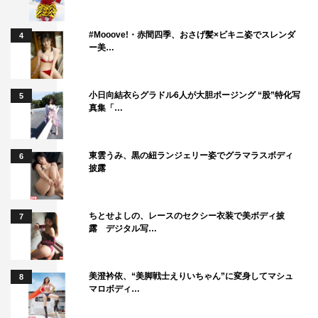
と思います。
#Mooove!・赤間四季、おさげ髪×ビキニ姿でスレンダ
4
ー美…
番組情報
『今夜はナゾトレ 2時間丸ごと花！花！花！今知っておき
小日向結衣らグラドル6人が大胆ポージング “股”特化写
5
たいタメになる花の常識SP』
真集「…
フジテレビ系
2022年3月15日（火）後7・00～9・00
東雲うみ、黒の紐ランジェリー姿でグラマラスボディ
6
披露
＜出演者＞※五十音順
くりぃむしちゅー（有田哲平、上田晋也）、タカアンドト
シ、柳原可奈子
ちとせよしの、レースのセクシー衣装で美ボディ披
7
露 デジタル写…
ゲスト：宇治原史規（ロザン）
アグネス・チャン、川尻蓮（JO1）、児嶋一哉（アンジャ
ッシュ）、柴田理恵、鷲見玲奈、名取裕子、ヒコロヒー、
美澄衿依、“美脚戦士えりいちゃん”に変身してマシュ
8
マロボディ…
フワちゃん、的場浩司