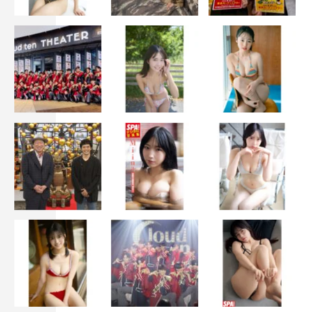
タカアンドトシ
ヒコロヒー
フワちゃん
児嶋一哉
宇治原史規
川尻蓮
柳原可奈子
柴田理恵
的場浩司
鷲見玲奈