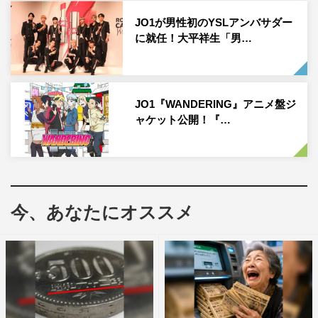
たい！テイクアウトグルメ」などから出題される。
JO1が男性初のYSLアンバサダー
に就任！大平祥生「男…
JO1『WANDERING』アニメ盤ジ
ャケット公開！『…
今、あなたにオススメ
的場浩司
そして、終盤は「東大ナゾトレ」で勝負。ひらめき力が試
される問題では、宇治原が序盤の凡ミスを取り返すほか、
川尻が躍動。逆に児嶋は癖のある問題に大苦戦するなど、