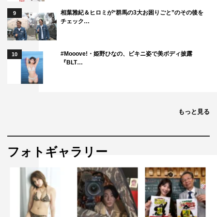
公式HP：
https://www.fujitv.co.jp/nazotore/
相葉雅紀＆ヒロミが“群馬の3大お困りごと”のその後を
9
公式Twitter：https://twitter.com/kayou19ji
チェック…
©フジテレビ
#Mooove!・姫野ひなの、ビキニ姿で美ボディ披露
10
この記事の写真
『BLT…
もっと見る
フォトギャラリー
JO1
くりぃむしちゅー