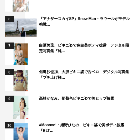
『アナザースカイSP』Snow Man・ラウールがモデル
6
挑戦…
白濱美兎、ビキニ姿で色白美ボディ披露 デジタル限
7
定写真集『純…
似鳥沙也加、大胆ビキニ姿で舌ペロ デジタル写真集
8
「ブチ上げ極…
高崎かなみ、葡萄色ビキニ姿で美ヒップ披露
9
#Mooove!・姫野ひなの、ビキニ姿で美ボディ披露
10
『BLT…