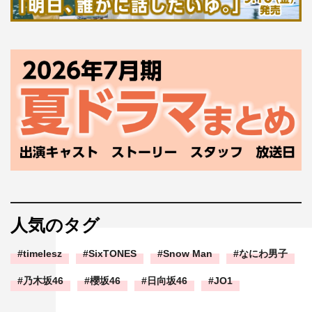
人気のタグ
timelesz
SixTONES
Snow Man
なにわ男子
乃木坂46
櫻坂46
日向坂46
JO1