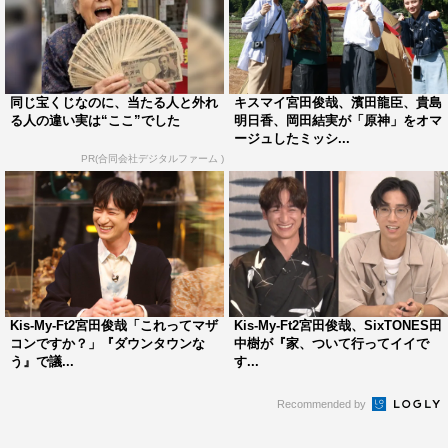
毎週土曜 午前11時3分～正午
出演者：宮田俊哉（Kis-My-Ft2）、岡田結実
プロデューサー：日比野壇・宮澤正徹
同じ宝くじなのに、当たる人と外れ
キスマイ宮田俊哉、濱田龍臣、貴島
る人の違い実は“ここ”でした
明日香、岡田結実が「原神」をオマ
ージュしたミッシ...
PR(合同会社デジタルファーム )
Kis-My-Ft2
宮田俊哉
岡田結実
Kis-My-Ft2宮田俊哉「これってマザ
Kis-My-Ft2宮田俊哉、SixTONES田
コンですか？」『ダウンタウンな
中樹が『家、ついて行ってイイで
う』で議...
す...
Recommended by