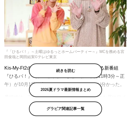
『「ひるパ！」～土曜はゆるっとホームパーティー～』MCを務める宮
田俊哉と岡田結実©テレビ東京
Kis-My-Ft2の宮田俊哉と岡田結実がMCを務める新番組
続きを読む
『ひるパ！』（テレビ東京 毎週土曜 午前11時3分～正
午）が10月1日（土）よりスタートすることが分かった。
2026夏ドラマ最新情報まとめ
番組では、宮田と岡田がゲストと共に、土曜のお昼にワイ
ワイ過ごす究極のホームパーティー“ひるパ”を開催。ゲス
グラビア関連記事一覧
トイチオシの絶品グルメを食べたり、パーティーゲームを
楽しんだり、プライベート空間だから聞けるマル秘トーク
を聞いたりと、番組独自のお家パーティーを行う。