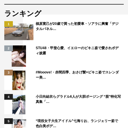
ランキング
槙原寛己が20歳で買った初愛車・ソアラに興奮「デジ
1
タルパネル…
STU48・甲斐心愛、イエローのビキニ姿で愛されボデ
2
ィ披露
#Mooove!・赤間四季、おさげ髪×ビキニ姿でスレンダ
3
ー美…
小日向結衣らグラドル6人が大胆ポージング “股”特化写
4
真集「…
“現役女子大生アイドル”七海りお、ランジェリー姿で
5
色白美ボデ…