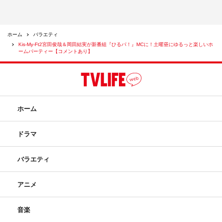
ホーム
バラエティ
Kis-My-Ft2宮田俊哉＆岡田結実が新番組『ひるパ！』MCに！土曜昼にゆるっと楽しいホ
ームパーティー【コメントあり】
ホーム
ドラマ
バラエティ
アニメ
音楽