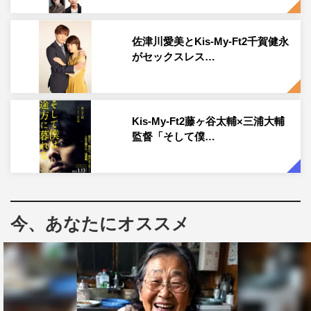
◆初回の収録を終えて感想をお願いします！
佐津川愛美とKis-My-Ft2千賀健永
がセックスレス…
宮田：実はすごく緊張していたんですけど、岡田さんは気
配りもできるしいろんな所に気がついて助かったという気
持ちと岡田さんとならいいコンビになれるんじゃないかな
と思いました！
Kis-My-Ft2藤ヶ谷太輔×三浦大輔
監督「そして僕…
岡田：番組のスタッフさんがホームパーティーはこういう
ものだなとかいろいろゲームなど組み入れてくださって一
緒に楽しもうよ！という感じで作り上げてくださって愛情
が感じられました。実際に収録してみて宮田さんもゲスト
今、あなたにオススメ
さんもうそなしで楽しんでくださっているんじゃないかな
と収録しながら思ったので純粋にうれしかったです！
◆視聴者へのメッセージをお願いします！
宮田：土曜日のお昼はきっと「今日なにしようかな～」