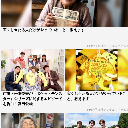
「今日はのんびりしよ～」と思っている方々が見てくださ
ると思うんですけどお家でホームパーティーしたらこんな
に楽しめるんだ！など見ながら一緒に参加しているような
宝くじ当たる人だけがやっていること、教えます
気持ちになってくれたらすてきだと思うのでぜひ毎週見て
ほしいなと！お願いします！
PR(合同会社デジタルファーム )
岡田：ゲストさんも私たちも楽しくホームパーティーをし
ているので見ている皆さんも「私もホームパーティー次こ
れにしよ！」などテレビの向こう側だけど情報共有できる
ような番組にしたいなと思っているのでゆる～く見ていた
だけたらと思います。
声優・松本梨香が『ポケットモンス
宝くじ当たる人だけがやっているこ
番組情報
ター』シリーズに関するエピソード
と、教えます
を告白！宮田俊哉...
『「ひるパ！」～土曜はゆるっとホームパーティー～』
PR(合同会社デジタルファーム )
テレビ東京
2022年10月1日（土）スタート