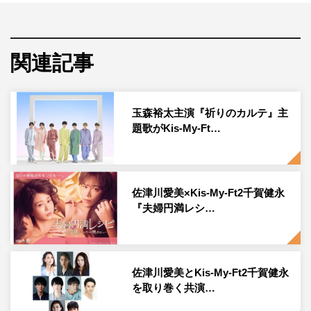
さらに、番組内のコーナー「ナナパ！」では、地上波・
BS・映画・アニメ・イベントなどの最新情報をテレビ東
関連記事
京アナウンサーとナナナが紹介する。
宮田俊哉、岡田結実コメント
玉森裕太主演『祈りのカルテ』主
題歌がKis-My-Ft…
◆この番組の話を聞いた時の率直なお気持ちは？
宮田：お昼の番組をやりたいとずっと思っていたのでうれ
しかったです!!ジャニーズ事務所の先輩方がテレビ東京で
佐津川愛美×Kis-My-Ft2千賀健永
長く番組をやられてるのでそういう長く続いていろんな人
『夫婦円満レシ…
に愛される番組に絶対するぞ！って思いました。
岡田：スタッフ皆さんと打ち合わせした時に宮田さんと
MCですとお聞きして、すごく優しい雰囲気がある方なの
佐津川愛美とKis-My-Ft2千賀健永
を取り巻く共演…
でホームパーティー絶対楽しくなる！と思い、収録が楽し
みでお話を頂けてうれしいです！