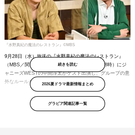
『水野真紀の魔法のレストラン』©MBS
9月28日（水）放送の『水野真紀の魔法のレストラン』
続きを読む
（MBS／関西ローカル 毎週水曜 午後7時〜8時）にジ
ャニーズWESTの中間淳太がゲスト出演し、グループの意
外なルールを明かす。
2026夏ドラマ最新情報まとめ
今回は関西の超一流のうどん職人たちが、大人気うどんチ
ェーン「丸亀製麺」の多彩なメニュー＆豊富な無料トッピ
グラビア関連記事一覧
ングを使い、オリジナルの“一番うまい食べ方”を公開する
企画を送る。
かつて丸亀製麺でバイトをしていたという兵庫・尼崎にあ