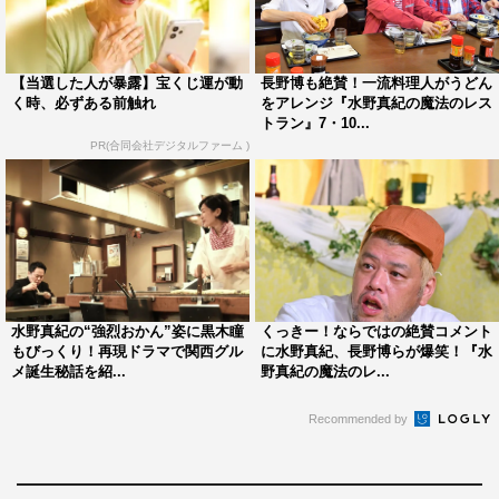
【当選した人が暴露】宝くじ運が動
長野博も絶賛！一流料理人がうどん
く時、必ずある前触れ
をアレンジ『水野真紀の魔法のレス
トラン』7・10...
PR(合同会社デジタルファーム )
水野真紀の“強烈おかん”姿に黒木瞳
くっきー！ならではの絶賛コメント
もびっくり！再現ドラマで関西グル
に水野真紀、長野博らが爆笑！『水
メ誕生秘話を紹...
野真紀の魔法のレ...
Recommended by