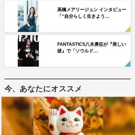
っていた。
高橋メアリージュン インタビュー
「“自分らしく生きよう…
番組情報
『水野真紀の魔法のレストラン』
MBS（関西ローカル）
FANTASTICS八木勇征が『美しい
2022年9月28日（水）午後7時～8時
彼』で「ソウルド…
番組HP：
https://www.mbs.jp/mahou/
©MBS
今、あなたにオススメ
ジャニーズWEST
ロザン