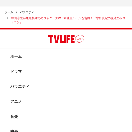
ホーム
バラエティ
中間淳太が丸亀製麺でのジャニーズWEST独自ルールを告白！『水野真紀の魔法のレス
トラン』
ホーム
ドラマ
バラエティ
アニメ
音楽
映画