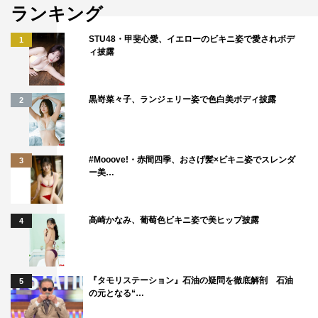
ランキング
STU48・甲斐心愛、イエローのビキニ姿で愛されボデ
1
ィ披露
黒嵜菜々子、ランジェリー姿で色白美ボディ披露
2
#Mooove!・赤間四季、おさげ髪×ビキニ姿でスレンダ
3
ー美…
高崎かなみ、葡萄色ビキニ姿で美ヒップ披露
4
『タモリステーション』石油の疑問を徹底解剖 石油
5
の元となる“…