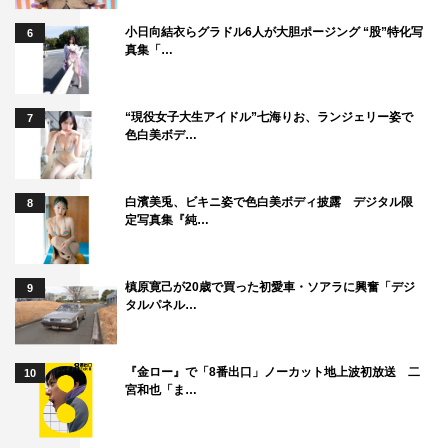
小日向結衣らグラドル6人が大胆ポージング “股”特化写
6
真集「…
“現役女子大生アイドル”七海りお、ランジェリー姿で
7
色白美ボデ…
白濱美兎、ビキニ姿で色白美ボディ披露 デジタル限
8
定写真集『純…
槙原寛己が20歳で買った初愛車・ソアラに興奮「デジ
9
タルパネル…
『金ロー』で「8番出口」ノーカット地上波初放送 二
10
宮和也「ま…