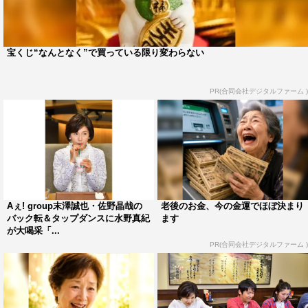
中間淳太
水野真紀
長野博
宝くじ“なんとなく”で買っている限り変わらない
PR(合同会社デジタルファーム )
Aぇ! group末澤誠也・佐野晶哉の
老後のお金、今の金運でほぼ決まり
バック転＆タップダンスに水野真紀
ます
が大喝采「...
PR(合同会社デジタルファーム )