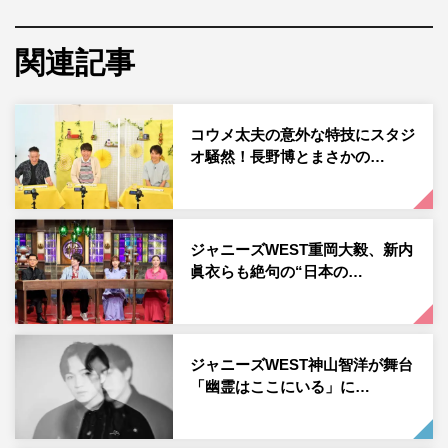
る「うどん工房 悠々」の中山優子さんは、天ぷらの「野
菜かき揚げ」を“揚げたて”で注文する裏技を紹介。釜揚げ
関連記事
うどんをベースに温泉玉子や無料のだしソースなどを使っ
た「お好み焼きうどん」を完成させ、大阪・門真の行列店
コウメ太夫の意外な特技にスタジ
「三ツ島 真打」の山本泰啓さんと、関西うどん界のレジ
オ騒然！長野博とまさかの…
ェンド「き田たけうどん」の木田武史さんを脱帽させる。
スタジオで試食した中間も「めちゃくちゃお好み焼きです
よ」と絶賛した。
ジャニーズWEST重岡大毅、新内
普段から丸亀製麺に「めちゃくちゃ行きますよ」という中
眞衣らも絶句の“日本の…
間は、「ジャニーズWESTのメンバー全員と来たことあり
ます」と言う。ロザン菅広文から「そういう場合って誰が
お金払うの？」との質問には「先頭に並んだ人」と答え
ジャニーズWEST神山智洋が舞台
て、スタジオから驚きの声が。さらに菅が「みんな先頭に
「幽霊はここにいる」に…
並びたがらへんのちゃう？」と聞くと、中間は「入り口に
近づくにつれてみんな歩幅が狭くなる」と話して笑いを誘