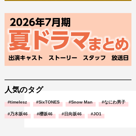
人気のタグ
timelesz
SixTONES
Snow Man
なにわ男子
乃木坂46
櫻坂46
日向坂46
JO1