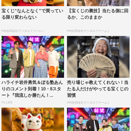
した（笑）。岩井さんも若槻さんも、正直な反応をしてく
宝くじ“なんとなく”で買ってい
【宝くじの裏技】当たる側に回
ださるから、私は徹底的に番組を守るスタンスで。番組を
る限り変わらない
るか、このままか
守りながら、感想も言えればいいと思っています。
PR(合同会社デジタルファーム )
PR(合同会社デジタルファーム )
◆レギュラー化を聞いたときの感想と、特番の時に比べて
パワーアップしているところを教えてください。
岩井
：今まで言われた「レギュラーになります」って番組
の中で、一番驚きましたね。これ、ならないだろって。特
番のときも、役立つ情報じゃなかったりするものもあった
し…、めちゃくちゃびっくりしました。パワーアップして
ハライチ岩井勇気＆ぼる塾あん
売り場じゃ教えてくれない！当
いるところは、ほとんどないです（笑）。結構、特番のテ
りのコメント到着！10・8スタ
たる人だけがやってる宝くじの
イストのままで。特番のときはぶっとんだ“我流”が多かっ
ート『我流しか勝たん！...
習慣
たので、「このままやってくれるんだ」と思ってうれしか
TV LIFE
PR(合同会社デジタルファーム )
ったです。「レギュラー化はしないんだろうな」という気
持ちで、特番のときにいろいろ言っていて（笑）。こん
な“我流”使えないよ、みたいなこともやっていたので。