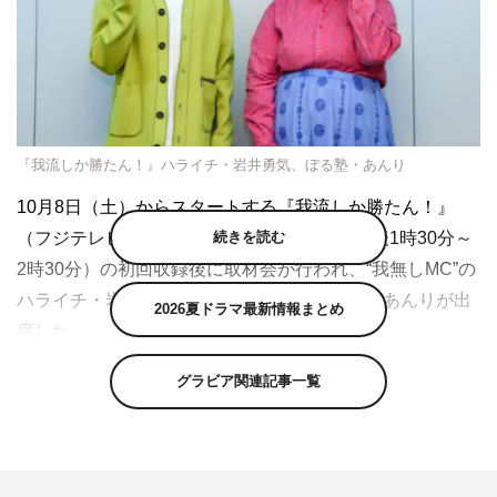
『我流しか勝たん！』ハライチ・岩井勇気、ぼる塾・あんり
10月8日（土）からスタートする『我流しか勝たん！』
続きを読む
（フジテレビ／関東ローカル 隔週土曜 午後1時30分～
2時30分）の初回収録後に取材会が行われ、“我無しMC”の
ハライチ・岩井勇気と“我流紹介人”のぼる塾・あんりが出
2026夏ドラマ最新情報まとめ
席した。
この番組は、日常生活の中で役に立つ、目からウロコ
グラビア関連記事一覧
の“我流”な情報を番組独自の切り口や検証方法で紹介する
情報バラエティ。人とは違うやり方である“我流”を貫くこ
とで、常識や定番を超える新発想を生み出している人たち