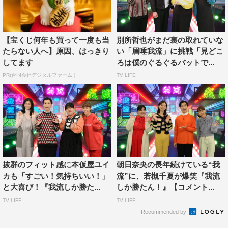
あんり
：特番で2回やらせてもらった後、「あ～、楽しか
ったな」って勝手に自分の中で思い出にしていたところが
【宝くじ何年も買って一度も当
別所哲也がまだ裏の取れていな
あって。まさかやり続けるとは…という。天の声やナレー
たらない人へ】原因、はっきり
い「眉唾我流」に挑戦「見どこ
ションなどは、あまりやれているジャンルの仕事ではなか
してます
ろは僕のぐるぐるバットで...
ったので、それを続けられるのはうれしかったです。岩井
PR(合同会社デジタルファーム )
TV LIFE
さんがしゃべっている間にパワーアップしているところを
見つけようとしていたのですが、私も見つからないですね
（笑）。ナレーションを入れるため、私は先にVTRを見る
んですけど、それも特番時代から何も変わらず。でも、そ
れが良さだと思います。
抜群のフィット感に本仮屋ユイ
朝日奈央の長年続けている“我
◆特番時代のものも含めて、実際にお2人が実践してみた
カも「すごい！気持ちいい！」
流”に、若槻千夏が爆笑『我流
いなと思ったものや、実践したものなどはありますか？
と大喜び！『我流しか勝た...
しか勝たん！』【コメント...
TV LIFE
TV LIFE
岩井
：今日の収録で出てきた「キャラメルコーン天丼」
Recommended by
（10月22日放送）は気になりましたね。