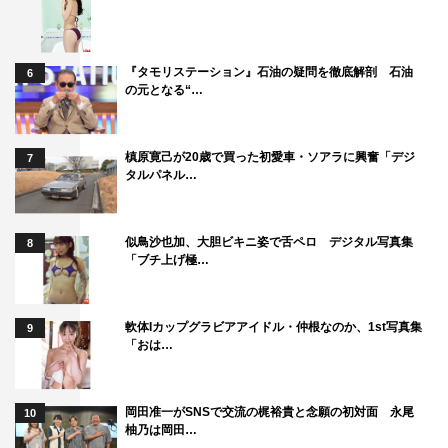
◆あまり肩ひじ張らずに？
『タモリステーション』石油の疑問を徹底解剖 石油
岩井
：頑張ろうとは思います。でも、人格を変えるような
6
の元となる“…
ことはしないです（笑）。
◆番組の今後の目標や抱負はありますか？
槙原寛己が20歳で買った初愛車・ソアラに興奮「デジ
7
タルパネル…
岩井
：短い命で散るという…。
あんり
：”目標”ですよね？（笑）
似鳥沙也加、大胆ビキニ姿で舌ペロ デジタル写真集
8
「ブチ上げ極…
岩井
：長く続けていこうというよりは、「今回で散ってや
る！」というくらいの気持ちでいつもやっています。気が
軟体Iカップグラビアアイドル・仲根なのか、1st写真集
9
ついたら続いていた、みたいな。
「おは…
あんり
：十何年とか続いたとして、みんなに「なんでこの
番組ずっと続いてるんだろう」と思われながら、不思議が
岡田准一がSNSで交流の梶裕貴と念願の初対面 永尾
10
柚乃は岡田…
られながら続いていく番組になるといいですね。