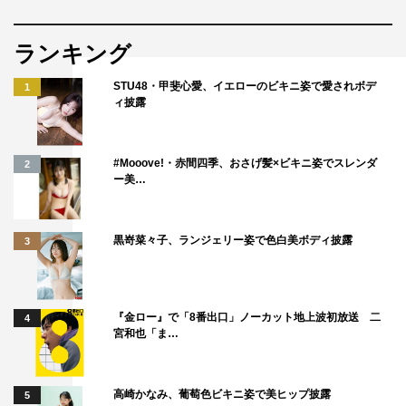
あんり
：あ～、あれは気になりますね。
ランキング
岩井
：あと「なめたけ炊き込みご飯」（10月22日放
送）。『我流しか勝たん！』は、帰って手軽にできるもの
STU48・甲斐心愛、イエローのビキニ姿で愛されボデ
1
ィ披露
じゃなくてもいいと思うんです。「何の意味があるの？
誰もやらねえよ！」というものが楽しかったりするので、
それを期待しています。
#Mooove!・赤間四季、おさげ髪×ビキニ姿でスレンダ
2
ー美…
◆ハライチのお2人はフジテレビの昼の情報番組『ぽかぽ
か』（毎週月～金曜）のMCにも抜擢されました。この番
黒嵜菜々子、ランジェリー姿で色白美ボディ披露
3
組も土曜日のお昼放送ですが…。
岩井
：今日も若槻さんやあんりに、「昼、向いてないでし
ょ」と言われました。僕も話を聞いたときは、「できる
『金ロー』で「8番出口」ノーカット地上波初放送 二
4
宮和也「ま…
か！」と思いました（笑）。「お昼のポップでまろやかな
岩井」というのはできないと思うので、このままやろうと
思います。
高崎かなみ、葡萄色ビキニ姿で美ヒップ披露
5