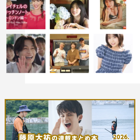
あんり
ハライチ
ぼる塾
岩井勇気