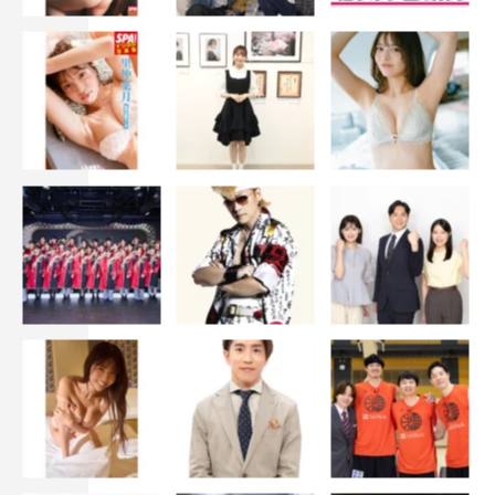
あんり
：おいしいんですよ。ポテトサラダはないけど、ポ
テトサラダみたいなものを食べたいなというときに。家に
米はあるんですよ。しょうゆじゃなくてブラックペッパー
でもいいです。ツナマヨご飯が本当は食べたいんですけ
ど、ツナがないから。
岩井
：ご飯で言ったら、僕もいい”のり”をたくさんもらっ
たんですよ。食べたらすごく風味が良くて、ご飯の上にの
せて食べたりしていたんです。でも最近、それをぐちゃぐ
ちゃにして、みそ汁の中に入れる“風味殺し我流”を始め
て。全部、みその味になっちゃうんですよね（笑）。最初
は、具がなかったからのりを入れてみたんですけど、みそ
汁の良さが全くなくなっちゃいました。
◆最後に番組の見どころをお願いします。
岩井
：この番組、昼のテンションで誰もやっていないんで