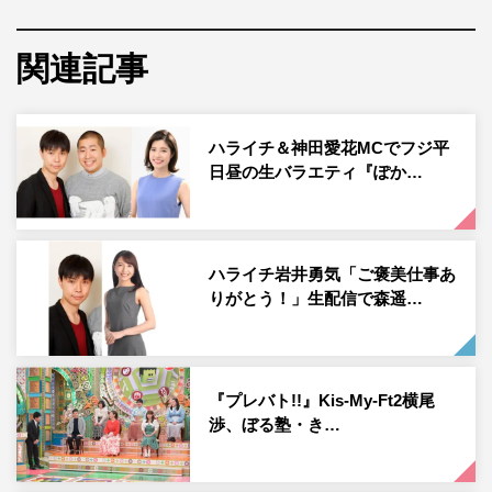
にスポットを当てて、その素晴らしき“我流”の数々を紹介
していく。
関連記事
◆第1回（10月8日放送）と第2回（10月22日放送）の収録
を行いました。レギュラー初回収録を終えて、手応えなど
ハライチ＆神田愛花MCでフジ平
いかがですか？
日昼の生バラエティ『ぽか…
あんり
：2回目は特に良い反応が…。
岩井
：そうですね。すごくためになるような我流がたくさ
ハライチ岩井勇気「ご褒美仕事あ
んありました。一回目の時は一つもなかったですけど
りがとう！」生配信で森遥…
（笑）。ためにならなくてもいい、というのがこの番組の
魅力でもあると思います。
あんり
：時々出る、良い情報を見つけていただければ
『プレバト!!』Kis-My-Ft2横尾
（笑）。
渉、ぼる塾・き…
◆お2人の作る雰囲気がこの番組をより面白くしていると