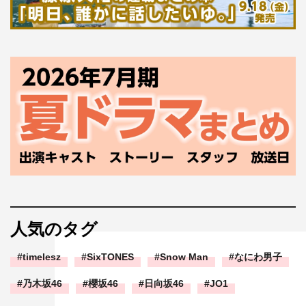
人気のタグ
timelesz
SixTONES
Snow Man
なにわ男子
乃木坂46
櫻坂46
日向坂46
JO1