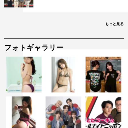
◆お2人の最近の“我流”はありますか？
あんり
：私は、相方の田辺（智加）さんの影響でお茶にハ
もっと見る
マっていまして。いい茶葉が手に入ると田辺さんに連絡し
て、「これは何分蒸しますか？」って聞いています。温度
や蒸す時間とか、いろいろコツがあるみたいで。それを聞
フォトギャラリー
いた通りにやって、飲むっていう。今までそんな細かい作
業をやったことはなかったんですけど、お茶始めました。
◆田辺さんの“我流”ということですね？
あんり
：たしかに！ 自分じゃなく田辺さんの“我流”を言
っていたんですね（笑）。私は…米にマヨネーズとしょう
ゆをかけるとか、やっています。お茶からかけ離れていま
すけど。
岩井
：マジで！？