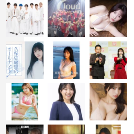
すね。VTRもすごく面白いですけど、それに、予想した反
応をしない出演者たちを見てほしいです。
あんり
：それに困っている天の声も見ていただきたいです
（笑）。
番組情報
『我流しか勝たん！』
フジテレビ（関東ローカル）
2022年10月8日（土）スタート
午後1時30分～2時30分 ※隔週放送