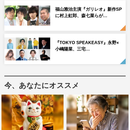
思いますが、MCとしてはいかがでしたか？
福山雅治主演『ガリレオ』新作SP
岩井
：ご飯を食べるところもあって。普通のMCだったら
に村上虹郎、森七菜らが…
いいところを見つけて…みたいなことがあると思います
が、僕もゲストに来ていただいた若槻千夏さんも、だめだ
ったらだめ、おいしくなかったらおいしくないって言って
『TOKYO SPEAKEASY』永野×
て。それが、やっていてもストレスなくできていました。
小嶋陽菜、三宅…
◆あんりさんとご一緒されたことに関してはいかがでした
か？
岩井
：やりやすいです。”天の声”で聞かない感じの声です
今、あなたにオススメ
よね。
あんり
：天の声でMCというのは初めての経験。お話を頂
いたときは、向いてるのかな？ と不安になったのです
が、台本を見たらめちゃくちゃ向いている口調で。「だか
ら私が呼ばれたのか！」というくらい、天職という感じで