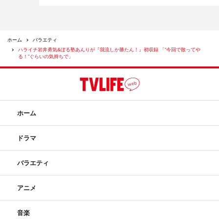
ホーム
バラエティ
ハライチ岩井勇気&ぼる塾あんりが『我流しか勝たん！』初収録 「”今回で散ってや
る！”ぐらいの気持ちで」
ホーム
ドラマ
バラエティ
アニメ
音楽