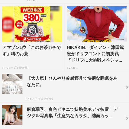
TV LIFE
アマゾン1位「このお茶ガチで
HIKAKIN、ダイアン・津田篤
す」噂のお茶
宏がドリフコントに初挑戦
『ドリフに大挑戦スペシャ...
PR(ハーブ健康本舗)
TV LIFE
【大人気】ひんやり冷感寝具で快適な睡眠をあ
なたに。
PR(アイリスプラザ)
麻倉瑞季、春色ビキニで妖艶美ボディ披露 デ
ジタル写真集「生意気なカラダ」誌面カッ...