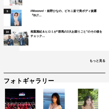
#Mooove!・姫野ひなの、ビキニ姿で美ボディ披露
9
『BLT…
相葉雅紀＆ヒロミが“群馬の3大お困りごと”のその後を
10
チェック…
もっと見る
フォトギャラリー