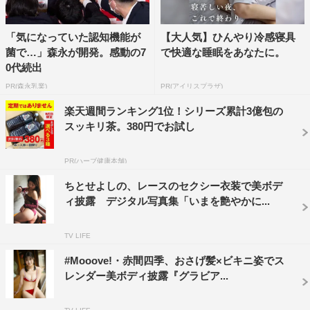
「気になっていた認知機能が
【大人気】ひんやり冷感寝具
菌で…」森永が開発。感動の7
で快適な睡眠をあなたに。
0代続出
PR(森永乳業)
PR(アイリスプラザ)
楽天週間ランキング1位！シリーズ累計3億包の
スッキリ茶。380円でお試し
PR(ハーブ健康本舗)
ちとせよしの、レースのセクシー衣装で美ボデ
ィ披露 デジタル写真集「いまを艶やかに...
TV LIFE
#Mooove!・赤間四季、おさげ髪×ビキニ姿でス
レンダー美ボディ披露『グラビア...