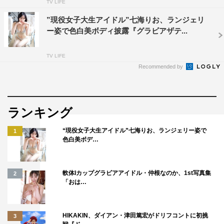
TV LIFE
”現役女子大生アイドル”七海りお、ランジェリ
ー姿で色白美ボディ披露『グラビアザテ...
TV LIFE
Recommended by
ランキング
“現役女子大生アイドル”七海りお、ランジェリー姿で
1
色白美ボデ…
軟体Iカップグラビアアイドル・仲根なのか、1st写真集
2
「おは…
HIKAKIN、ダイアン・津田篤宏がドリフコントに初挑
3