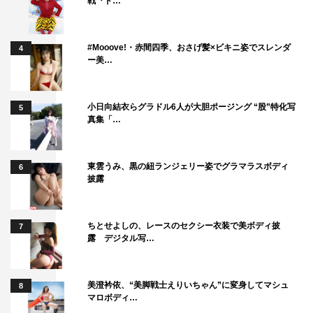
戦『ド…
#Mooove!・赤間四季、おさげ髪×ビキニ姿でスレンダ
4
ー美…
小日向結衣らグラドル6人が大胆ポージング “股”特化写
5
真集「…
東雲うみ、黒の紐ランジェリー姿でグラマラスボディ
6
披露
ちとせよしの、レースのセクシー衣装で美ボディ披
7
露 デジタル写…
美澄衿依、“美脚戦士えりいちゃん”に変身してマシュ
8
マロボディ…