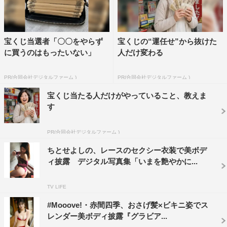
宝くじ当選者「〇〇をやらず
宝くじの“運任せ”から抜けた
に買うのはもったいない」
人だけ変わる
PR(合同会社デジタルファーム )
PR(合同会社デジタルファーム )
宝くじ当たる人だけがやっていること、教えま
す
PR(合同会社デジタルファーム )
ちとせよしの、レースのセクシー衣装で美ボデ
ィ披露 デジタル写真集「いまを艶やかに...
TV LIFE
#Mooove!・赤間四季、おさげ髪×ビキニ姿でス
レンダー美ボディ披露『グラビア...