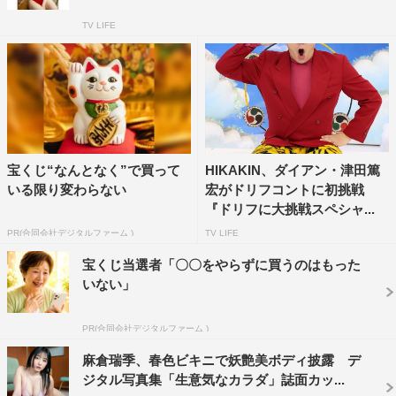
TV LIFE
宝くじ“なんとなく”で買って
HIKAKIN、ダイアン・津田篤
いる限り変わらない
宏がドリフコントに初挑戦
『ドリフに大挑戦スペシャ...
PR(合同会社デジタルファーム )
TV LIFE
宝くじ当選者「〇〇をやらずに買うのはもった
いない」
PR(合同会社デジタルファーム )
麻倉瑞季、春色ビキニで妖艶美ボディ披露 デ
ジタル写真集「生意気なカラダ」誌面カッ...