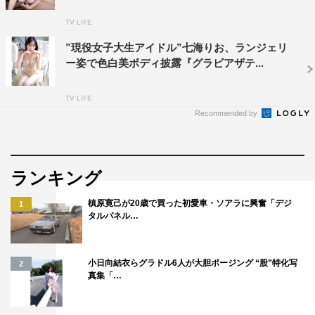
TV LIFE
”現役女子大生アイドル”七海りお、ランジェリ
ー姿で色白美ボディ披露『グラビアザテ...
TV LIFE
Recommended by
ランキング
槙原寛己が20歳で買った初愛車・ソアラに興奮「デジ
1
タルパネル…
小日向結衣らグラドル6人が大胆ポージング “股”特化写
2
真集「…