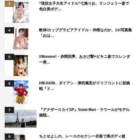
“現役女子大生アイドル”七海りお、ランジェリー姿で
3
色白美ボデ…
軟体Iカップグラビアアイドル・仲根なのか、1st写真集
4
「おは…
#Mooove!・赤間四季、おさげ髪×ビキニ姿でスレンダ
5
ー美…
HIKAKIN、ダイアン・津田篤宏がドリフコントに初挑
6
戦『ド…
『アナザースカイSP』Snow Man・ラウールがモデル
7
挑戦…
ちとせよしの、レースのセクシー衣装で美ボディ披
8