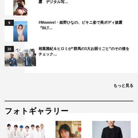
露 デジタル写…
#Mooove!・姫野ひなの、ビキニ姿で美ボディ披露
9
『BLT…
相葉雅紀＆ヒロミが“群馬の3大お困りごと”のその後を
10
チェック…
もっと見る
フォトギャラリー