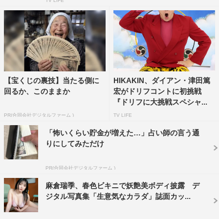
TV LIFE
【宝くじの裏技】当たる側に
HIKAKIN、ダイアン・津田篤
回るか、このままか
宏がドリフコントに初挑戦
『ドリフに大挑戦スペシャ...
PR(合同会社デジタルファーム )
TV LIFE
「怖いくらい貯金が増えた…」占い師の言う通
りにしてみただけ
PR(合同会社デジタルファーム )
麻倉瑞季、春色ビキニで妖艶美ボディ披露 デ
ジタル写真集「生意気なカラダ」誌面カッ...