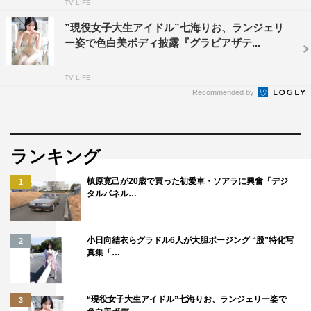
TV LIFE
”現役女子大生アイドル”七海りお、ランジェリ
ー姿で色白美ボディ披露『グラビアザテ...
TV LIFE
Recommended by
ランキング
槙原寛己が20歳で買った初愛車・ソアラに興奮「デジ
1
タルパネル…
小日向結衣らグラドル6人が大胆ポージング “股”特化写
2
真集「…
“現役女子大生アイドル”七海りお、ランジェリー姿で
3