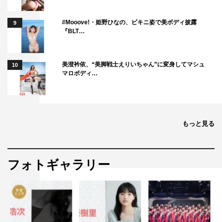
#Mooove!・姫野ひなの、ビキニ姿で美ボディ披露
9
『BLT…
美澄衿依、“美脚戦士えりいちゃん”に変身してマシュ
10
マロボディ…
もっと見る
フォトギャラリー