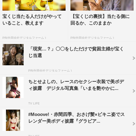
宝くじ当たる人だけがやって
【宝くじの裏技】当たる側に
いること、教えます
回るか、このままか
PR(合同会社デジタルファーム )
PR(合同会社デジタルファーム )
「現実…？」〇〇をしただけで貧困主婦が宝く
じ当選
PR(合同会社デジタルファーム )
ちとせよしの、レースのセクシー衣装で美ボデ
ィ披露 デジタル写真集「いまを艶やかに...
TV LIFE
#Mooove!・赤間四季、おさげ髪×ビキニ姿でス
レンダー美ボディ披露『グラビア...