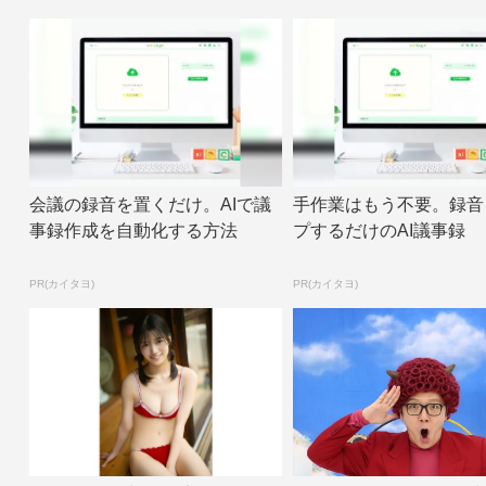
会議の録音を置くだけ。AIで議
手作業はもう不要。録音
事録作成を自動化する方法
プするだけのAI議事録
PR(カイタヨ)
PR(カイタヨ)