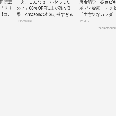
津田篤宏
「え、こんなセールやってた
麻倉瑞季、春色ビ
『ドリ
の？」80％OFF以上が続々登
ボディ披露 デジ
【コメ
場！Amazonの本気が凄すぎる
「生意気なカラダ
公開 | TV L...
PR(Amazon)
TV LIFE
Recommended