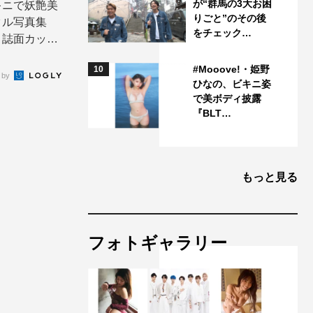
が“群馬の3大お困
キニで妖艶美
りごと”のその後
タル写真集
をチェック…
」誌面カット
#Mooove!・姫野
10
 by
ひなの、ビキニ姿
で美ボディ披露
『BLT…
もっと見る
フォトギャラリー