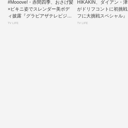
#Mooove!・赤間四季、おさげ髪
HIKAKIN、ダイアン・
×ビキニ姿でスレンダー美ボデ
がドリフコントに初挑戦
ィ披露『グラビアザテレビジョ
フに大挑戦スペシャル』
ン』アザ...
ントあり】...
TV LIFE
TV LIFE