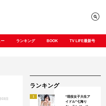
ュー
ランキング
BOOK
TV LIFE最新号
ランキング
“現役女子大生ア
1
月03日
イドル”七海り