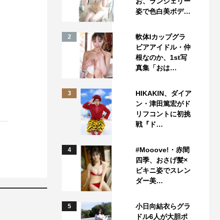
お、ランジェリー
姿で色白美ボデ…
軟体Iカップグラ
2
ビアアイドル・仲
根なのか、1st写
真集「おは…
HIKAKIN、ダイア
3
ン・津田篤宏がド
リフコントに初挑
戦『ド…
#Mooove!・赤間
4
四季、おさげ髪×
ビキニ姿でスレン
ダー美…
小日向結衣らグラ
5
ドル6人が大胆ポ