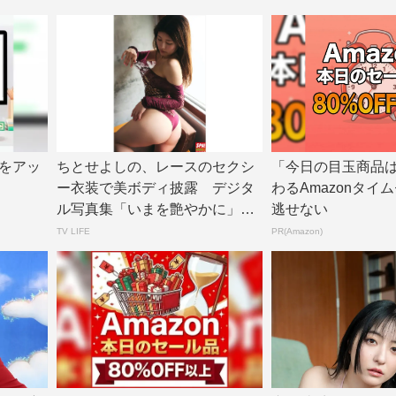
をアッ
ちとせよしの、レースのセクシ
「今日の目玉商品
ー衣装で美ボディ披露 デジタ
わるAmazonタイ
ル写真集「いまを艶やかに」誌
逃せない
面カット公開 |...
TV LIFE
PR(Amazon)