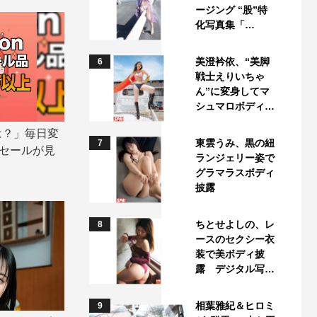
ージング “股”特
化写真集「…
美澄衿依、“美脚
6
戦士えりいちゃ
ん”に変身してマ
シュマロボディ…
は？」毎日変
東雲うみ、黒の紐
7
ムセールが見
ランジェリー姿で
グラマラスボディ
披露
ちとせよしの、レ
8
ースのセクシー衣
装で美ボディ披
露 デジタル写…
相葉雅紀＆ヒロミ
9