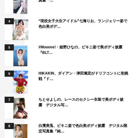
真集「…
“現役女子大生アイドル”七海りお、ランジェリー姿で
4
色白美ボデ…
#Mooove!・姫野ひなの、ビキニ姿で美ボディ披露
5
『BLT…
HIKAKIN、ダイアン・津田篤宏がドリフコントに初挑
6
戦『ド…
ちとせよしの、レースのセクシー衣装で美ボディ披
7
露 デジタル写…
白濱美兎、ビキニ姿で色白美ボディ披露 デジタル限
8
定写真集『純…