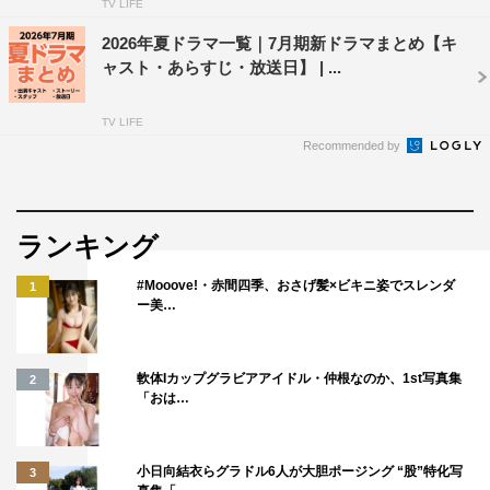
TV LIFE
2026年夏ドラマ一覧｜7月期新ドラマまとめ【キ
ャスト・あらすじ・放送日】 | ...
TV LIFE
Recommended by
ランキング
#Mooove!・赤間四季、おさげ髪×ビキニ姿でスレンダ
1
ー美…
軟体Iカップグラビアアイドル・仲根なのか、1st写真集
2
「おは…
小日向結衣らグラドル6人が大胆ポージング “股”特化写
3