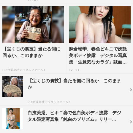
TV LIFE
【宝くじの裏技】当たる側に
麻倉瑞季、春色ビキニで妖艶
回るか、このままか
美ボディ披露 デジタル写真
集「生意気なカラダ」誌面カ
ッ...
PR(合同会社デジタルファーム )
TV LIFE
【宝くじの裏技】当たる側に回るか、このまま
か
PR(合同会社デジタルファーム )
白濱美兎、ビキニ姿で色白美ボディ披露 デジ
タル限定写真集『純白のプリズム』リリー...