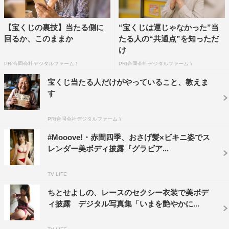
【宝くじの裏技】当たる側に
“宝くじは運じゃなかった”当
回るか、このままか
たる人の“共通点”を知っただ
け
PR(合同会社デジタルファーム )
PR(合同会社デジタルファーム )
宝くじ当たる人だけがやっていること、教えま
す
PR(合同会社デジタルファーム )
#Mooove!・赤間四季、おさげ髪×ビキニ姿でス
レンダー美ボディ披露『グラビア...
TV LIFE
ちとせよしの、レースのセクシー衣装で美ボデ
ィ披露 デジタル写真集「いまを艶やかに...