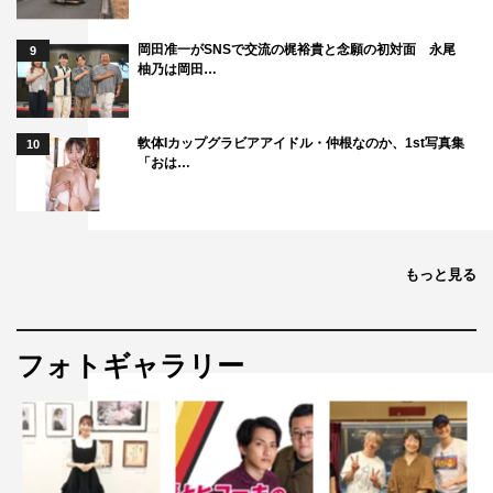
岡田准一がSNSで交流の梶裕貴と念願の初対面 永尾
9
柚乃は岡田…
軟体Iカップグラビアアイドル・仲根なのか、1st写真集
10
「おは…
もっと見る
フォトギャラリー