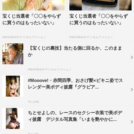
宝くじ当選者「〇〇をやらず
宝くじ当選者「〇〇をやらず
に買うのはもったいない」
に買うのはもったいない」
PR(合同会社デジタルファーム )
PR(合同会社デジタルファーム )
【宝くじの裏技】当たる側に回るか、このまま
か
PR(合同会社デジタルファーム )
#Mooove!・赤間四季、おさげ髪×ビキニ姿でス
レンダー美ボディ披露『グラビア...
TV LIFE
ちとせよしの、レースのセクシー衣装で美ボデ
ィ披露 デジタル写真集「いまを艶やかに...