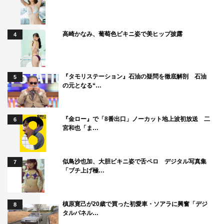
高崎かなみ、葡萄色ビキニ姿で美ヒップ披露
4
『タモリステーション』石油の疑問を徹底解剖 石油
5
の元となる“…
『金ロー』で「8番出口」ノーカット地上波初放送 二
6
宮和也「ま…
似鳥沙也加、大胆ビキニ姿で舌ペロ デジタル写真集
7
「ブチ上げ極…
槙原寛己が20歳で買った初愛車・ソアラに興奮「デジ
8
タルパネル…