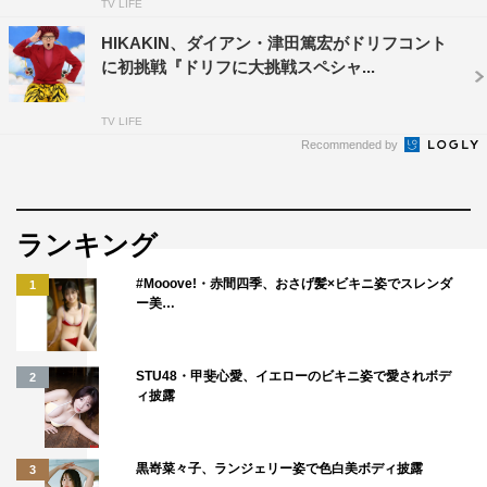
TV LIFE
HIKAKIN、ダイアン・津田篤宏がドリフコント
に初挑戦『ドリフに大挑戦スペシャ...
TV LIFE
Recommended by
ランキング
#Mooove!・赤間四季、おさげ髪×ビキニ姿でスレンダ
1
ー美…
STU48・甲斐心愛、イエローのビキニ姿で愛されボデ
2
ィ披露
黒嵜菜々子、ランジェリー姿で色白美ボディ披露
3