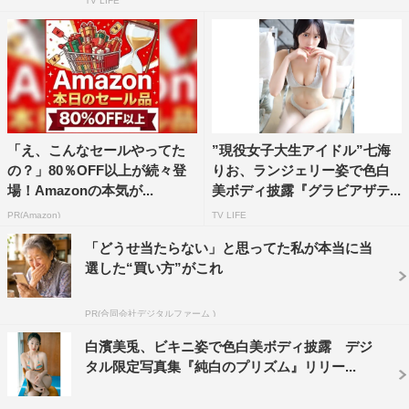
TV LIFE
「え、こんなセールやってた
”現役女子大生アイドル”七海
の？」80％OFF以上が続々登
りお、ランジェリー姿で色白
場！Amazonの本気が...
美ボディ披露『グラビアザテ...
PR(Amazon)
TV LIFE
「どうせ当たらない」と思ってた私が本当に当
選した“買い方”がこれ
PR(合同会社デジタルファーム )
白濱美兎、ビキニ姿で色白美ボディ披露 デジ
タル限定写真集『純白のプリズム』リリー...