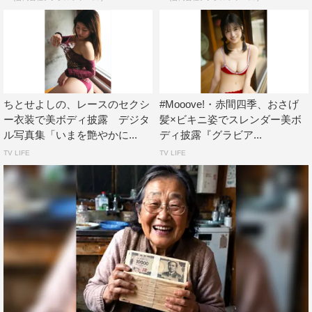
ちとせよしの、レースのセクシ
#Mooove!・赤間四季、おさげ
ー衣装で美ボディ披露 デジタ
髪×ビキニ姿でスレンダー美ボ
ル写真集「いまを艶やかに...
ディ披露『グラビア...
TV LIFE
TV LIFE