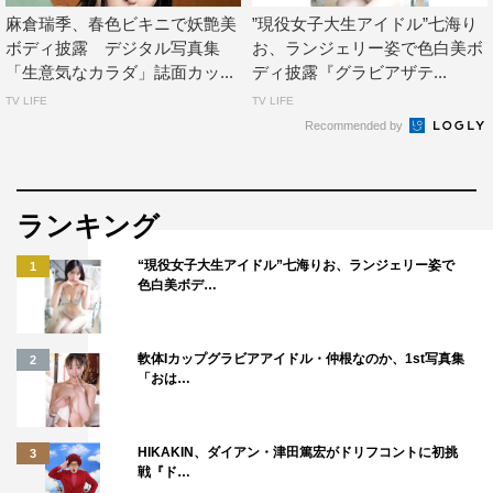
麻倉瑞季、春色ビキニで妖艶美
”現役女子大生アイドル”七海り
ボディ披露 デジタル写真集
お、ランジェリー姿で色白美ボ
「生意気なカラダ」誌面カッ...
ディ披露『グラビアザテ...
TV LIFE
TV LIFE
Recommended by
ランキング
“現役女子大生アイドル”七海りお、ランジェリー姿で
1
色白美ボデ…
軟体Iカップグラビアアイドル・仲根なのか、1st写真集
2
「おは…
HIKAKIN、ダイアン・津田篤宏がドリフコントに初挑
3
戦『ド…