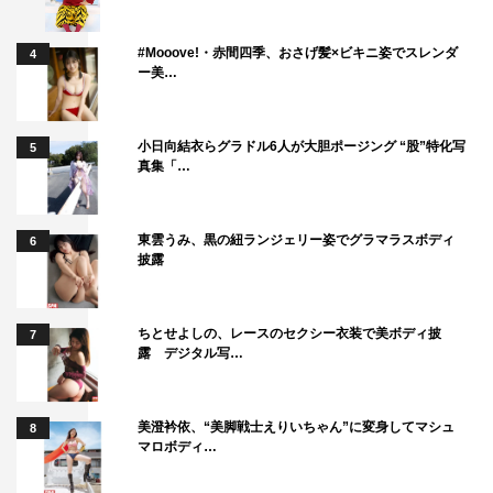
#Mooove!・赤間四季、おさげ髪×ビキニ姿でスレンダ
4
ー美…
小日向結衣らグラドル6人が大胆ポージング “股”特化写
5
真集「…
東雲うみ、黒の紐ランジェリー姿でグラマラスボディ
6
披露
ちとせよしの、レースのセクシー衣装で美ボディ披
7
露 デジタル写…
美澄衿依、“美脚戦士えりいちゃん”に変身してマシュ
8
マロボディ…