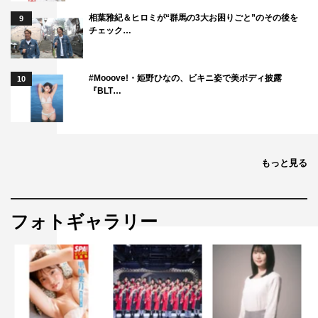
相葉雅紀＆ヒロミが“群馬の3大お困りごと”のその後を
9
チェック…
#Mooove!・姫野ひなの、ビキニ姿で美ボディ披露
10
『BLT…
もっと見る
フォトギャラリー