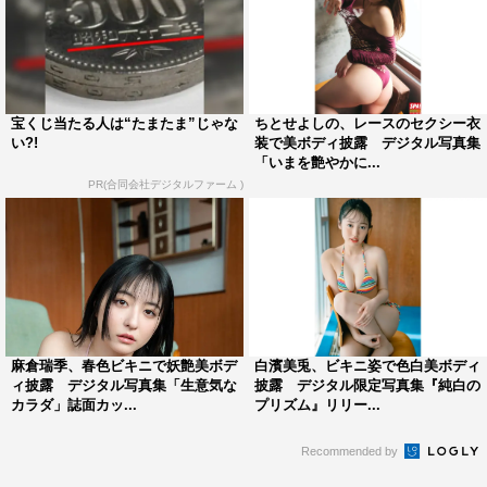
宝くじ当たる人は“たまたま”じゃな
ちとせよしの、レースのセクシー衣
い?!
装で美ボディ披露 デジタル写真集
「いまを艶やかに...
PR(合同会社デジタルファーム )
麻倉瑞季、春色ビキニで妖艶美ボデ
白濱美兎、ビキニ姿で色白美ボディ
ィ披露 デジタル写真集「生意気な
披露 デジタル限定写真集『純白の
カラダ」誌面カッ...
プリズム』リリー...
Recommended by