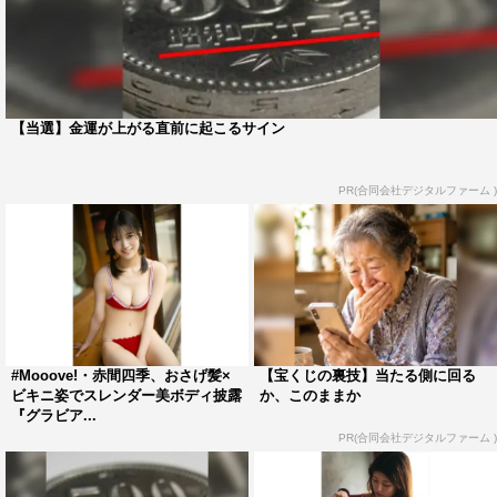
【当選】金運が上がる直前に起こるサイン
PR(合同会社デジタルファーム )
#Mooove!・赤間四季、おさげ髪×
【宝くじの裏技】当たる側に回る
ビキニ姿でスレンダー美ボディ披露
か、このままか
『グラビア...
PR(合同会社デジタルファーム )