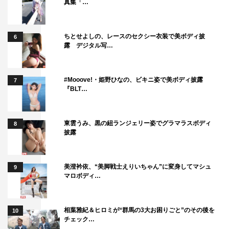
真集「…
ちとせよしの、レースのセクシー衣装で美ボディ披
6
露 デジタル写…
#Mooove!・姫野ひなの、ビキニ姿で美ボディ披露
7
『BLT…
東雲うみ、黒の紐ランジェリー姿でグラマラスボディ
8
披露
美澄衿依、“美脚戦士えりいちゃん”に変身してマシュ
9
マロボディ…
相葉雅紀＆ヒロミが“群馬の3大お困りごと”のその後を
10
チェック…