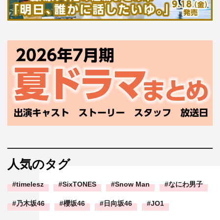
人気のタグ
timelesz
SixTONES
Snow Man
なにわ男子
乃木坂46
櫻坂46
日向坂46
JO1