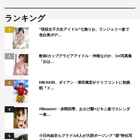
ランキング
“現役女子大生アイドル”七海りお、ランジェリー姿で
1
色白美ボデ…
軟体Iカップグラビアアイドル・仲根なのか、1st写真集
2
「おは…
HIKAKIN、ダイアン・津田篤宏がドリフコントに初挑
3
戦『ド…
#Mooove!・赤間四季、おさげ髪×ビキニ姿でスレンダ
4
ー美…
小日向結衣らグラドル6人が大胆ポージング “股”特化写
5