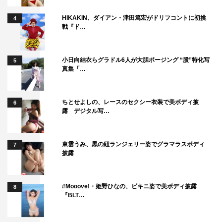
HIKAKIN、ダイアン・津田篤宏がドリフコントに初挑
4
戦『ド…
小日向結衣らグラドル6人が大胆ポージング “股”特化写
5
真集「…
ちとせよしの、レースのセクシー衣装で美ボディ披
6
露 デジタル写…
東雲うみ、黒の紐ランジェリー姿でグラマラスボディ
7
披露
#Mooove!・姫野ひなの、ビキニ姿で美ボディ披露
8
『BLT…