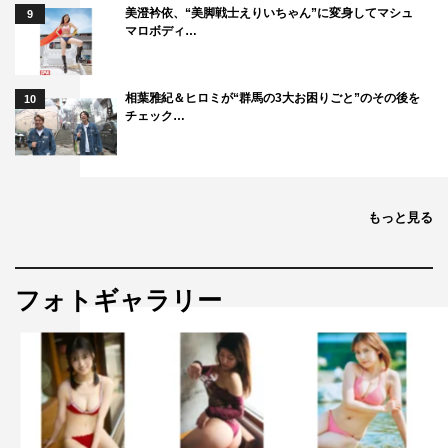
美澄衿依、“美脚戦士えりいちゃん”に変身してマシュ
9
マロボディ…
相葉雅紀＆ヒロミが“群馬の3大お困りごと”のその後を
10
チェック…
もっと見る
フォトギャラリー