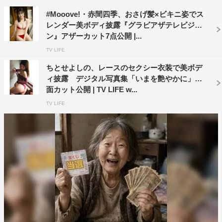
#Mooove!・赤間四季、おさげ髪×ビキニ姿でス
レンダー美ボディ披露『グラビアザテレビジョ
ン』アザーカット7点公開 |...
TV LIFE
ちとせよしの、レースのセクシー衣装で美ボデ
ィ披露 デジタル写真集「いまを艶やかに」誌
面カット公開 | TV LIFE w...
TV LIFE