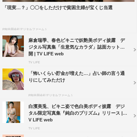
「現実…？」〇〇をしただけで貧困主婦が宝くじ当選
PR(合同会社デジタルファーム )
麻倉瑞季、春色ビキニで妖艶美ボディ披露 デ
ジタル写真集「生意気なカラダ」誌面カット公
開 | TV LIFE web
TV LIFE
「怖いくらい貯金が増えた…」占い師の言う通
りにしてみただけ
PR(合同会社デジタルファーム )
白濱美兎、ビキニ姿で色白美ボディ披露 デジ
タル限定写真集『純白のプリズム』リリース | T
V LIFE web
TV LIFE