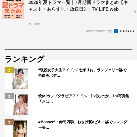
2026年夏ドラマ一覧｜7月期新ドラマまとめ【キ
ャスト・あらすじ・放送日】 | TV LIFE web
TV LIFE
Recommended by
ランキング
“現役女子大生アイドル”七海りお、ランジェリー姿で
1
色白美ボデ…
軟体Iカップグラビアアイドル・仲根なのか、1st写真集
2
「おは…
#Mooove!・赤間四季、おさげ髪×ビキニ姿でスレンダ
3
ー美…