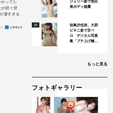
ジェリー姿で色白
ルやってた
美ボディ披露
上が続々登
気が凄すぎる
似鳥沙也加、大胆
10
 by
ビキニ姿で舌ペ
ロ デジタル写真
集「ブチ上げ極…
もっと見る
フォトギャラリー