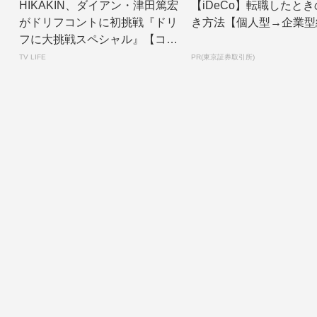
HIKAKIN、ダイアン・津田篤宏
【iDeCo】転職したと
がドリフコントに初挑戦『ドリ
き方法【個人型→企業型
フに大挑戦スペシャル』【コメ
ントあり】...
TV LIFE
PR(東京証券取引所)