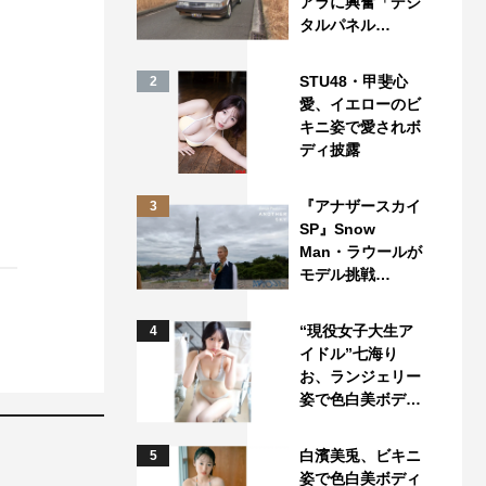
アラに興奮「デジ
タルパネル…
STU48・甲斐心
2
愛、イエローのビ
キニ姿で愛されボ
ディ披露
『アナザースカイ
3
SP』Snow
Man・ラウールが
モデル挑戦…
“現役女子大生ア
4
イドル”七海り
お、ランジェリー
姿で色白美ボデ…
白濱美兎、ビキニ
5
姿で色白美ボディ