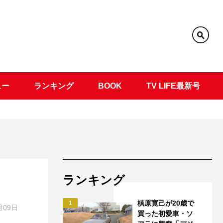
ュー
ランキング
BOOK
TV LIFE最新号
ランキング
槙原寛己が20歳で
1
月09日
買った初愛車・ソ