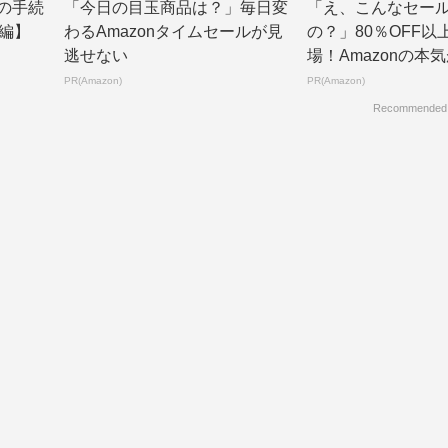
きの手続
「今日の目玉商品は？」毎日変
「え、こんなセー
編】
わるAmazonタイムセールが見
の？」80％OFF以
逃せない
場！Amazonの本
PR(Amazon)
PR(Amazon)
Recommended