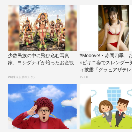
少数民族の中に飛び込む写真
#Mooove!・赤間四季
家、ヨシダナギが培ったお金観
×ビキニ姿でスレンダー
ィ披露『グラビアザテレ
ン』アザ...
PR(東京証券取引所)
TV LIFE