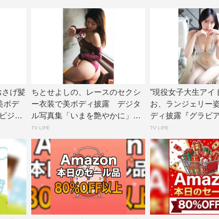
、おさげ髪
ちとせよしの、レースのセクシ
”現役女子大生アイ
美ボデ
ー衣装で美ボディ披露 デジタ
お、ランジェリー
ビジョ
ル写真集「いまを艶やかに」誌
ディ披露『グラビ
面カット公開 |...
ョン』アザーカ...
TV LIFE
TV LIFE