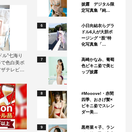
披露 デジタル限
定写真集『純…
小日向結衣らグラ
6
ドル6人が大胆ポ
ージング “股”特
化写真集「…
ドル”七海り
高崎かなみ、葡萄
7
姿で色白美ボ
色ビキニ姿で美ヒ
アザテレビジ
ップ披露
#Mooove!・赤間
8
四季、おさげ髪×
ビキニ姿でスレン
ダー美…
黒嵜菜々子、ラン
9