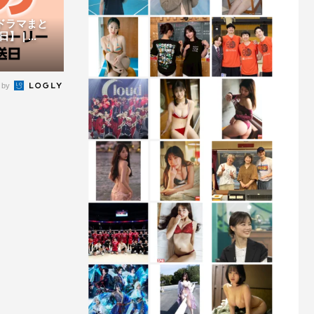
新ドラマまと
| ...
 by