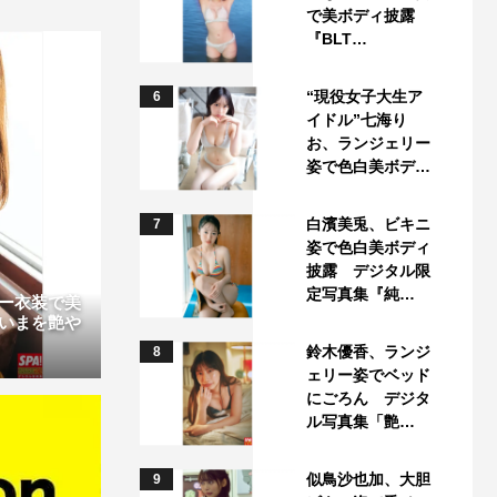
で美ボディ披露
『BLT…
“現役女子大生ア
6
イドル”七海り
お、ランジェリー
姿で色白美ボデ…
白濱美兎、ビキニ
7
姿で色白美ボディ
披露 デジタル限
定写真集『純…
ー衣装で美
いまを艶や
鈴木優香、ランジ
8
ェリー姿でベッド
にごろん デジタ
ル写真集「艶…
似鳥沙也加、大胆
9