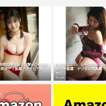
!・赤間四季、おさげ髪×ビキニ姿
ちとせよしの、レースのセクシ
美ボディ披露『グラビア...
ボディ披露 デジタル写真集「
かに...
TV LIFE