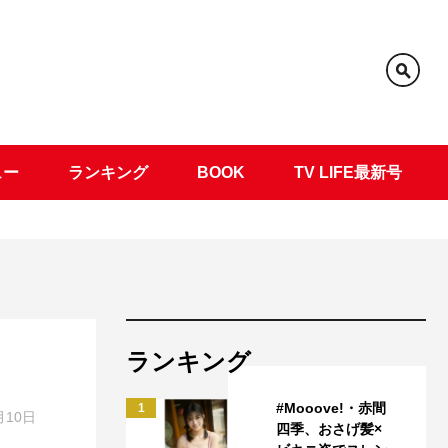
ュー
ランキング
BOOK
TV LIFE最新号
ランキング
#Mooove!・赤間
1
月10日
四季、おさげ髪×