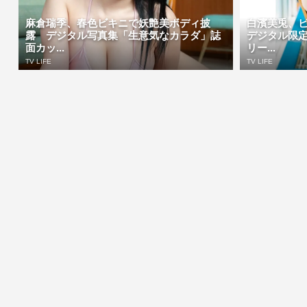
麻倉瑞季、春色ビキニで妖艶美ボディ披
白濱美兎、
露 デジタル写真集「生意気なカラダ」誌
デジタル限
面カッ...
リー...
TV LIFE
TV LIFE