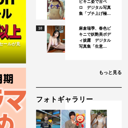
ビキニ姿で舌ペ
ロ デジタル写真
集「ブチ上げ極…
麻倉瑞季、春色ビ
10
キニで妖艶美ボデ
ィ披露 デジタル
ムセールが見
写真集「生意…
もっと見る
フォトギャラリー