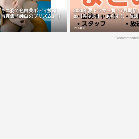
ビキニ姿で色白美ボディ披露
2026年夏ドラマ一覧｜7月期
定写真集『純白のプリズム』リ
め【キャスト・あらすじ・放送日】 
TV LIFE
Recommended