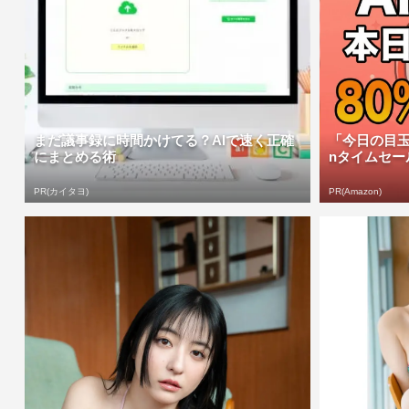
まだ議事録に時間かけてる？AIで速く正確
「今日の目玉
にまとめる術
nタイムセー
PR(カイタヨ)
PR(Amazon)