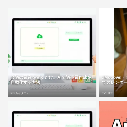
会議の録音を置くだけ。AIで議事録作成を
#Mooove
自動化する方法
でスレンダー
PR(カイタヨ)
TV LIFE