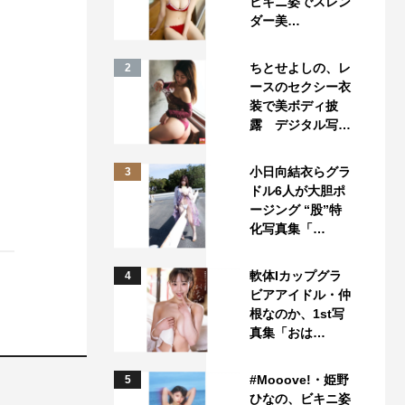
ビキニ姿でスレン
ダー美…
ちとせよしの、レ
2
ースのセクシー衣
装で美ボディ披
露 デジタル写…
小日向結衣らグラ
3
ドル6人が大胆ポ
ージング “股”特
化写真集「…
軟体Iカップグラ
4
ビアアイドル・仲
根なのか、1st写
真集「おは…
#Mooove!・姫野
5
ひなの、ビキニ姿