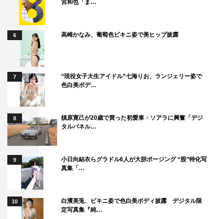
宮和也「ま…
高崎かなみ、葡萄色ビキニ姿で美ヒップ披露
6
“現役女子大生アイドル”七海りお、ランジェリー姿で
7
色白美ボデ…
槙原寛己が20歳で買った初愛車・ソアラに興奮「デジ
8
タルパネル…
小日向結衣らグラドル6人が大胆ポージング “股”特化写
9
真集「…
白濱美兎、ビキニ姿で色白美ボディ披露 デジタル限
10
定写真集『純…