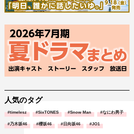
人気のタグ
timelesz
SixTONES
Snow Man
なにわ男子
乃木坂46
櫻坂46
日向坂46
JO1