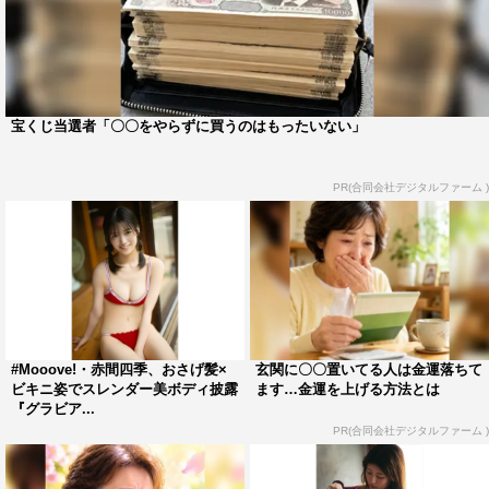
宝くじ当選者「〇〇をやらずに買うのはもったいない」
PR(合同会社デジタルファーム )
#Mooove!・赤間四季、おさげ髪×
玄関に〇〇置いてる人は金運落ちて
ビキニ姿でスレンダー美ボディ披露
ます…金運を上げる方法とは
『グラビア...
PR(合同会社デジタルファーム )