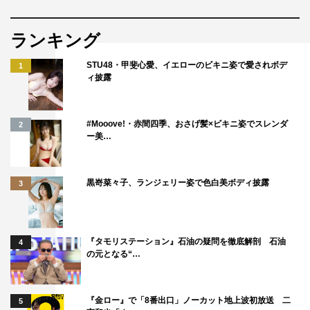
ランキング
STU48・甲斐心愛、イエローのビキニ姿で愛されボデ
1
ィ披露
#Mooove!・赤間四季、おさげ髪×ビキニ姿でスレンダ
2
ー美…
黒嵜菜々子、ランジェリー姿で色白美ボディ披露
3
『タモリステーション』石油の疑問を徹底解剖 石油
4
の元となる“…
『金ロー』で「8番出口」ノーカット地上波初放送 二
5