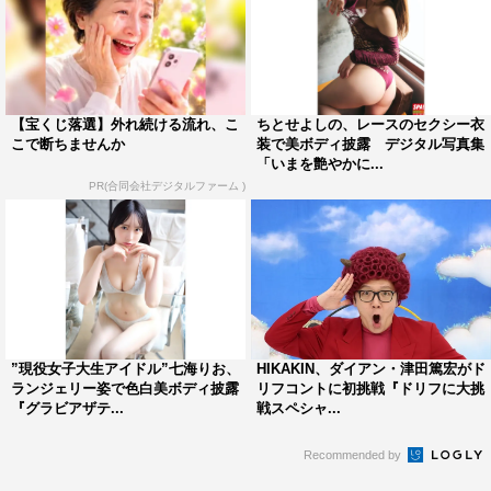
【宝くじ落選】外れ続ける流れ、こ
ちとせよしの、レースのセクシー衣
こで断ちませんか
装で美ボディ披露 デジタル写真集
「いまを艶やかに...
PR(合同会社デジタルファーム )
”現役女子大生アイドル”七海りお、
HIKAKIN、ダイアン・津田篤宏がド
ランジェリー姿で色白美ボディ披露
リフコントに初挑戦『ドリフに大挑
『グラビアザテ...
戦スペシャ...
Recommended by