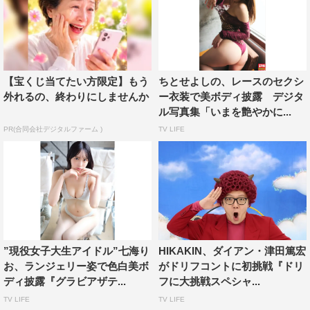
【宝くじ当てたい方限定】もう
ちとせよしの、レースのセクシ
外れるの、終わりにしませんか
ー衣装で美ボディ披露 デジタ
ル写真集「いまを艶やかに...
PR(合同会社デジタルファーム )
TV LIFE
”現役女子大生アイドル”七海り
HIKAKIN、ダイアン・津田篤宏
お、ランジェリー姿で色白美ボ
がドリフコントに初挑戦『ドリ
ディ披露『グラビアザテ...
フに大挑戦スペシャ...
TV LIFE
TV LIFE