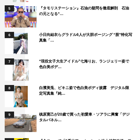
『タモリステーション』石油の疑問を徹底解剖 石油
5
の元となる“…
小日向結衣らグラドル6人が大胆ポージング “股”特化写
6
真集「…
“現役女子大生アイドル”七海りお、ランジェリー姿で
7
色白美ボデ…
白濱美兎、ビキニ姿で色白美ボディ披露 デジタル限
8
定写真集『純…
槙原寛己が20歳で買った初愛車・ソアラに興奮「デジ
9
タルパネル…