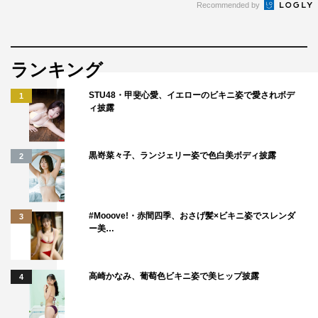
Recommended by
ランキング
STU48・甲斐心愛、イエローのビキニ姿で愛されボデ
1
ィ披露
黒嵜菜々子、ランジェリー姿で色白美ボディ披露
2
#Mooove!・赤間四季、おさげ髪×ビキニ姿でスレンダ
3
ー美…
高崎かなみ、葡萄色ビキニ姿で美ヒップ披露
4