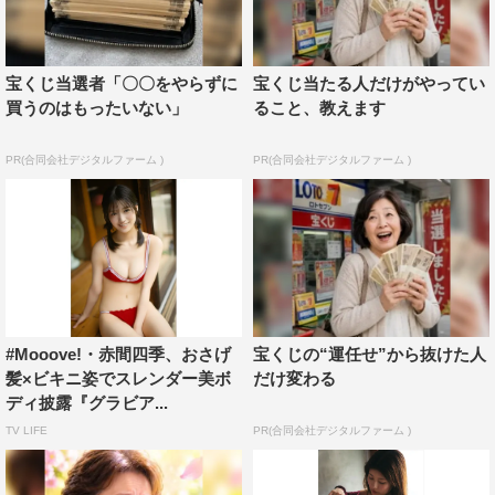
宝くじ当選者「〇〇をやらずに
宝くじ当たる人だけがやってい
買うのはもったいない」
ること、教えます
PR(合同会社デジタルファーム )
PR(合同会社デジタルファーム )
#Mooove!・赤間四季、おさげ
宝くじの“運任せ”から抜けた人
髪×ビキニ姿でスレンダー美ボ
だけ変わる
ディ披露『グラビア...
TV LIFE
PR(合同会社デジタルファーム )