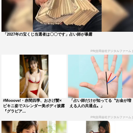
「2027年の宝くじ当選者は〇〇です」占い師が暴露
PR(合同会社デジタルファーム )
#Mooove!・赤間四季、おさげ髪×
「占い師だけが知ってる〝お金が増
ビキニ姿でスレンダー美ボディ披露
える人の共通点〟」
『グラビア...
PR(合同会社デジタルファーム )