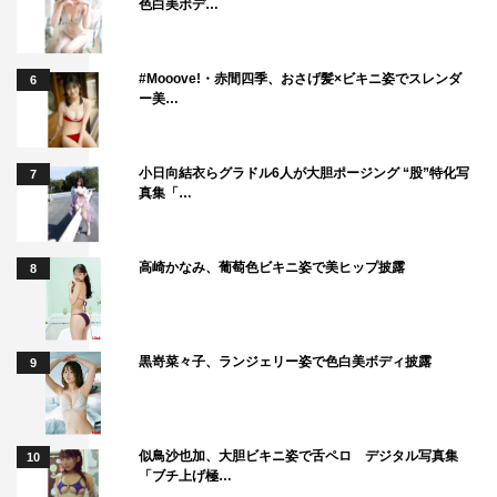
色白美ボデ…
#Mooove!・赤間四季、おさげ髪×ビキニ姿でスレンダ
6
ー美…
小日向結衣らグラドル6人が大胆ポージング “股”特化写
7
真集「…
高崎かなみ、葡萄色ビキニ姿で美ヒップ披露
8
黒嵜菜々子、ランジェリー姿で色白美ボディ披露
9
似鳥沙也加、大胆ビキニ姿で舌ペロ デジタル写真集
10
「ブチ上げ極…