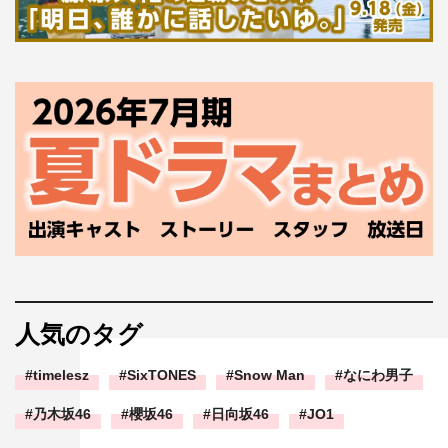
人気のタグ
timelesz
SixTONES
Snow Man
なにわ男子
乃木坂46
櫻坂46
日向坂46
JO1