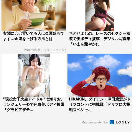
玄関に〇〇置いてる人は金運落ちて
ちとせよしの、レースのセクシー衣
ます…金運を上げる方法とは
装で美ボディ披露 デジタル写真集
「いまを艶やかに...
PR(合同会社デジタルファーム )
”現役女子大生アイドル”七海りお、
HIKAKIN、ダイアン・津田篤宏がド
ランジェリー姿で色白美ボディ披露
リフコントに初挑戦『ドリフに大挑
『グラビアザテ...
戦スペシャ...
Recommended by