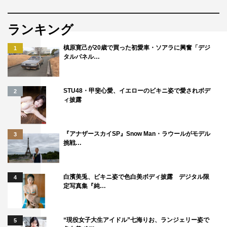
ランキング
槙原寛己が20歳で買った初愛車・ソアラに興奮「デジ
1
タルパネル…
STU48・甲斐心愛、イエローのビキニ姿で愛されボデ
2
ィ披露
『アナザースカイSP』Snow Man・ラウールがモデル
3
挑戦…
白濱美兎、ビキニ姿で色白美ボディ披露 デジタル限
4
定写真集『純…
“現役女子大生アイドル”七海りお、ランジェリー姿で
5