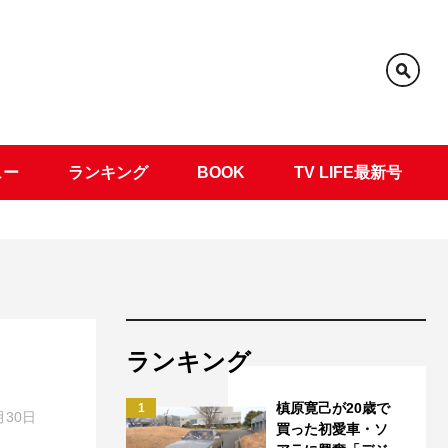
ュー
ランキング
BOOK
TV LIFE最新号
ランキング
槙原寛己が20歳で
1
月30日
買った初愛車・ソ