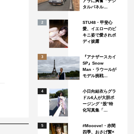
アラに興奮「デジ
タルパネル…
STU48・甲斐心
2
愛、イエローのビ
キニ姿で愛されボ
ディ披露
『アナザースカイ
3
SP』Snow
Man・ラウールが
モデル挑戦…
小日向結衣らグラ
4
ドル6人が大胆ポ
ージング “股”特
化写真集「…
#Mooove!・赤間
5
四季、おさげ髪×