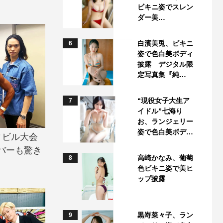
ビキニ姿でスレン
ダー美…
白濱美兎、ビキニ
6
姿で色白美ボディ
披露 デジタル限
定写真集『純…
“現役女子大生ア
7
イドル”七海り
お、ランジェリー
姿で色白美ボデ…
ディビル大会
バーも驚き
高崎かなみ、葡萄
8
色ビキニ姿で美ヒ
ップ披露
黒嵜菜々子、ラン
9