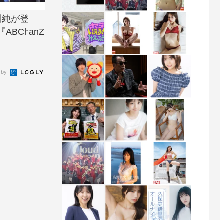
川純が登
BChanZ
 by