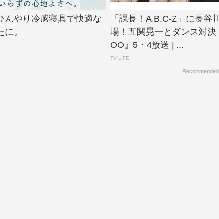
ひんやり冷感寝具で快適な
「課長！A.B.C-Z」に長谷
たに。
場！五関晃一とダンス対決『A
OO』5・4放送 | ...
TV LIFE
Recommended