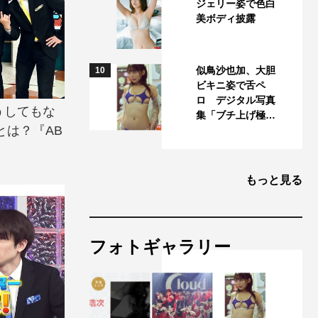
ジェリー姿で色白
美ボディ披露
似鳥沙也加、大胆
10
ビキニ姿で舌ペ
ロ デジタル写真
“どうしてもな
集「ブチ上げ極…
ーとは？『AB
もっと見る
フォトギャラリー