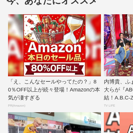
今、あなたにオススメ
「え、こんなセールやってたの？」8
内博貴、ふ
0％OFF以上が続々登場！Amazonの本
大らが『AB
気が凄すぎる
結！A.B.C-
PR(Amazon)
TV LIFE