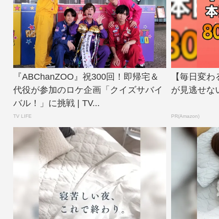
『ABChanZOO』祝300回！即帰宅＆
【毎日変わる
代役が参加のロケ企画「クイズサバイ
が見逃せな
バル！」に挑戦 | TV...
TV LIFE
PR(Amazon)