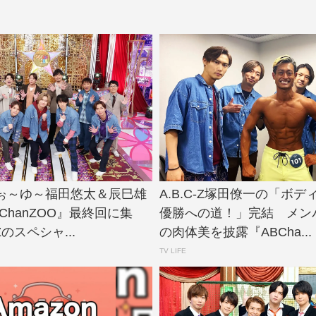
ぉ～ゆ～福田悠太＆辰巳雄
A.B.C-Z塚田僚一の「ボ
ChanZOO』最終回に集
優勝への道！」完結 メン
Zのスペシャ...
の肉体美を披露『ABCha...
TV LIFE