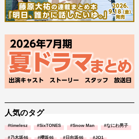
人気のタグ
timelesz
SixTONES
Snow Man
なにわ男子
乃木坂46
櫻坂46
日向坂46
JO1