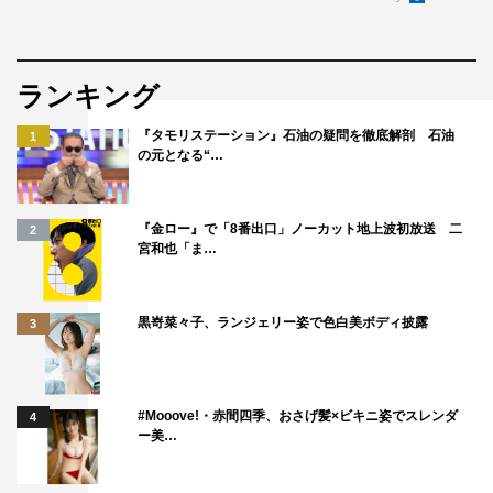
ランキング
『タモリステーション』石油の疑問を徹底解剖 石油
1
の元となる“…
『金ロー』で「8番出口」ノーカット地上波初放送 二
2
宮和也「ま…
黒嵜菜々子、ランジェリー姿で色白美ボディ披露
3
#Mooove!・赤間四季、おさげ髪×ビキニ姿でスレンダ
4
ー美…