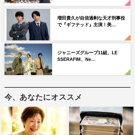
いっぽう小山はヒマワリ、加藤はダリアをイメージしたカ
増田貴久が自信過剰な天才刑事役
ップケーキを作ることに。手先が器用な加藤は早々にコツ
で『ギフテッド』主演！美…
をマスター。小山から「センスの塊」と評された加藤の作
品とは。
ジャニーズグループ11組、LE
SSERAFIM、Ne…
今、あなたにオススメ