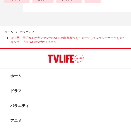
ホーム
バラエティ
ぼる塾・田辺智加が大ファンのKAT-TUN亀梨和也をイメージしてフラワーケーキをメイ
キング！『NEWSの全力!!メイキン…
ホーム
ドラマ
バラエティ
アニメ