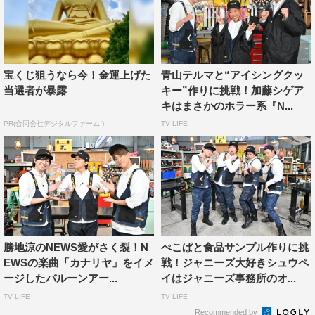
©TBS
宝くじ狙うなら今！金運上げた
青山テルマと“アイシングクッ
当選者が暴露
キー”作りに挑戦！加藤シゲア
キはまさかのホラー系『N...
PR(合同会社デジタルファーム )
TV LIFE
NEWS
ぼる塾
加藤シゲアキ
小山慶一郎
田辺智加
勝地涼のNEWS愛がさく裂！N
ぺこぱと食品サンプル作りに挑
EWSの楽曲「カナリヤ」をイメ
戦！ジャニーズ大好きシュウペ
ージしたバルーンアー...
イはジャニーズ事務所のオ...
TV LIFE
TV LIFE
Recommended by