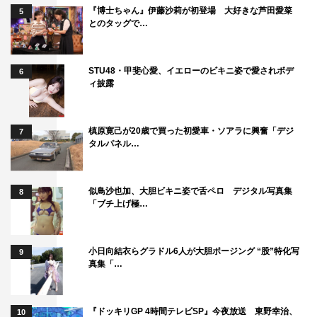
『博士ちゃん』伊藤沙莉が初登場 大好きな芦田愛菜
5
とのタッグで…
STU48・甲斐心愛、イエローのビキニ姿で愛されボデ
6
ィ披露
槙原寛己が20歳で買った初愛車・ソアラに興奮「デジ
7
タルパネル…
似鳥沙也加、大胆ビキニ姿で舌ペロ デジタル写真集
8
「ブチ上げ極…
小日向結衣らグラドル6人が大胆ポージング “股”特化写
9
真集「…
『ドッキリGP 4時間テレビSP』今夜放送 東野幸治、
10