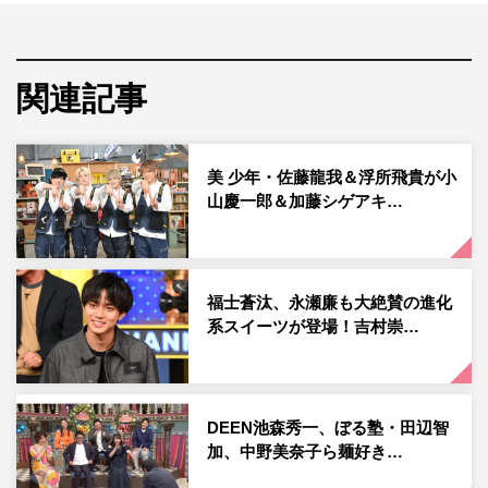
する。
今回は、芸能界きってのスイーツ好きである田辺の持ち込
み企画で、差し入れにもぴったりのフラワーケーキをメイ
関連記事
キング。お菓子作りが得意な田辺だが、生クリームでのデ
コレーションは苦手だと言い、かわいいデコレーション術
美 少年・佐藤龍我＆浮所飛貴が小
をマスターしたいと意気込む。
山慶一郎＆加藤シゲアキ…
先生を招いてフラワーケーキ作りにとりかかる3人。田辺
は大ファンのKAT-TUN・亀梨和也をイメージして、亀梨
のメンバーカラーであるピンク色の花を作る。亀梨への思
福士蒼汰、永瀬廉も大絶賛の進化
いからか、なかなかの腕前を披露し「私、上達早い！ 上
系スイーツが登場！吉村崇…
手にできてる！」と自画自賛する。
その後、田辺はフリージアのカップケーキ作りに挑戦。不
器用だと吐露していた田辺だが、先生やNEWSの2人から
DEEN池森秀一、ぼる塾・田辺智
加、中野美奈子ら麺好き…
も絶賛されるカップケーキを完成させ、「夢のケーキ店開
店に一歩近づいた」と大満足の様子。