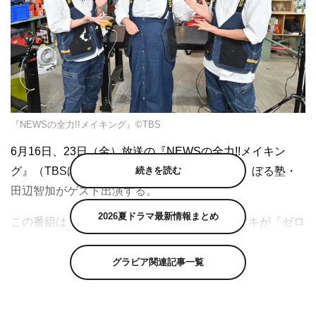
『NEWSの全力!!メイキング』©TBS
6月16日、23日（金）放送の『NEWSの全力!!メイキン
続きを読む
グ』（TBSほか 深夜0時48分～1時18分）に、ぼる塾・
田辺智加がゲスト出演する。
2026夏ドラマ最新情報まとめ
この番組は、NEWSの小山慶一郎と加藤シゲアキが「ゼロ
から作ったら面白そうなモノ」を、ゲストと共に片っ端か
ら自作していくDIYバラエティ。さまざまなモノ作りを通
グラビア関連記事一覧
じて超絶スキルを習得しながら、1人で何でもできる理想
的な大人の男性＝“メイクの王様（キング）”を目指し奮闘