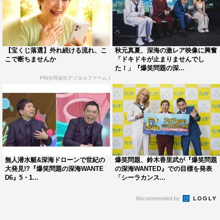
らに、峯水が水中で思わず叫んだ「美しすぎる激レア深海
生物」の幼魚が姿を現す。
収録を振り返り、爆笑問題の田中裕二は、「美術館へ行っ
たみたい。素晴らしい自然のアート作品」と今回の見どこ
【宝くじ落選】外れ続ける流れ、こ
秋元真夏、深海の激レア映像に興奮
こで断ちませんか
「ドキドキが止まりませんでし
ろを。両方のロケに参加した鈴木香里武は、「今回は水深
た！」『爆笑問題の深...
0メートルから1000メートルまでのいろんな水深で深海生
PR(合同会社デジタルファーム )
物に会えた。皆さんこれまでより深海を身近な存在に感じ
てくれるんじゃないかなと思います」と語った。
無人潜水艇&深海ドローンで世紀の
爆笑問題、鈴木香里武が『爆笑問題
大発見!?『爆笑問題の深海WANTE
の深海WANTED』での目標を発表
D6』5・1...
「シーラカンス...
Recommended by