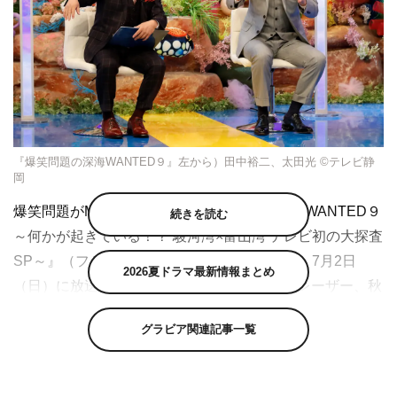
『爆笑問題の深海WANTED９』左から）田中裕二、太田光 ©テレビ静
岡
爆笑問題がMCを務める特番『爆笑問題の深海WANTED９
続きを読む
～何かが起きている！？ 駿河湾×富山湾 テレビ初の大探査
SP～』（フジテレビ系 午後4時05分～）が、7月2日
2026夏ドラマ最新情報まとめ
（日）に放送。スタジオゲストに照英、カズレーザー、秋
元真夏を迎え、令和のお魚王子こと鈴木香里武が解説を担
グラビア関連記事一覧
当する。
水深200メートルより深い海を指す「深海」は、そのほと