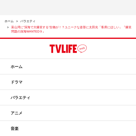
ホーム
バラエティ
富山湾に“深海で大爆笑する”生物が！？ユニークな姿形に太田光「客席にほしい」『爆笑
問題の深海WANTED９』
ホーム
ドラマ
バラエティ
アニメ
音楽