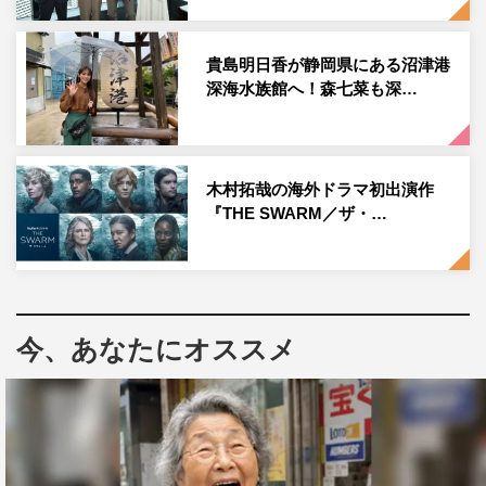
富山湾最深部に水中ドローンが着底すると、そこには今回
のターゲットのひとつに据えていた“深海で大爆笑する”超
貴島明日香が静岡県にある沼津港
希少生物の姿が。爆笑問題の太田光は、その姿形に思わず
深海水族館へ！森七菜も深…
「客席にほしい」と語る。そして、最後には、20年前に一
度だけ確認されことがある超貴重な光景の撮影に成功す
る。
木村拓哉の海外ドラマ初出演作
『THE SWARM／ザ・…
今、あなたにオススメ
『爆笑問題の深海WANTED９』左から）鈴木香里武、照英、深海撮影