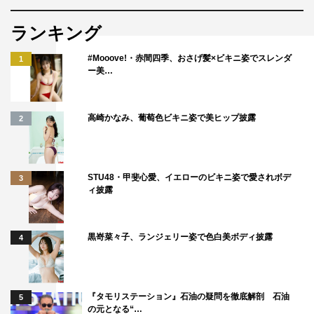
ランキング
『爆笑問題の深海WANTED９』宝石のように光り輝く深海幼魚（駿河
湾）©テレビ静岡
#Mooove!・赤間四季、おさげ髪×ビキニ姿でスレンダ
1
ー美…
番組情報
『爆笑問題の深海WANTED９～何かが起きている！？ 駿
高崎かなみ、葡萄色ビキニ姿で美ヒップ披露
2
河湾×富山湾 テレビ初の大探査SP～』
フジテレビ系
2023年7月2日（日）午後4時05分～5時20分
STU48・甲斐心愛、イエローのビキニ姿で愛されボデ
3
ィ披露
MC：爆笑問題（太田光・田中裕二）
ゲスト：照英、カズレーザー、秋元真夏
黒嵜菜々子、ランジェリー姿で色白美ボディ披露
4
解説：鈴木香里武
『タモリステーション』石油の疑問を徹底解剖 石油
5
の元となる“…