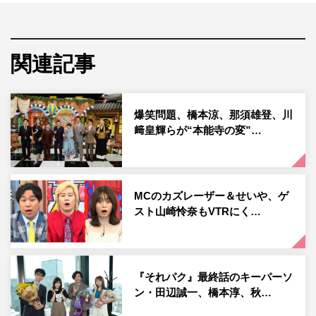
んどが前人未踏のアナザーワールド。この番組ではそんな
未知の深海に挑み、世界初の貴重な映像撮影や希少生物の
捕獲などに成功し、多くの感動を届けてきた。今回は、
関連記事
『何かが起きている！？ 駿河湾×富山湾 テレビ初の大探査
SP』と題し、番組初となる日本海を探査する。
近年、「リュウグウノツカイ」や「ダイオウイカ」など、
爆笑問題、橋本涼、那須雄登、川
﨑皇輝らが“本能寺の変”…
巨大深海モンスターが世界的にも異例の多さで目撃されて
いる富山湾。一体何が起こっているのか、水中ドローン撮
影のスペシャリストに協力を仰ぎ、釣り歴30年の照英と鈴
木香里武が撮影に挑む。
MCのカズレーザー＆せいや、ゲ
スト山崎怜奈もVTRにく…
水深300メートル付近で、ホタルイカやズワイガニなど深
海で生きる生物の姿を捉えると「動く百科事典だ」と大は
しゃぎする照英。その後、この番組用に開発した超深海特
『それパク』最終話のキーパーソ
化型水中ドローンの試作機で水深1000メートルエリアへ
ン・田辺誠一、橋本淳、秋…
と撮影を進める。