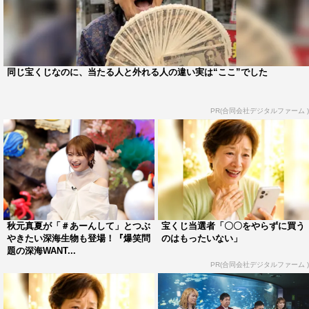
のスペシャリストたち（富山湾）©テレビ静岡
一方、日本一深い湾である駿河湾（静岡県）でも、 50年
に一度の異常事態が発生していた。全国でもまれな多さ
同じ宝くじなのに、当たる人と外れる人の違い実は“ここ”でした
で、激レア深海生物の幼魚が発見されているのだ。そこ
で、鈴木香里武が小さな海の生物を専門とする水中写真家
PR(合同会社デジタルファーム )
の峯水亮と撮影に挑むことに。
最新の研究で、深海生物も、幼魚のときは浅瀬で暮らすこ
とが多いことが分かってきた。さらに、駿河湾では、黒潮
の流れが大きく変わる「長期大蛇行現象」が起きているこ
とで、湾沖の表層に無数の深海生物の幼魚が集まるポイン
トができているという。
秋元真夏が「＃あーんして」とつぶ
宝くじ当選者「〇〇をやらずに買う
やきたい深海生物も登場！『爆笑問
のはもったいない」
題の深海WANT...
峯水が長年の経験を基にポイントを探り出し、撮影に挑
PR(合同会社デジタルファーム )
む。そして、映し出された「光を当てると宝石のような輝
きを放つ」深海幼魚たちの姿に、スタジオもうっとり。さ