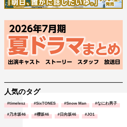
人気のタグ
timelesz
SixTONES
Snow Man
なにわ男子
乃木坂46
櫻坂46
日向坂46
JO1