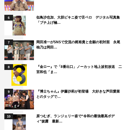
似鳥沙也加、大胆ビキニ姿で舌ペロ デジタル写真集
6
「ブチ上げ極…
岡田准一がSNSで交流の梶裕貴と念願の初対面 永尾
7
©テレビ静岡
柚乃は岡田…
『金ロー』で「8番出口」ノーカット地上波初放送 二
8
宮和也「ま…
『博士ちゃん』伊藤沙莉が初登場 大好きな芦田愛菜
9
カズレーザー
照英
爆笑問題
とのタッグで…
秋元真夏
鈴木香里武
原つむぎ、ランジェリー姿で“令和の最強最高ボデ
10
ィ”披露 最新…