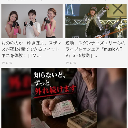
おのののか、ゆきぽよ、スザン
遊助、スダンナユズユリーらの
ヌが夜1分間でできるフィット
ライブをオンエア『musicるT
ネスを体験！ | TV ...
V』5・8放送 | ...
TV LIFE
TV LIFE