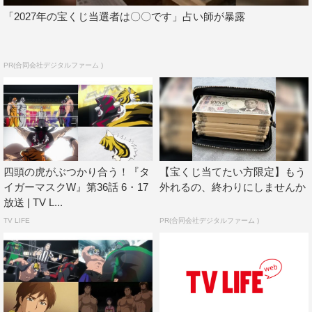
「2027年の宝くじ当選者は〇〇です」占い師が暴露
PR(合同会社デジタルファーム )
四頭の虎がぶつかり合う！『タ
【宝くじ当てたい方限定】もう
イガーマスクW』第36話 6・17
外れるの、終わりにしませんか
放送 | TV L...
TV LIFE
PR(合同会社デジタルファーム )