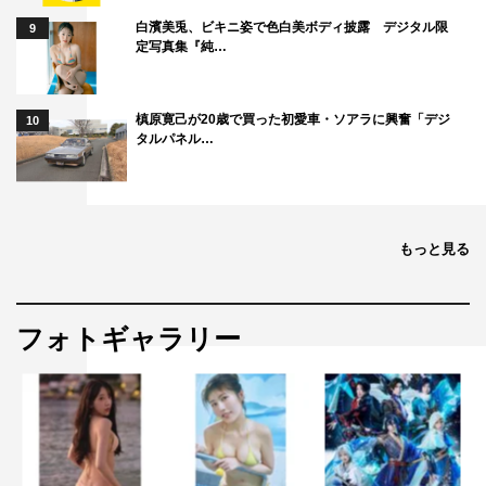
白濱美兎、ビキニ姿で色白美ボディ披露 デジタル限
9
定写真集『純…
槙原寛己が20歳で買った初愛車・ソアラに興奮「デジ
10
タルパネル…
もっと見る
フォトギャラリー