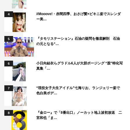
#Mooove!・赤間四季、おさげ髪×ビキニ姿でスレンダ
4
ー美…
『タモリステーション』石油の疑問を徹底解剖 石油
5
の元となる“…
小日向結衣らグラドル6人が大胆ポージング “股”特化写
6
真集「…
“現役女子大生アイドル”七海りお、ランジェリー姿で
7
色白美ボデ…
『金ロー』で「8番出口」ノーカット地上波初放送 二
8
宮和也「ま…