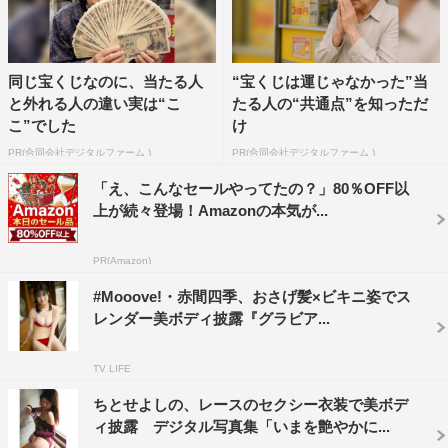
同じ宝くじなのに、当たる人
“宝くじは運じゃなかった”当
と外れる人の違い実は“こ
たる人の“共通点”を知っただ
こ”でした
け
PR(合同会社デジタルファーム )
PR(合同会社デジタルファーム )
「え、こんなセールやってたの？」80％OFF以
上が続々登場！Amazonの本気が...
PR(Amazon)
#Mooove!・赤間四季、おさげ髪×ビキニ姿でス
レンダー美ボディ披露『グラビア...
TV LIFE
ちとせよしの、レースのセクシー衣装で美ボデ
ィ披露 デジタル写真集「いまを艶やかに...