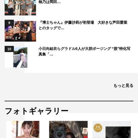
柚乃は岡田…
『博士ちゃん』伊藤沙莉が初登場 大好きな芦田愛菜
9
とのタッグで…
小日向結衣らグラドル6人が大胆ポージング “股”特化写
10
真集「…
もっと見る
フォトギャラリー