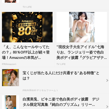
TV LIFE
「え、こんなセールやってた
”現役女子大生アイドル”七海
の？」80％OFF以上が続々登
りお、ランジェリー姿で色白
場！Amazonの本気が...
美ボディ披露『グラビアザテ...
PR(Amazon)
TV LIFE
宝くじが当たる人にだけ共通する“ある特徴”と
は？
PR(合同会社デジタルファーム )
白濱美兎、ビキニ姿で色白美ボディ披露 デジ
タル限定写真集『純白のプリズム』リリー...