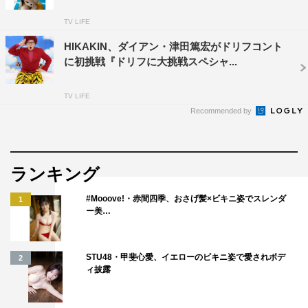
TV LIFE
HIKAKIN、ダイアン・津田篤宏がドリフコント
に初挑戦『ドリフに大挑戦スペシャ...
TV LIFE
Recommended by
ランキング
#Mooove!・赤間四季、おさげ髪×ビキニ姿でスレンダ
1
ー美…
STU48・甲斐心愛、イエローのビキニ姿で愛されボデ
2
ィ披露