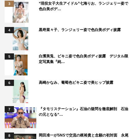
“現役女子大生アイドル”七海りお、ランジェリー姿で
3
色白美ボデ…
黒嵜菜々子、ランジェリー姿で色白美ボディ披露
4
白濱美兎、ビキニ姿で色白美ボディ披露 デジタル限
5
定写真集『純…
高崎かなみ、葡萄色ビキニ姿で美ヒップ披露
6
『タモリステーション』石油の疑問を徹底解剖 石油
7
の元となる“…
岡田准一がSNSで交流の梶裕貴と念願の初対面 永尾
8