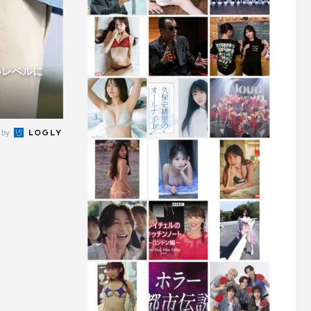
いレベルに
 by