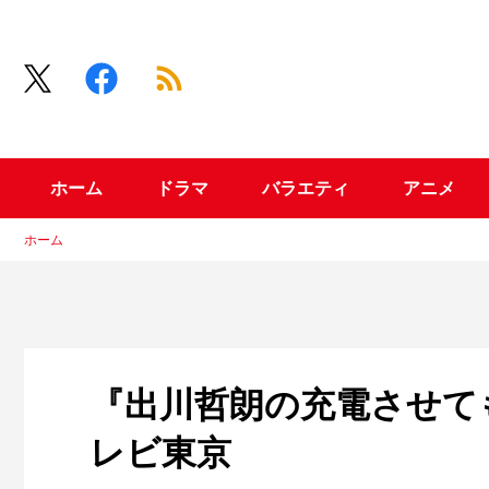
ホーム
ドラマ
バラエティ
アニメ
ホーム
『出川哲朗の充電させても
レビ東京