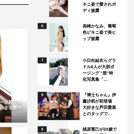
キニ姿で愛されボ
ディ披露
高崎かなみ、葡萄
6
色ビキニ姿で美ヒ
ップ披露
小日向結衣らグラ
7
ドル6人が大胆ポ
ージング “股”特
化写真集「…
『博士ちゃん』伊
8
藤沙莉が初登場
ー衣装で美
大好きな芦田愛菜
いまを艶や
とのタッグで…
槙原寛己が20歳で
9