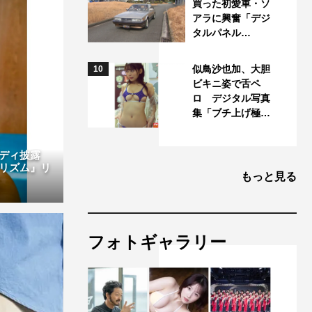
買った初愛車・ソ
アラに興奮「デジ
タルパネル…
似鳥沙也加、大胆
10
ビキニ姿で舌ペ
ロ デジタル写真
集「ブチ上げ極…
ボディ披露
リズム』リ
もっと見る
フォトギャラリー