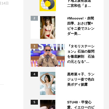
ト地上波初放送
月14日
二宮和也「ま…
#Mooove!・赤間
2
四季、おさげ髪×
ビキニ姿でスレン
ダー美…
『タモリステーシ
3
ョン』石油の疑問
を徹底解剖 石油
の元となる“…
黒嵜菜々子、ラン
4
ジェリー姿で色白
美ボディ披露
STU48・甲斐心
5
愛、イエローのビ