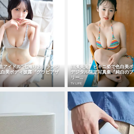
生アイドル”七海りお、ランジ
白濱美兎、ビキニ姿で色白美
色白美ボディ披露『グラビアザ
デジタル限定写真集『純白のプ
リー...
TV LIFE