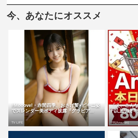
今、あなたにオススメ
#Mooove!・赤間四季、おさげ髪×ビキニ姿
「え、こんな
でスレンダー美ボディ披露『グラビア...
F以上が続々登
TV LIFE
PR(Amazon)