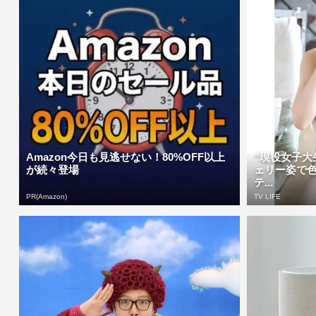
Amazon今日も見逃せない！80%OFF以上
”現役女子大
が続々登場
ェリー姿で
テ...
PR(Amazon)
TV LIFE