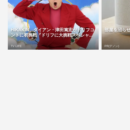
HIKAKIN、ダイアン・津田篤宏がドリフコ
部屋を沼ら
ントに初挑戦『ドリフに大挑戦スペシャ...
TV LIFE
PR(デノン)