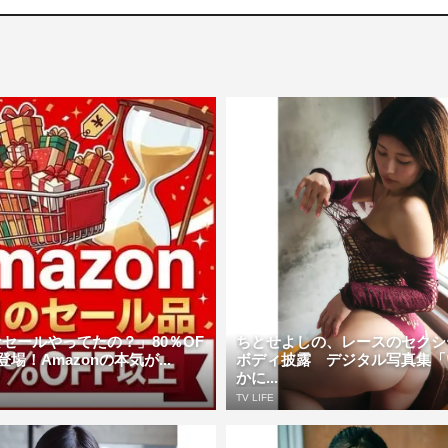
セールやってたの？」80％OF
ちとせよしの、レースのセクシ
場！Amazonの本気が...
ボディ披露 デジタル写真集「
かに...
TV LIFE