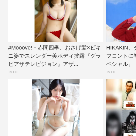
#Mooove!・赤間四季、おさげ髪×ビキ
HIKAKI
ニ姿でスレンダー美ボディ披露『グラ
フコントに
ビアザテレビジョン』アザ...
ペシャル』【
TV LIFE
TV LIFE