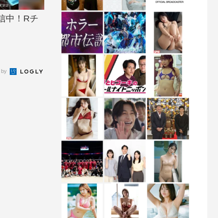
信中！Rチ
 by