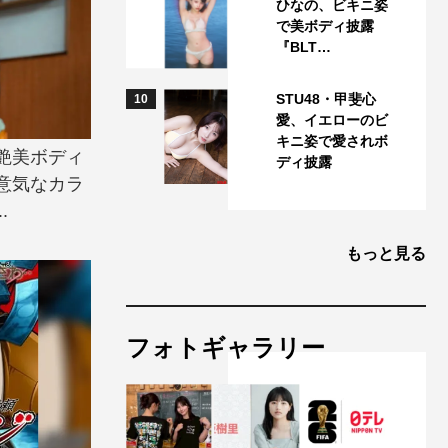
ひなの、ビキニ姿
で美ボディ披露
『BLT…
STU48・甲斐心
10
愛、イエローのビ
キニ姿で愛されボ
艶美ボディ
ディ披露
意気なカラ
.
もっと見る
フォトギャラリー