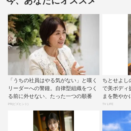
今、あなたにオススメ
「うちの社員はやる気がない」と嘆く
ちとせよし
リーダーへの警鐘。自律型組織をつく
で美ボディ
る前に外せない、たった一つの順番
まを艶やかに
PR(ビズヒント)
TV LIFE