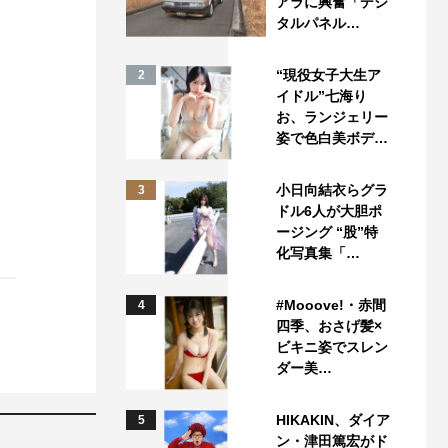
アラに興奮「デジ
タルパネル…
“現役女子大生ア
2
イドル”七海り
お、ランジェリー
姿で色白美ボデ…
小日向結衣らグラ
3
ドル6人が大胆ポ
ージング “股”特
化写真集「…
#Mooove!・赤間
4
四季、おさげ髪×
ビキニ姿でスレン
ダー美…
HIKAKIN、ダイア
5
ン・津田篤宏がド