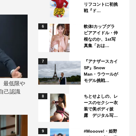
リフコントに初挑
戦『ド…
軟体Iカップグラ
6
ビアアイドル・仲
根なのか、1st写
真集「おは…
『アナザースカイ
7
SP』Snow
Man・ラウールが
モデル挑戦…
。最低限や
自己認識
ちとせよしの、レ
8
ースのセクシー衣
装で美ボディ披
露 デジタル写…
#Mooove!・姫野
9