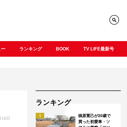
ュー
ランキング
BOOK
TV LIFE最新号
ランキング
槙原寛己が20歳で
1
月16日
買った初愛車・ソ