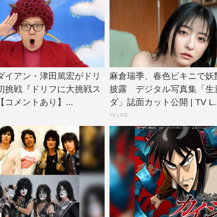
N、ダイアン・津田篤宏がドリ
麻倉瑞季、春色ビキニで妖
初挑戦『ドリフに大挑戦ス
披露 デジタル写真集「生
コメントあり】...
ダ」誌面カット公開 | TV L..
TV LIFE