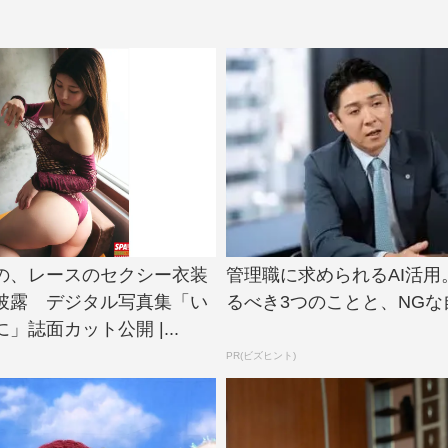
の、レースのセクシー衣装
管理職に求められるAI活用
披露 デジタル写真集「い
るべき3つのことと、NGな
」誌面カット公開 |...
PR(ビズヒント)