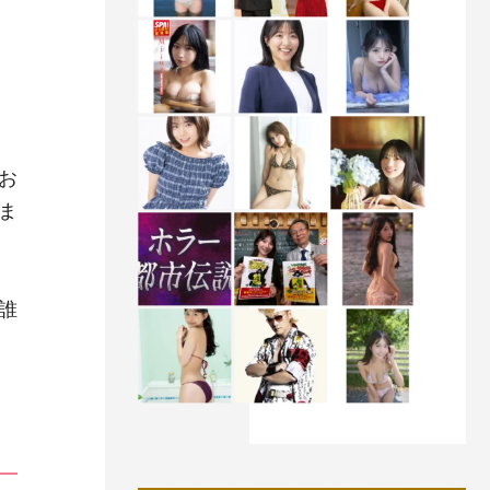
お
ま
誰