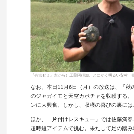
『有吉ゼミ』左から）工藤阿須加、とにかく明るい安村 
なお、本日11月6日（月）の放送は、「秋
のジャガイモと天空カボチャを収穫する。
ンに大興奮。しかし、収穫の喜びの裏には
ほか、「片付けレスキュー」では佐藤満春
超時短アイテムで挑む。果たして足の踏み