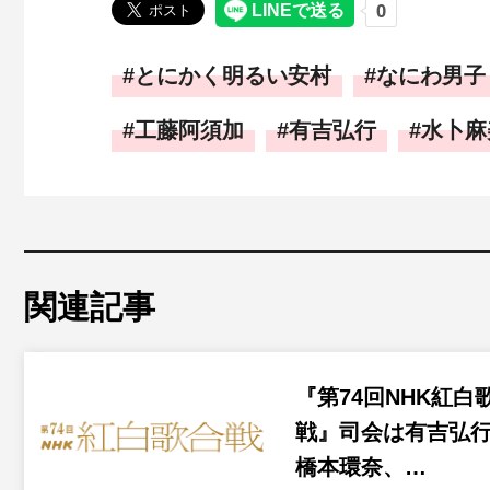
とにかく明るい安村
なにわ男子
工藤阿須加
有吉弘行
水卜麻
関連記事
『第74回NHK紅白
戦』司会は有吉弘
橋本環奈、…