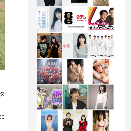
幻
タ
に