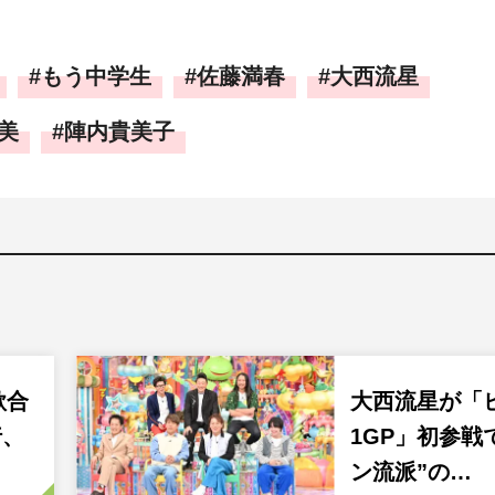
もう中学生
佐藤満春
大西流星
美
陣内貴美子
歌合
大西流星が「
行、
1GP」初参戦
ン流派”の…