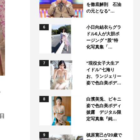
を徹底解剖 石油
の元となる“…
小日向結衣らグラ
6
ドル6人が大胆ポ
ージング “股”特
化写真集「…
“現役女子大生ア
7
イドル”七海り
お、ランジェリー
姿で色白美ボデ…
め
白濱美兎、ビキニ
8
姿で色白美ボディ
披露 デジタル限
目
定写真集『純…
槙原寛己が20歳で
9