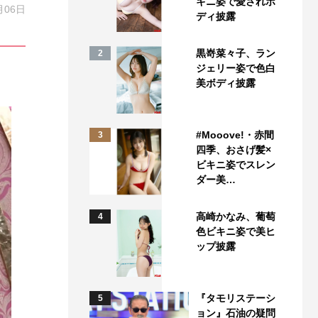
キニ姿で愛されボ
月06日
ディ披露
黒嵜菜々子、ラン
2
ジェリー姿で色白
美ボディ披露
#Mooove!・赤間
3
四季、おさげ髪×
ビキニ姿でスレン
ダー美…
高崎かなみ、葡萄
4
色ビキニ姿で美ヒ
ップ披露
『タモリステーシ
5
ョン』石油の疑問