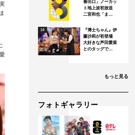
番出口」ノーカッ
実
ト地上波初放送
ま
二宮和也「ま…
『博士ちゃん』伊
10
藤沙莉が初登場
大好きな芦田愛菜
に
とのタッグで…
愛
もっと見る
フォトギャラリー