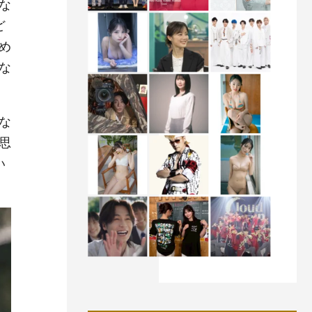
な
ど
め
な
な
思
い