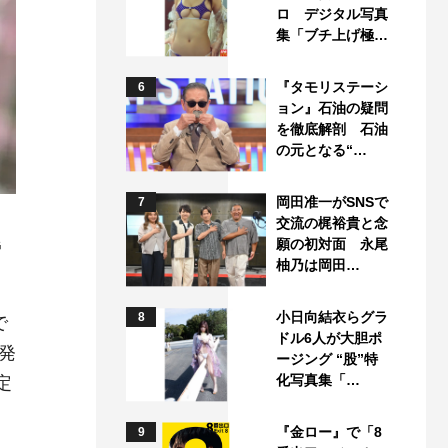
ロ デジタル写真
集「ブチ上げ極…
『タモリステーシ
6
ョン』石油の疑問
を徹底解剖 石油
の元となる“…
岡田准一がSNSで
7
交流の梶裕貴と念
G
願の初対面 永尾
柚乃は岡田…
小日向結衣らグラ
8
で
ドル6人が大胆ポ
発
ージング “股”特
化写真集「…
定
『金ロー』で「8
9