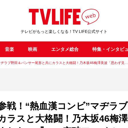
テレビがもっと楽しくなる！TV LIFE公式サイト
音楽
映画
エンタメ総合
特集・インタビ
マヂラブ野田＆パンサー尾形と共にカラスと大格闘！乃木坂46梅澤美波「思わず見…
参戦！“熱血漢コンビ”マヂラブ
カラスと大格闘！乃木坂46梅澤