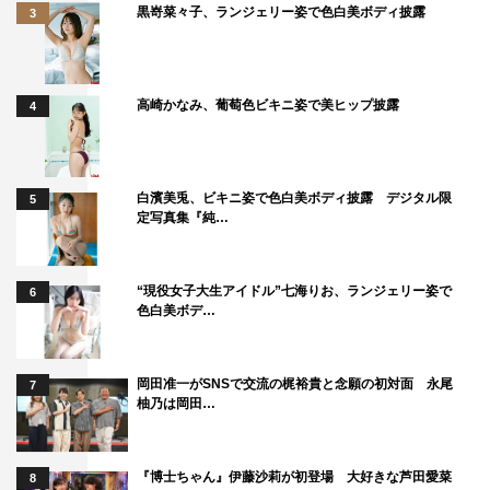
黒嵜菜々子、ランジェリー姿で色白美ボディ披露
3
高崎かなみ、葡萄色ビキニ姿で美ヒップ披露
4
白濱美兎、ビキニ姿で色白美ボディ披露 デジタル限
5
定写真集『純…
“現役女子大生アイドル”七海りお、ランジェリー姿で
6
色白美ボデ…
岡田准一がSNSで交流の梶裕貴と念願の初対面 永尾
7
柚乃は岡田…
『博士ちゃん』伊藤沙莉が初登場 大好きな芦田愛菜
8