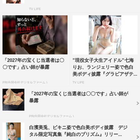
TV LIFE
「2027年の宝くじ当選者は〇
”現役女子大生アイドル”七海
〇です」占い師が暴露
りお、ランジェリー姿で色白
美ボディ披露『グラビアザテ...
PR(合同会社デジタルファーム )
TV LIFE
「2027年の宝くじ当選者は〇〇です」占い師が
暴露
PR(合同会社デジタルファーム )
白濱美兎、ビキニ姿で色白美ボディ披露 デジ
タル限定写真集『純白のプリズム』リリー...