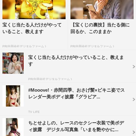
宝くじ当たる人だけがやって
【宝くじの裏技】当たる側に
いること、教えます
回るか、このままか
PR(合同会社デジタルファーム )
PR(合同会社デジタルファーム )
宝くじ当たる人だけがやっていること、教えま
す
PR(合同会社デジタルファーム )
#Mooove!・赤間四季、おさげ髪×ビキニ姿でス
レンダー美ボディ披露『グラビア...
TV LIFE
ちとせよしの、レースのセクシー衣装で美ボデ
ィ披露 デジタル写真集「いまを艶やかに...