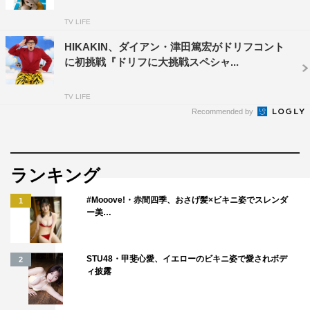
TV LIFE
HIKAKIN、ダイアン・津田篤宏がドリフコント
に初挑戦『ドリフに大挑戦スペシャ...
TV LIFE
Recommended by
ランキング
#Mooove!・赤間四季、おさげ髪×ビキニ姿でスレンダ
1
ー美…
STU48・甲斐心愛、イエローのビキニ姿で愛されボデ
2
ィ披露