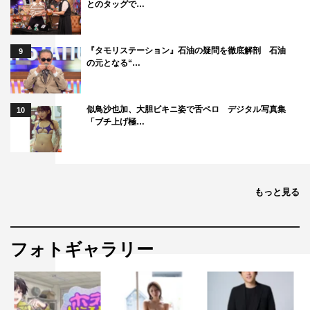
とのタッグで…
『タモリステーション』石油の疑問を徹底解剖 石油
9
の元となる“…
似鳥沙也加、大胆ビキニ姿で舌ペロ デジタル写真集
10
「ブチ上げ極…
もっと見る
フォトギャラリー