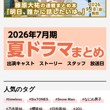
人気のタグ
timelesz
SixTONES
Snow Man
なにわ男子
乃木坂46
櫻坂46
日向坂46
JO1