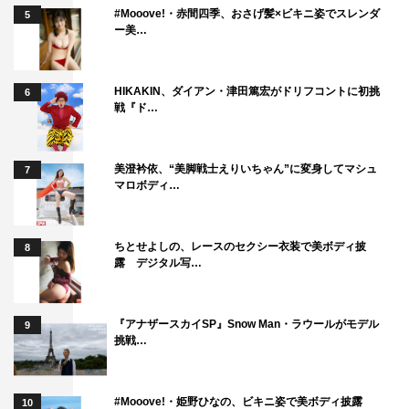
#Mooove!・赤間四季、おさげ髪×ビキニ姿でスレンダ
5
ー美…
HIKAKIN、ダイアン・津田篤宏がドリフコントに初挑
6
戦『ド…
美澄衿依、“美脚戦士えりいちゃん”に変身してマシュ
7
マロボディ…
ちとせよしの、レースのセクシー衣装で美ボディ披
8
露 デジタル写…
『アナザースカイSP』Snow Man・ラウールがモデル
9
挑戦…
#Mooove!・姫野ひなの、ビキニ姿で美ボディ披露
10