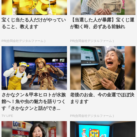
存在ですが、さかなクンと一緒に、大きさも形もさまざま
なサメに触れたり、さばくところを見たり、食べたことも
宝くじ当たる人だけがやってい
【当選した人が暴露】宝くじ運
ないサメ料理を頂いたりしていろんなサメを知りました。
ること、教えます
が動く時、必ずある前触れ
実は、とっても「おもしろいお魚」です。ぜひ、私と同じ
ように知られざるサメの世界に足を踏み入れましょう！
PR(合同会社デジタルファーム )
PR(合同会社デジタルファーム )
楽しかった～。
さかなクン コメント
サメちゃんは世界中で500種ほどが知られていますが、ど
のサメちゃんも固有の魅力があり、大好きです。今回、沖
さかなクン＆甲本ヒロトが水族
老後のお金、今の金運でほぼ決
縄の海でイタチザメちゃん漁のお船に特別に乗せていただ
館へ！魚や虫の魅力を語りつく
まります
いたり、美ら海水族館さまでジンベエザメちゃんのびっく
す「さかなクンと話ができ...
りな生態を見たり、とびっきりのサメちゃんのお料理まで
TV LIFE
PR(合同会社デジタルファーム )
味わうことができて、もっともっと大好きになりました
♪ さかなクンのあこがれ、のんさまも特別ゲストとして