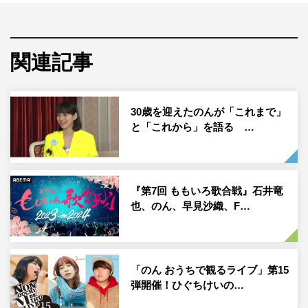
数えられるイタチザメ漁に同行。延縄にかかったのは全長
3メートルを超える巨大ザメ。番組史上最大の巨大魚とさ
かなクン、シャーク香音が対峙。はたして、無事に釣り上
関連記事
げることはできるのか。
30歳を迎えたのんが「これまで」
と「これから」を語る …
『第7回 ももいろ歌合戦』石井竜
也、のん、早見沙織、F…
『ギョギョッとサカナ★スター』©NHK
「のん おうちで観るライブ」第15
弾開催！ひぐちけいの…
そんなイタチザメは、まぶたのような器官や生き物が発す