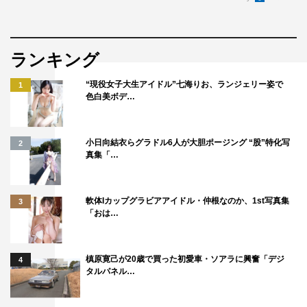
さかなクン
のん
香音
ランキング
“現役女子大生アイドル”七海りお、ランジェリー姿で
1
色白美ボデ…
小日向結衣らグラドル6人が大胆ポージング “股”特化写
2
真集「…
軟体Iカップグラビアアイドル・仲根なのか、1st写真集
3
「おは…
槙原寛己が20歳で買った初愛車・ソアラに興奮「デジ
4
タルパネル…