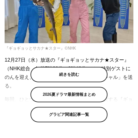
『ギョギョッとサカナ★スター』©NHK
12月27日（水）放送の『ギョギョッとサカナ★スター』
（NHK総合 午後7時30分～8時42分）は、特別ゲストに
続きを読む
のんを迎え、「みんな大好き！沖縄サメスペシャル」を送
る。
2026夏ドラマ最新情報まとめ
毎回、ひとつの魚をさかなクンが徹底的に解説する『ギョ
ギョッとサカナ★スター』。今回は放送時間を延長し、沖
グラビア関連記事一覧
縄を舞台にサメを大特集する。
まずは宮古島で、ホホジロザメと並び世界三大危険ザメに