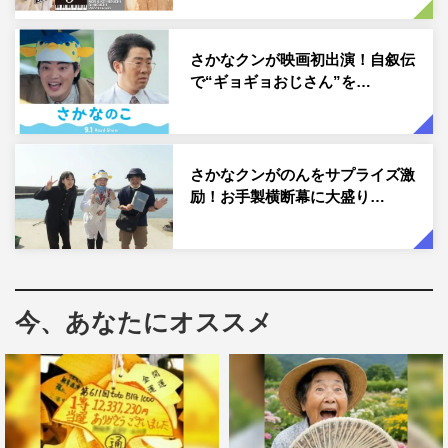
る微弱な電気を感じ取る不思議な器官を持ち、なぜかドラ
ム缶を食べた記録もあるという。さかなクンがホワイトボ
さかなクンが映画初出演！自叙伝
ードで驚きの生態を大解説。
で“ギョギョおじさん”を…
さらに、世界のサメ研究を牽引する美ら海水族館のバッグ
ヤードで、世界初の発見や、世界最大の魚ジンベエザメの
飼育世界記録の秘訣、目がひっこむ驚きの生態に出会う。
さかなクンがのんをサプライズ激
励！お手製横断幕に大盛り…
東京のキッチンスタジオには、特別ゲストとしてのんが登
場。サメをさばき、サメならではの内臓を体感。さらに、
日本のサメ食文化をさかなクンがたっぷり解説しながら、
刺身や伝統料理をいただく。あまりのおいしさにのん
今、あなたにオススメ
も“ギョー天”する。のん、さかなクンによるコメントは以
下を参照。
のん コメント
サメというと「怖い」「凶暴」というイメージが先行する