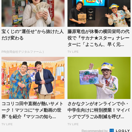
参加してくださり、サメちゃんのフカ～い魅力をギョ一緒
に調べちゃいます。さぁ、サメちゃんの魅力をギョ一緒に
レッツ・ギョ―!!
番組情報
宝くじの“運任せ”から抜けた人
藤原竜也が休養の横田栄司の代
だけ変わる
役で『サカナ★スター』ナレー
ターに「よこちん、早く元...
『ギョギョッとサカナ★スター』
PR(合同会社デジタルファーム )
TV LIFE
NHK総合
2023年12月27日（水）午後7時30分～8時42分
出演：さかなクン（東京海洋大学客員教授） 香音
特別ゲスト：のん
語り：藤原竜也
ココリコ田中直樹が熱いサメト
さかなクンがオンラインで小・
©NHK
ーク！マツコに“サメ動画の世
中学生向けに特別授業！マイバ
界”を紹介『マツコの知ら...
ッグでプラごみ削減を呼び...
TV LIFE
TV LIFE
Recommended by