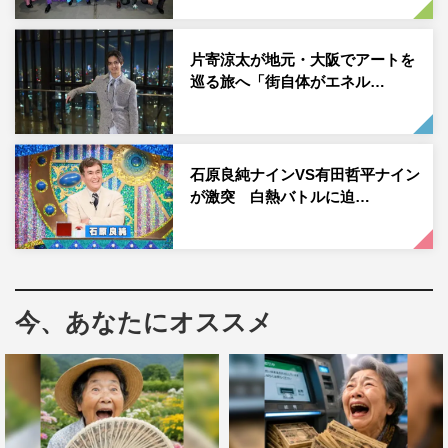
片寄涼太が地元・大阪でアートを
巡る旅へ「街自体がエネル…
石原良純ナインVS有田哲平ナイン
が激突 白熱バトルに迫…
番組情報
『NEWSの全力!!メイキング』
TBSほか
今、あなたにオススメ
2023年12月22日（金）深夜0時48分～1時18分
※一部地域を除く
公式サイト：
https://www.tbs.co.jp/zenryoku-making/
公式YouTubeチャンネル：