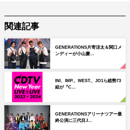
的な大人の男性＝“メイクの王様（キング）”を目指し奮闘
する。
前回に引き続きGENERATIONSの片寄涼太と関口メンデ
関連記事
ィーをゲストに迎え、小山＆加藤と共に「フォートナイ
ト」をプレイ。今回はバトルフィールドとなる“お城”を全
GENERATIONS片寄涼太＆関口メ
力メイキングする。また、プレイ中には、
ンディーが小山慶…
GENERATIONSとNEWS交流エピソードも披露される。
予告動画
INI、IMP.、WEST.、JO1ら総勢73
組が『C…
GENERATIONSアリーナツアー最
終公演に三代目J…