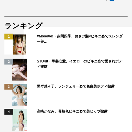
ランキング
#Mooove!・赤間四季、おさげ髪×ビキニ姿でスレンダ
1
ー美…
STU48・甲斐心愛、イエローのビキニ姿で愛されボデ
2
ィ披露
黒嵜菜々子、ランジェリー姿で色白美ボディ披露
3
高崎かなみ、葡萄色ビキニ姿で美ヒップ披露
4