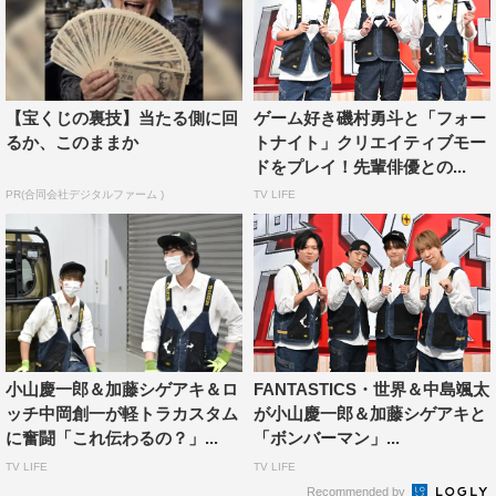
小山慶一郎
片寄涼太
関口メンディー
【宝くじの裏技】当たる側に回
ゲーム好き磯村勇斗と「フォー
るか、このままか
トナイト」クリエイティブモー
ドをプレイ！先輩俳優との...
PR(合同会社デジタルファーム )
TV LIFE
小山慶一郎＆加藤シゲアキ＆ロ
FANTASTICS・世界＆中島颯太
ッチ中岡創一が軽トラカスタム
が小山慶一郎＆加藤シゲアキと
に奮闘「これ伝わるの？」...
「ボンバーマン」...
TV LIFE
TV LIFE
Recommended by