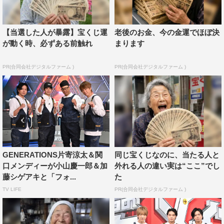
https://www.youtube.com/channel/UC1-aSVithJg-
wd069xgXztg
公式X（旧Twitter）：@zenryokumaking
【当選した人が暴露】宝くじ運
老後のお金、今の金運でほぼ決
が動く時、必ずある前触れ
まります
公式Instagram：zenryokumaking
TVer：
https://tver.jp/series/srove4ibw4
PR(合同会社デジタルファーム )
PR(合同会社デジタルファーム )
©TBS
GENERATIONS片寄涼太＆関
同じ宝くじなのに、当たる人と
口メンディーが小山慶一郎＆加
外れる人の違い実は“ここ”でし
藤シゲアキと「フォ...
た
TV LIFE
PR(合同会社デジタルファーム )
GENERATIONS
加藤シゲアキ