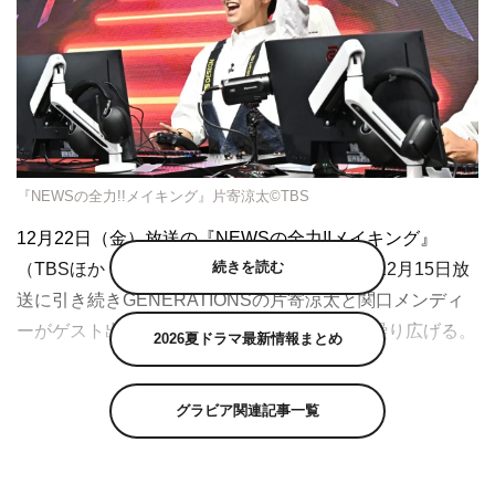
『NEWSの全力!!メイキング』片寄涼太©TBS
12月22日（金）放送の『NEWSの全力!!メイキング』
続きを読む
（TBSほか 深夜0時48分～1時18分）では、12月15日放
送に引き続きGENERATIONSの片寄涼太と関口メンディ
ーがゲスト出演。番組を懸けた真剣バトルを繰り広げる。
2026夏ドラマ最新情報まとめ
この番組は、NEWSの小山慶一郎と加藤シゲアキが「ゼロ
から作ったら面白そうなモノ」を、ゲストと共に片っ端か
グラビア関連記事一覧
ら自作していくDIYバラエティ。さまざまなモノ作りを通
じて超絶スキルを習得しながら、1人で何でもできる理想