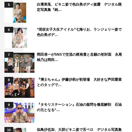
白濱美兎、ビキニ姿で色白美ボディ披露 デジタル限
5
定写真集『純…
“現役女子大生アイドル”七海りお、ランジェリー姿で
6
色白美ボデ…
岡田准一がSNSで交流の梶裕貴と念願の初対面 永尾
7
柚乃は岡田…
『博士ちゃん』伊藤沙莉が初登場 大好きな芦田愛菜
8
とのタッグで…
『タモリステーション』石油の疑問を徹底解剖 石油
9
の元となる“…
似鳥沙也加、大胆ビキニ姿で舌ペロ デジタル写真集
10