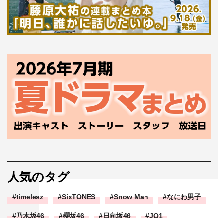
人気のタグ
timelesz
SixTONES
Snow Man
なにわ男子
乃木坂46
櫻坂46
日向坂46
JO1