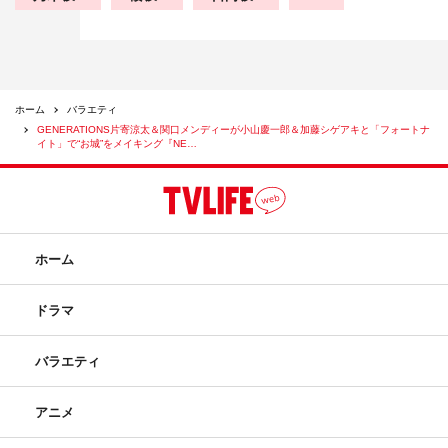
ホーム
バラエティ
GENERATIONS片寄涼太＆関口メンディーが小山慶一郎＆加藤シゲアキと「フォートナ
イト」で“お城”をメイキング『NE…
ホーム
ドラマ
バラエティ
アニメ