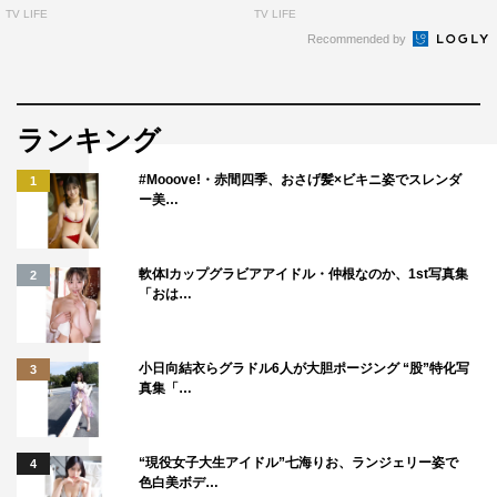
TV LIFE
TV LIFE
Recommended by
ランキング
#Mooove!・赤間四季、おさげ髪×ビキニ姿でスレンダ
1
ー美…
軟体Iカップグラビアアイドル・仲根なのか、1st写真集
2
「おは…
小日向結衣らグラドル6人が大胆ポージング “股”特化写
3
真集「…
“現役女子大生アイドル”七海りお、ランジェリー姿で
4
色白美ボデ…