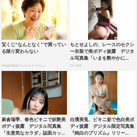
宝くじ“なんとなく”で買ってい
ちとせよしの、レースのセクシ
る限り変わらない
ー衣装で美ボディ披露 デジタ
ル写真集「いまを艶やかに...
PR(合同会社デジタルファーム )
TV LIFE
麻倉瑞季、春色ビキニで妖艶美
白濱美兎、ビキニ姿で色白美ボ
ボディ披露 デジタル写真集
ディ披露 デジタル限定写真集
「生意気なカラダ」誌面カッ...
『純白のプリズム』リリー...