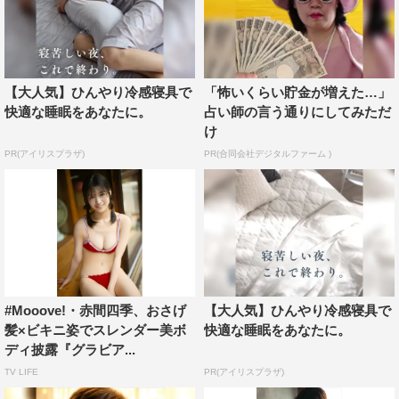
【大人気】ひんやり冷感寝具で
「怖いくらい貯金が増えた…」
快適な睡眠をあなたに。
占い師の言う通りにしてみただ
け
PR(アイリスプラザ)
PR(合同会社デジタルファーム )
#Mooove!・赤間四季、おさげ
【大人気】ひんやり冷感寝具で
髪×ビキニ姿でスレンダー美ボ
快適な睡眠をあなたに。
ディ披露『グラビア...
TV LIFE
PR(アイリスプラザ)