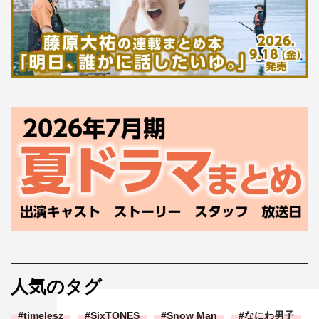
人気のタグ
timelesz
SixTONES
Snow Man
なにわ男子