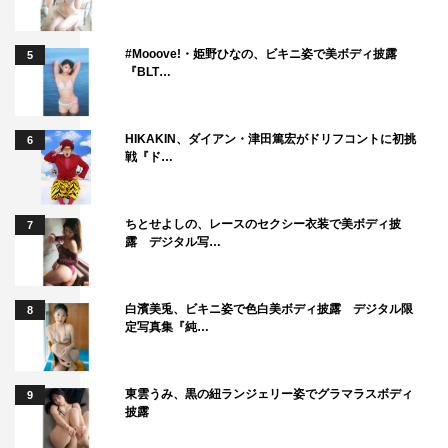
#Mooove!・姫野ひなの、ビキニ姿で美ボディ披露
5
『BLT…
HIKAKIN、ダイアン・津田篤宏がドリフコントに初挑
6
戦『ド…
ちとせよしの、レースのセクシー衣装で美ボディ披
7
露 デジタル写…
白濱美兎、ビキニ姿で色白美ボディ披露 デジタル限
8
定写真集『純…
東雲うみ、黒の紐ランジェリー姿でグラマラスボディ
9
披露