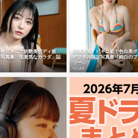
春色ビキニで妖艶美ボディ披
白濱美兎、ビキニ姿で色白美
ル写真集「生意気なカラダ」誌
デジタル限定写真集『純白のプ
リー...
TV LIFE