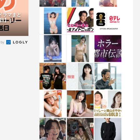
新ドラマまと
| ...
 by