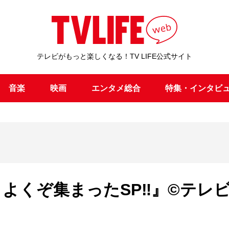
テレビがもっと楽しくなる！TV LIFE公式サイト
音楽
映画
エンタメ総合
特集・インタビ
よくぞ集まったSP‼』©テレ