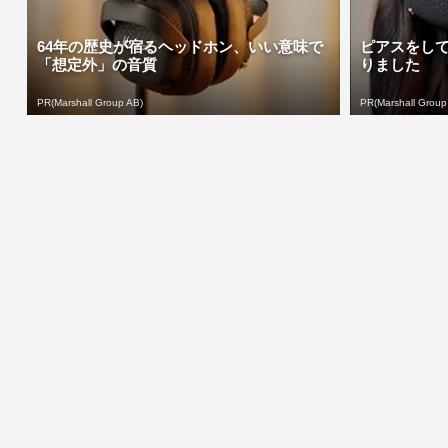
64年の歴史が宿るヘッドホン、いい意味で
ピアスをし
「想定外」の音質
りました
PR(Marshall Group AB)
PR(Marshall Group