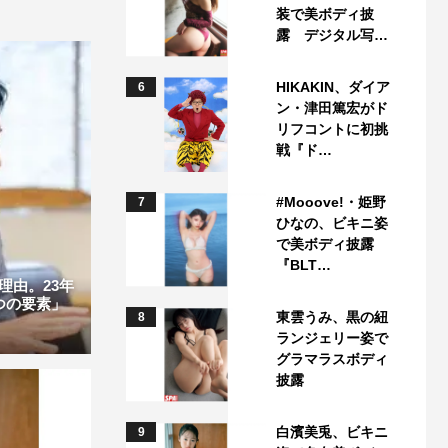
装で美ボディ披
露 デジタル写…
HIKAKIN、ダイア
6
ン・津田篤宏がド
リフコントに初挑
戦『ド…
#Mooove!・姫野
7
ひなの、ビキニ姿
で美ボディ披露
『BLT…
理由。23年
つの要素」
東雲うみ、黒の紐
8
ランジェリー姿で
グラマラスボディ
披露
白濱美兎、ビキニ
9