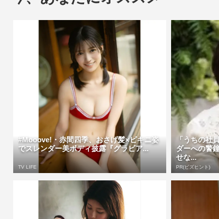
#Mooove!・赤間四季、おさげ髪×ビキニ姿
「うちの社
でスレンダー美ボディ披露『グラビア...
ダーへの警
せな...
TV LIFE
PR(ビズヒント)