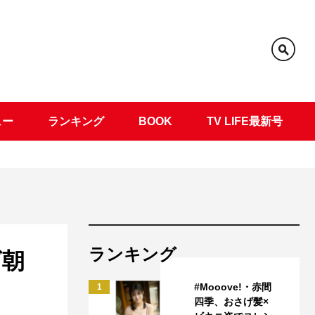
ュー
ランキング
BOOK
TV LIFE最新号
ランキング
ビ朝
#Mooove!・赤間
1
四季、おさげ髪×