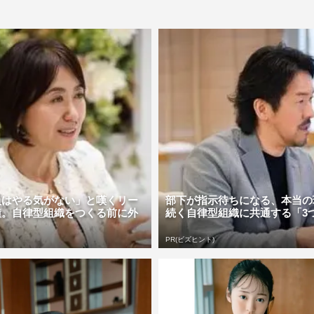
員はやる気がない」と嘆くリー
部下が指示待ちになる、本当の
鐘。自律型組織をつくる前に外
続く自律型組織に共通する「3
PR(ビズヒント)