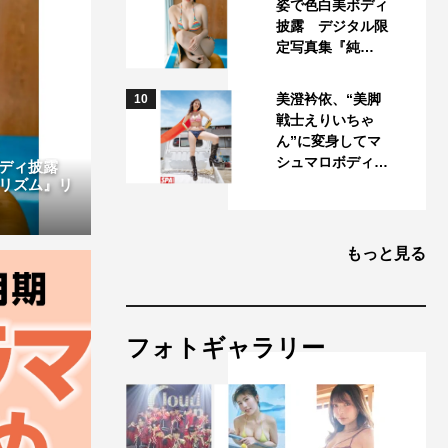
姿で色白美ボディ
披露 デジタル限
定写真集『純…
美澄衿依、“美脚
10
戦士えりいちゃ
ん”に変身してマ
シュマロボディ…
ボディ披露
リズム』リ
もっと見る
フォトギャラリー