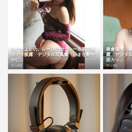
ちとせよしの、レースのセクシー衣装で美
麻倉瑞季、
ボディ披露 デジタル写真集「いまを艶や
露 デジタ
かに...
面カッ...
TV LIFE
TV LIFE