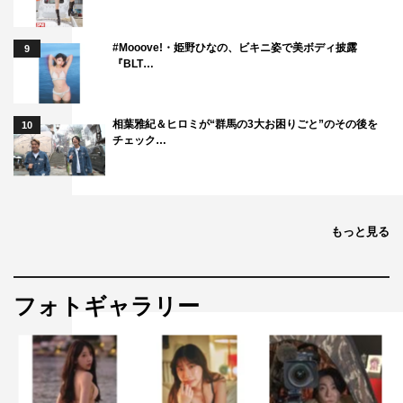
#Mooove!・姫野ひなの、ビキニ姿で美ボディ披露
9
『BLT…
相葉雅紀＆ヒロミが“群馬の3大お困りごと”のその後を
10
チェック…
もっと見る
フォトギャラリー