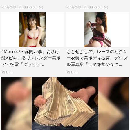
PR(合同会社デジタルファーム )
PR(合同会社デジタルファーム )
#Mooove!・赤間四季、おさげ
ちとせよしの、レースのセクシ
髪×ビキニ姿でスレンダー美ボ
ー衣装で美ボディ披露 デジタ
ディ披露『グラビア...
ル写真集「いまを艶やかに...
TV LIFE
TV LIFE