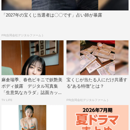
「2027年の宝くじ当選者は〇〇です」占い師が暴露
PR(合同会社デジタルファーム )
麻倉瑞季、春色ビキニで妖艶美
宝くじが当たる人にだけ共通す
ボディ披露 デジタル写真集
る“ある特徴”とは？
「生意気なカラダ」誌面カッ...
TV LIFE
PR(合同会社デジタルファーム )