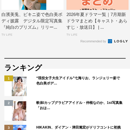
白濱美兎、ビキニ姿で色白美ボ
2026年夏ドラマ一覧｜7月期新
ディ披露 デジタル限定写真集
ドラマまとめ【キャスト・あら
『純白のプリズム』リリー...
すじ・放送日】 | ...
TV LIFE
TV LIFE
Recommended by
ランキング
“現役女子大生アイドル”七海りお、ランジェリー姿で
1
色白美ボデ…
軟体Iカップグラビアアイドル・仲根なのか、1st写真集
2
「おは…
HIKAKIN、ダイアン・津田篤宏がドリフコントに初挑
3