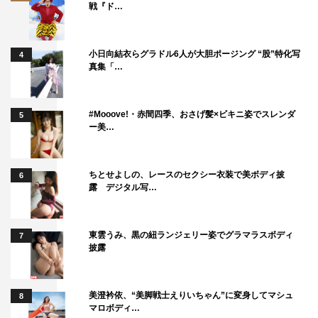
戦『ド…
小日向結衣らグラドル6人が大胆ポージング “股”特化写
4
真集「…
#Mooove!・赤間四季、おさげ髪×ビキニ姿でスレンダ
5
ー美…
ちとせよしの、レースのセクシー衣装で美ボディ披
6
露 デジタル写…
東雲うみ、黒の紐ランジェリー姿でグラマラスボディ
7
披露
美澄衿依、“美脚戦士えりいちゃん”に変身してマシュ
8
マロボディ…