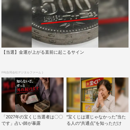
【当選】金運が上がる直前に起こるサイン
PR(合同会社デジタルファーム )
「2027年の宝くじ当選者は〇〇
“宝くじは運じゃなかった”当た
です」占い師が暴露
る人の“共通点”を知っただけ