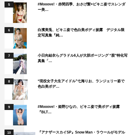
#Mooove!・赤間四季、おさげ髪×ビキニ姿でスレンダ
5
ー美…
白濱美兎、ビキニ姿で色白美ボディ披露 デジタル限
6
定写真集『純…
小日向結衣らグラドル6人が大胆ポージング “股”特化写
7
真集「…
“現役女子大生アイドル”七海りお、ランジェリー姿で
8
色白美ボデ…
#Mooove!・姫野ひなの、ビキニ姿で美ボディ披露
9
『BLT…
『アナザースカイSP』Snow Man・ラウールがモデル
10