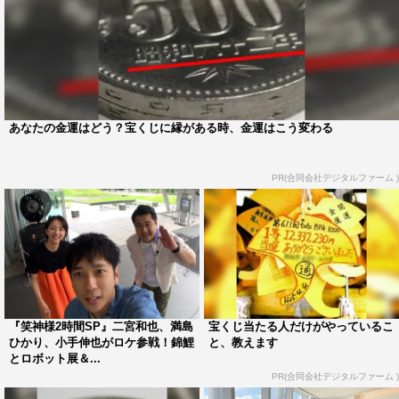
あなたの金運はどう？宝くじに縁がある時、金運はこう変わる
PR(合同会社デジタルファーム )
『笑神様2時間SP』二宮和也、満島
宝くじ当たる人だけがやっているこ
ひかり、小手伸也がロケ参戦！錦鯉
と、教えます
とロボット展＆...
PR(合同会社デジタルファーム )