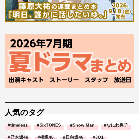
人気のタグ
timelesz
SixTONES
Snow Man
なにわ男子
乃木坂46
櫻坂46
日向坂46
JO1