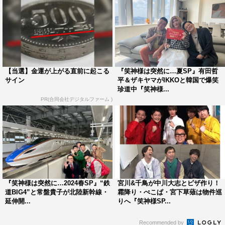
【当選】金運が上がる直前に起こる
『笑神様は突然に…夏SP』有田哲
サイン
平＆ザキヤマがIKKOと韓国で爆笑
珍道中『笑神様...
PR(合同会社デジタルファーム )
『笑神様は突然に…2024春SP』“鉄
宮川&千鳥が中川大志とピザ作り！
道BIG4”と常盤貴子が北陸新幹線・
霜降り・ぺこぱ・宮下草薙は物件巡
延伸開...
りへ『笑神様SP...
Recommended by