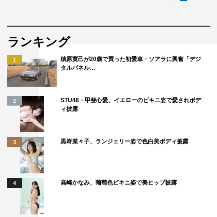
ランキング
槙原寛己が20歳で買った初愛車・ソアラに興奮「デジ
1
タルパネル…
STU48・甲斐心愛、イエローのビキニ姿で愛されボデ
2
ィ披露
黒嵜菜々子、ランジェリー姿で色白美ボディ披露
3
高崎かなみ、葡萄色ビキニ姿で美ヒップ披露
4