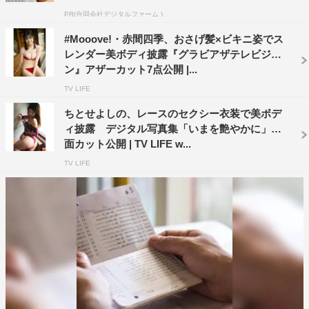
PR(合同会社デジタルファーム )
#Mooove!・赤間四季、おさげ髪×ビキニ姿でス
レンダー美ボディ披露『グラビアザテレビジョ
ン』アザーカット7点公開 |...
TV LIFE
ちとせよしの、レースのセクシー衣装で美ボデ
ィ披露 デジタル写真集「いまを艶やかに」誌
面カット公開 | TV LIFE w...
TV LIFE