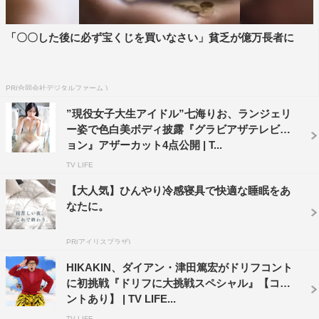
「〇〇した後に必ず宝くじを買いなさい」貧乏が億万長者に
PR(合同会社デジタルファーム )
”現役女子大生アイドル”七海りお、ランジェリ
ー姿で色白美ボディ披露『グラビアザテレビジ
ョン』アザーカット4点公開 | T...
TV LIFE
【大人気】ひんやり冷感寝具で快適な睡眠をあ
なたに。
PR(アイリスプラザ)
HIKAKIN、ダイアン・津田篤宏がドリフコント
に初挑戦『ドリフに大挑戦スペシャル』【コメ
ントあり】 | TV LIFE...
TV LIFE