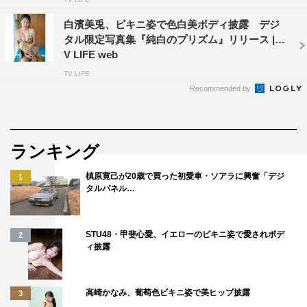
白濱美兎、ビキニ姿で色白美ボディ披露 デジ
タル限定写真集『純白のプリズム』リリース | T
V LIFE web
TV LIFE
Recommended by
ランキング
槙原寛己が20歳で買った初愛車・ソアラに興奮「デジ
1
タルパネル…
STU48・甲斐心愛、イエローのビキニ姿で愛されボデ
2
ィ披露
高崎かなみ、葡萄色ビキニ姿で美ヒップ披露
3