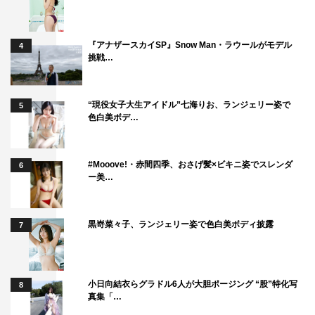
『アナザースカイSP』Snow Man・ラウールがモデル
4
挑戦…
“現役女子大生アイドル”七海りお、ランジェリー姿で
5
色白美ボデ…
#Mooove!・赤間四季、おさげ髪×ビキニ姿でスレンダ
6
ー美…
黒嵜菜々子、ランジェリー姿で色白美ボディ披露
7
小日向結衣らグラドル6人が大胆ポージング “股”特化写
8
真集「…