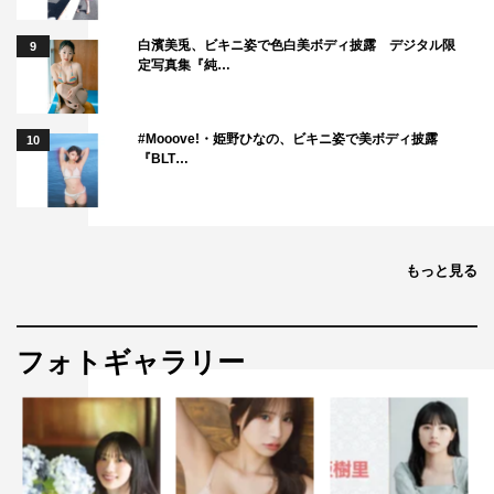
白濱美兎、ビキニ姿で色白美ボディ披露 デジタル限
9
定写真集『純…
#Mooove!・姫野ひなの、ビキニ姿で美ボディ披露
10
『BLT…
もっと見る
フォトギャラリー