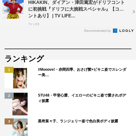
HIKAKIN、ダイアン・津田篤宏がドリフコント
に初挑戦『ドリフに大挑戦スペシャル』【コメ
ントあり】 | TV LIFE...
TV LIFE
Recommended by
ランキング
#Mooove!・赤間四季、おさげ髪×ビキニ姿でスレンダ
1
ー美…
STU48・甲斐心愛、イエローのビキニ姿で愛されボデ
2
ィ披露
黒嵜菜々子、ランジェリー姿で色白美ボディ披露
3