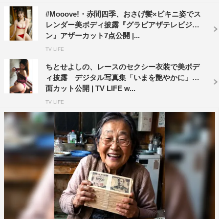
#Mooove!・赤間四季、おさげ髪×ビキニ姿でス
レンダー美ボディ披露『グラビアザテレビジョ
ン』アザーカット7点公開 |...
TV LIFE
ちとせよしの、レースのセクシー衣装で美ボデ
ィ披露 デジタル写真集「いまを艶やかに」誌
面カット公開 | TV LIFE w...
TV LIFE