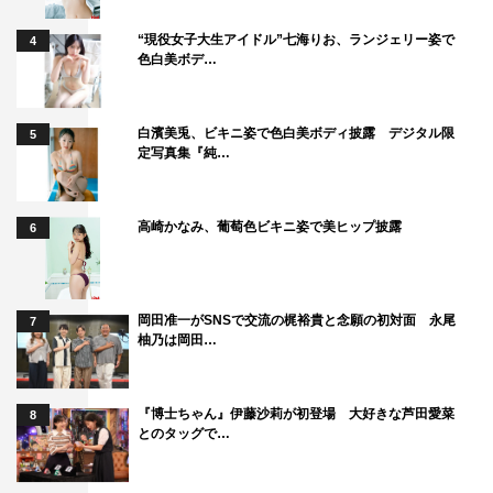
“現役女子大生アイドル”七海りお、ランジェリー姿で
4
色白美ボデ…
白濱美兎、ビキニ姿で色白美ボディ披露 デジタル限
5
定写真集『純…
高崎かなみ、葡萄色ビキニ姿で美ヒップ披露
6
岡田准一がSNSで交流の梶裕貴と念願の初対面 永尾
7
柚乃は岡田…
『博士ちゃん』伊藤沙莉が初登場 大好きな芦田愛菜
8
とのタッグで…