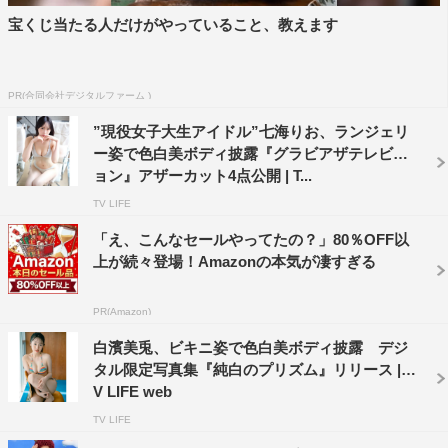
宝くじ当たる人だけがやっていること、教えます
PR(合同会社デジタルファーム )
”現役女子大生アイドル”七海りお、ランジェリ
ー姿で色白美ボディ披露『グラビアザテレビジ
ョン』アザーカット4点公開 | T...
TV LIFE
「え、こんなセールやってたの？」80％OFF以
上が続々登場！Amazonの本気が凄すぎる
PR(Amazon)
白濱美兎、ビキニ姿で色白美ボディ披露 デジ
タル限定写真集『純白のプリズム』リリース | T
V LIFE web
TV LIFE