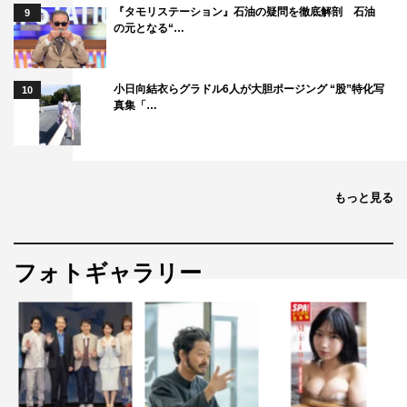
『タモリステーション』石油の疑問を徹底解剖 石油
9
の元となる“…
小日向結衣らグラドル6人が大胆ポージング “股”特化写
10
真集「…
もっと見る
フォトギャラリー