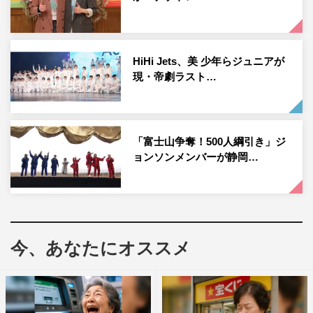
送り芸人しんいち、中学時代バスケットボールで全国大会
出場経験のある石田たくみ（カミナリ）が参戦。
芸人軍とアイドル軍に分かれて、『最強スポーツ男子頂上
HiHi Jets、美 少年らジュニアが
決戦』の「モンスターボックス」や、「ショットガンタッ
現・帝劇ラスト…
チ」「ワークアウトガイズ」「ビーチフラッグス」などを
『ジョンソン』流にアレンジした4つの競技で対決する。
番組情報
「富士山争奪！500人綱引き」ジ
ョンソンメンバーが静岡…
『ジョンソンSP』～エクストリームスポーツマンNo.1決
定戦～
TBS系
2024年5月20日（月）午後9時～10時57分
今、あなたにオススメ
公式サイト：
https://www.tbs.co.jp/johnson_tbs/
公式X（旧 Twitter）：＠johnson_tbs
公式Instagram：johnson_tbs