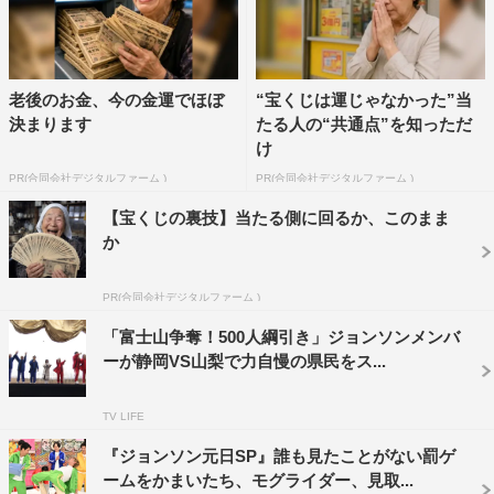
公式TikTok：＠johnson_tbs
老後のお金、今の金運でほぼ
“宝くじは運じゃなかった”当
決まります
たる人の“共通点”を知っただ
け
PR(合同会社デジタルファーム )
PR(合同会社デジタルファーム )
【宝くじの裏技】当たる側に回るか、このまま
か
©TBS
PR(合同会社デジタルファーム )
「富士山争奪！500人綱引き」ジョンソンメンバ
ーが静岡VS山梨で力自慢の県民をス...
TV LIFE
『ジョンソン元日SP』誰も見たことがない罰ゲ
HiHi Jets
SixTONES
ームをかまいたち、モグライダー、見取...