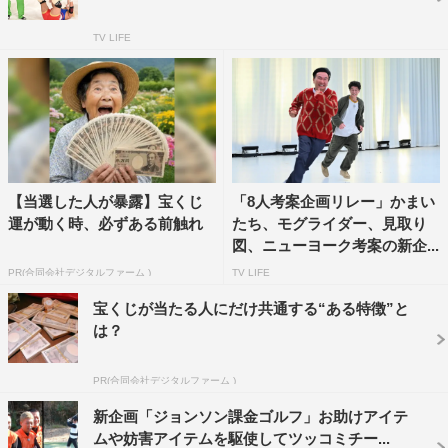
Travis Japan
お見送り芸人しんいち
TV LIFE
かまいたち
ジェシー
なにわ男子
ニューヨーク
モグライダー
中村海人
井上瑞稀
尾形貴弘
【当選した人が暴露】宝くじ
「8人考案企画リレー」かまい
運が動く時、必ずある前触れ
たち、モグライダー、見取り
松倉海斗
猪狩蒼弥
田中樹
図、ニューヨーク考案の新企...
PR(合同会社デジタルファーム )
TV LIFE
石田たくみ
見取り図
高橋恭平
宝くじが当たる人にだけ共通する“ある特徴”と
は？
髙地優吾
PR(合同会社デジタルファーム )
新企画「ジョンソン課金ゴルフ」お助けアイテ
ムや妨害アイテムを駆使してツッコミチー...