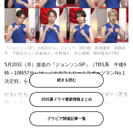
『ジョンソンSP』上段左から）ジェシー、田中樹、髙地優吾、高橋恭
平 下段左から）松倉海斗、中村海人、井上瑞稀、猪狩蒼弥©TBS
5月20日（月）放送の『ジョンソンSP』（TBS系 午後9
時～10時57分）は、「エクストリームスポーツマンNo.1
続きを読む
決定戦」を送る。
かまいたち（山内健司・濱家隆一）、モグライダー（芝大
2026夏ドラマ最新情報まとめ
輔・ともしげ）、見取り図（盛山晋太郎・リリー）、ニュ
ーヨーク（嶋佐和也・屋敷裕政）の次世代を担う8人が出
グラビア関連記事一覧
演し、テレビでしか見ることができないさまざまな新企画
に挑戦していく総合バラエティ番組『ジョンソン』。