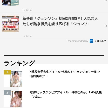
TV LIFE
新番組『ジョンソン』初回2時間SP！人気芸人
たちが熱き勝負を繰り広げる「ジョンソ...
TV LIFE
Recommended by
ランキング
“現役女子大生アイドル”七海りお、ランジェリー姿で
1
色白美ボデ…
軟体Iカップグラビアアイドル・仲根なのか、1st写真集
2
「おは…