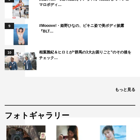
マロボディ…
#Mooove!・姫野ひなの、ビキニ姿で美ボディ披露
9
『BLT…
相葉雅紀＆ヒロミが“群馬の3大お困りごと”のその後を
10
チェック…
もっと見る
フォトギャラリー