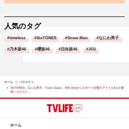
人気のタグ
timelesz
SixTONES
Snow Man
なにわ男子
乃木坂46
櫻坂46
日向坂46
JO1
ホーム
バラエティ
SixTONES、なにわ男子、Travis Japan、HiHi Jetsからスポーツ自慢のアイドル8人が参
戦！エクスト…
ホーム