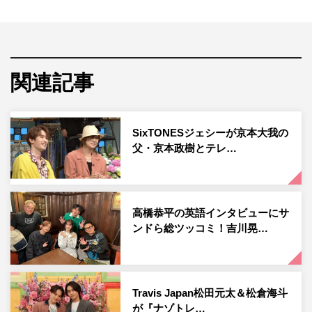
今回の2時間スペシャルは「エクストリームスポーツマン
No.1決定戦」をお届け。ジョンソンメンバーと対決するの
は、スポーツ自慢のアイドル8人。
関連記事
SixTONESから『オールスター感謝祭』や『THE神業チャ
レンジ』で抜群の運動神経を披露しているジェシーをリー
ダーに、髙地優吾、田中樹。なにわ男子から、幼いころか
SixTONESジェシーが京本大我の
らサッカーやバスケ、水泳などさまざまなスポーツを習っ
父・京本政樹とテレ…
てきたという高橋恭平。そして圧巻のダンスパフォーマン
スで海外でも話題を集めているTravis Japanから中村海
人、松倉海斗。さらにHiHi Jetsから運動自慢の井上瑞稀と
高橋恭平の英語インタビューにサ
猪狩蒼弥が参戦する。
ンドら総ツッコミ！吉川晃…
そしてジョンソンメンバーには、助っ人として名門・仙台
育英学園高校サッカー部出身の尾形貴弘（パンサー）、サ
Travis Japan松田元太＆松倉海斗
ッカーでインターハイ出場経験を持ち運動神経抜群のお見
が『ナゾトレ…