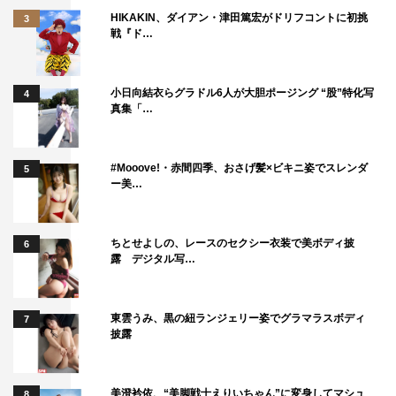
HIKAKIN、ダイアン・津田篤宏がドリフコントに初挑
3
戦『ド…
小日向結衣らグラドル6人が大胆ポージング “股”特化写
4
真集「…
#Mooove!・赤間四季、おさげ髪×ビキニ姿でスレンダ
5
ー美…
ちとせよしの、レースのセクシー衣装で美ボディ披
6
露 デジタル写…
東雲うみ、黒の紐ランジェリー姿でグラマラスボディ
7
披露
美澄衿依、“美脚戦士えりいちゃん”に変身してマシュ
8