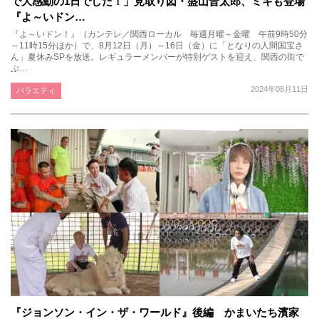
で大感動の1日でした！」見取り図・盛山晋太郎、ミキも登場
『よ～いドン…
『よ～いドン！』（カンテレ／関西ローカル 毎週月曜～金曜 午前9時50分
～11時15分ほか）で、8月12日（月）～16日（金）に「となりの人間国宝さ
ん」夏休みSPを放送。レギュラーメンバーが特別ゲストを迎え、関西の街で
ぶ…
2024年08月11日
バラエティ
『ジョンソン・イン・ザ・ワールド』後編 かまいたち濱家