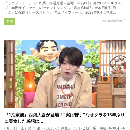
『ラヴィット！』（TBS系 毎週月曜～金曜 午前8時）発のHIP HOPグルー
プ「赤坂サイファー」のセカンドシングル「Say What?」が本日9月4日
（水）に配信リリースされた。 赤坂サイファーは、2023年6月に見取…
2024年09月04日
音楽
『1泊家族』西畑大吾が登場！“実は苦手”なオクラを15年ぶり
に実食した感想は…
8月17日（土）の『1泊（わんぱく）家族』（テレビ朝日系 午後6時30分〜6