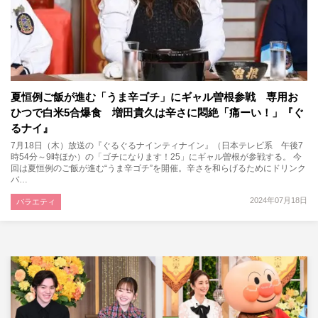
夏恒例ご飯が進む「うま辛ゴチ」にギャル曽根参戦 専用お
ひつで白米5合爆食 増田貴久は辛さに悶絶「痛ーい！」『ぐ
るナイ』
7月18日（木）放送の『ぐるぐるナインティナイン』（日本テレビ系 午後7
時54分～9時ほか）の「ゴチになります！25」にギャル曽根が参戦する。 今
回は夏恒例のご飯が進む“うま辛ゴチ”を開催。辛さを和らげるためにドリンク
バ…
2024年07月18日
バラエティ