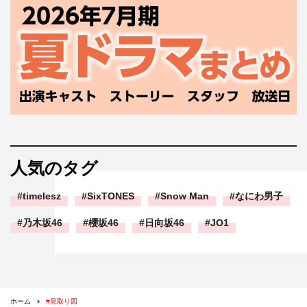
人気のタグ
timelesz
SixTONES
Snow Man
なにわ男子
乃木坂46
櫻坂46
日向坂46
JO1
ホーム
#見取り図