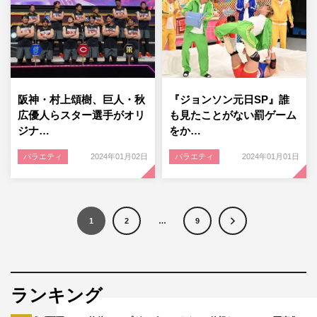
阪神・村上頌樹、巨人・秋
『ジョンソン元日SP』誰
広優人らスター選手がオリ
も見たことがない罰ゲーム
ジナ…
をか…
バラエティ
2024年01月02日
バラエティ
2024年01月01日
1
2
…
9
ランキング