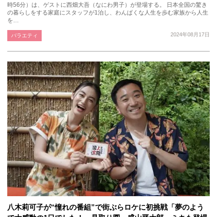
時56分）は、ゲストに西畑大吾（なにわ男子）が登場する。 日本全国の驚き
の暮らしをする家庭にスタッフが1泊し、わんぱくな人生を歩む家族から人生
を…
2024年08月17日
バラエティ
八木莉可子が“憧れの番組”で街ぶらロケに初挑戦「夢のよう