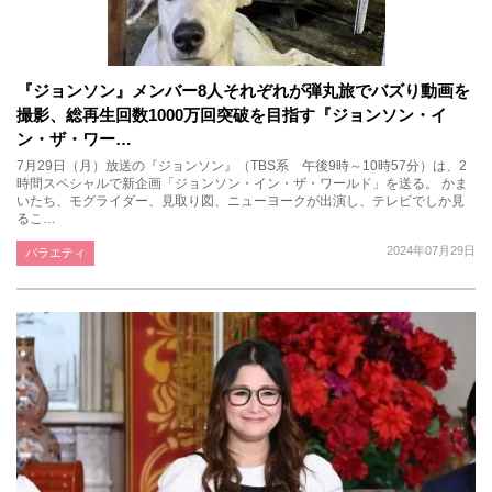
『ジョンソン』メンバー8人それぞれが弾丸旅でバズり動画を
撮影、総再生回数1000万回突破を目指す『ジョンソン・イ
ン・ザ・ワー…
7月29日（月）放送の『ジョンソン』（TBS系 午後9時～10時57分）は、2
時間スペシャルで新企画「ジョンソン・イン・ザ・ワールド」を送る。 かま
いたち、モグライダー、見取り図、ニューヨークが出演し、テレビでしか見
るこ…
2024年07月29日
バラエティ