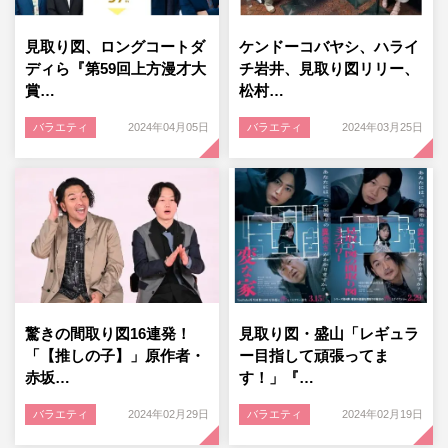
見取り図、ロングコートダ
ケンドーコバヤシ、ハライ
ディら『第59回上方漫才大
チ岩井、見取り図リリー、
賞…
松村…
バラエティ
2024年04月05日
バラエティ
2024年03月25日
驚きの間取り図16連発！
見取り図・盛山「レギュラ
「【推しの子】」原作者・
ー目指して頑張ってま
赤坂…
す！」『…
バラエティ
2024年02月29日
バラエティ
2024年02月19日