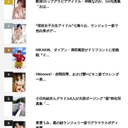
軟体Iカップグラビアアイドル・仲根なのか、1st写真集
1
「おは…
“現役女子大生アイドル”七海りお、ランジェリー姿で
2
色白美ボデ…
HIKAKIN、ダイアン・津田篤宏がドリフコントに初挑
3
戦『ド…
#Mooove!・赤間四季、おさげ髪×ビキニ姿でスレンダ
4
ー美…
小日向結衣らグラドル6人が大胆ポージング “股”特化写
5
真集「…
東雲うみ、黒の紐ランジェリー姿でグラマラスボディ
6
披露