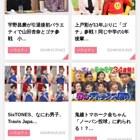
宇野昌磨が引退後初バラエ
上戸彩が11年ぶりに「ゴ
ティで山田杏奈とゴチ参
チ」参戦！同じ中学の1年
戦 小…
後輩…
バラエティ
2024年07月04日
バラエティ
2024年06月20日
SixTONES、なにわ男子、
鬼越トマホーク金ちゃん
Travis Japa…
「ノーバン投球」に釣られ
る！？…
バラエティ
2024年05月15日
バラエティ
2024年05月08日