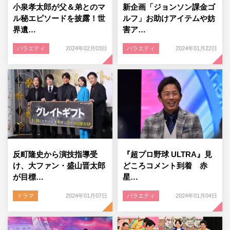
小泉孝太郎が父＆弟とのマ
新企画「ジョンソン課金ゴ
ル秘エピソードを披露！世
ルフ」お助けアイテムや妨
界遺…
害ア…
バラエティ
2024年02月03日
バラエティ
2024年01月22日
反町隆史から演技指導受
『超プロ野球 ULTRA』見
け、大ファン・盛山晋太郎
どころコメント到着 赤
が目標…
星…
ドラマ
2024年01月07日
バラエティ
2024年01月04日