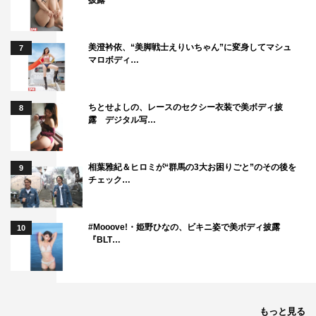
美澄衿依、“美脚戦士えりいちゃん”に変身してマシュ
7
マロボディ…
ちとせよしの、レースのセクシー衣装で美ボディ披
8
露 デジタル写…
相葉雅紀＆ヒロミが“群馬の3大お困りごと”のその後を
9
チェック…
#Mooove!・姫野ひなの、ビキニ姿で美ボディ披露
10
『BLT…
もっと見る