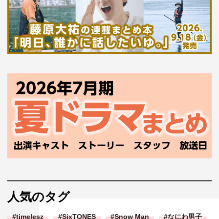
人気のタグ
timelesz
SixTONES
Snow Man
なにわ男子