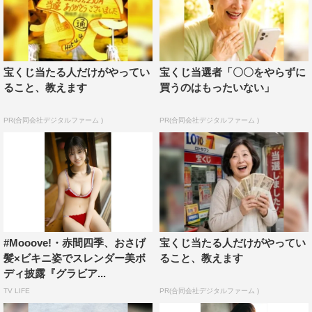
宝くじ当たる人だけがやってい
宝くじ当選者「〇〇をやらずに
ること、教えます
買うのはもったいない」
PR(合同会社デジタルファーム )
PR(合同会社デジタルファーム )
#Mooove!・赤間四季、おさげ
宝くじ当たる人だけがやってい
髪×ビキニ姿でスレンダー美ボ
ること、教えます
ディ披露『グラビア...
TV LIFE
PR(合同会社デジタルファーム )