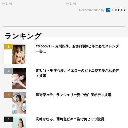
TV LIFE
TV LIFE
Recommended by
ランキング
#Mooove!・赤間四季、おさげ髪×ビキニ姿でスレンダ
1
ー美…
STU48・甲斐心愛、イエローのビキニ姿で愛されボデ
2
ィ披露
黒嵜菜々子、ランジェリー姿で色白美ボディ披露
3
高崎かなみ、葡萄色ビキニ姿で美ヒップ披露
4