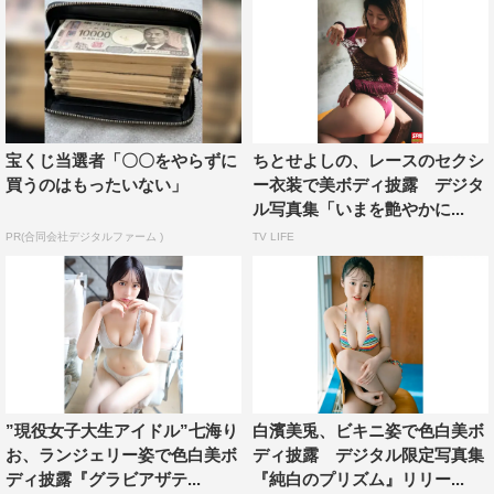
宝くじ当選者「〇〇をやらずに
ちとせよしの、レースのセクシ
買うのはもったいない」
ー衣装で美ボディ披露 デジタ
ル写真集「いまを艶やかに...
PR(合同会社デジタルファーム )
TV LIFE
”現役女子大生アイドル”七海り
白濱美兎、ビキニ姿で色白美ボ
お、ランジェリー姿で色白美ボ
ディ披露 デジタル限定写真集
ディ披露『グラビアザテ...
『純白のプリズム』リリー...