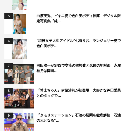
白濱美兎、ビキニ姿で色白美ボディ披露 デジタル限
5
定写真集『純…
“現役女子大生アイドル”七海りお、ランジェリー姿で
6
色白美ボデ…
岡田准一がSNSで交流の梶裕貴と念願の初対面 永尾
7
柚乃は岡田…
『博士ちゃん』伊藤沙莉が初登場 大好きな芦田愛菜
8
とのタッグで…
『タモリステーション』石油の疑問を徹底解剖 石油
9
の元となる“…